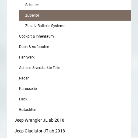
Schalter
Zubehör
Zusatz Batterie Systeme
Cockpit & Innenraum
Dach & Aufbauten
Fahrwerk
Achsen & verstärkte Teile
Räder
Karosserie
Heck
Gutachten
Jeep Wrangler JL ab 2018
Jeep Gladiator JT ab 2018