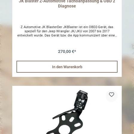
JK Blaster Z-Automotive Tachoanpassung & OBD 2
Diagnose
Z Automotive JK BlasterDer JKBlaster ist ein OBD2-Gerät, das
speziell für den Jeep Wrangler JK/JKU von 2007 bis 2017
entwickelt wurde. Das Gerät bzw. die App kommuniziert über einen
WiFi-Hotspot mit der Z Automotive App auf dem Apple oder Android
Smartphone, um Fahrzeugkalibrierungen zu ändern, Live-Funktionen
zu steuern, DTC-Scans durchzuführen und mehr.Navigiere durch
270,00 €*
unsere Menüoptionen:Kalibrierung - Reifengröße, Achsen-/TC-
Verhältnis, TPMS, TPSi, Lichter, Aux, Rückfahrkamera.Live-
Funktionen - Sperrdifferentialsteuerung, Linelock, Winch-Modus,
Lichtshows.Scan - Anzeigen und Löschen von Diagnose-
In den Warenkorb
Fehlercodes, einschließlich Definitionen.Definitionen - Suchen Sie
nach einem beliebigen DTC, der in unserer Datenbank vorhanden
ist.Einstellungen - WiFi-Geräteeinstellungen,
SSID/Passwort.Downloadlink der App:JK Blaster AndroidJK Blaster
Apple