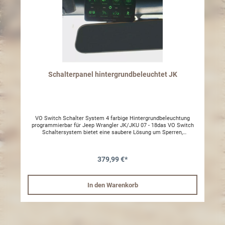
Schalterpanel hintergrundbeleuchtet JK
VO Switch Schalter System 4 farbige Hintergrundbeleuchtung
programmierbar für Jeep Wrangler JK/JKU 07 - 18das VO Switch
Schaltersystem bietet eine saubere Lösung um Sperren,
Beleuchtung und andere elektrische Bauteile (12V) zu bedienen.
Das wasserdichte Powermodul wird im Motorraum verbaut, an das
alle Verbraucher angeschlossen werden. Für das Bedienelement
379,99 €*
wird somit nur noch ein Kabel in den Innenraum gelegt.Deine
Vorteile:- Kein Kabelsalat- Alles wird von einem Punkt gesteuert =
Einfache Fehlerdiagnose- Kein Bohren oder Schneiden notwendig
zur Montage- Steuerung von bis zu 8 Verbrauchern (12V)- Farbe der
In den Warenkorb
Schalter programmierbar- Umfrangreicher Stickerbogen inklusive- 2
verschiedene Montagehalter für Bedienelement