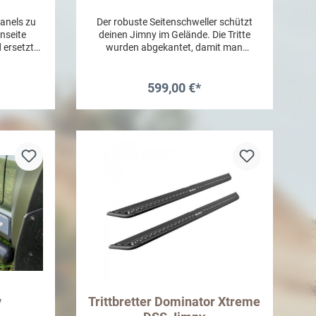
Panels zu
Der robuste Seitenschweller schützt
rnseite
deinen Jimny im Gelände. Die Tritte
 ersetzt
wurden abgekantet, damit man
lerschutz
nirgends hängen bleibt. Montiert
ahl
werden die Side Steps auf den
rch das
originalen Befestigungspunkten.
599,00 €*
eten im
Technische Daten: Material: Aluminium
hren der
Farbe: schwarz pulverbeschichtet
b
In den Warenkorb
 mm auf 9
Größe: 129 x 41 x 28 cm Gewicht: 7,8 kg
Auf der
Lieferumfang: Rockslider links & rechts
struktion
Anbaumaterial 2 x Trittstufe
 Falzes in
Einbauanleitung TÜV Gutachten und
rwendete
gratis dazu eine unbeschreibliche Optik!
der ist
 schwarz
Rockslider
eichter
inium.
se ist der
einen
t er im
n mehr als
y
Trittbretter Dominator Xtreme
 einzelne
ch dem