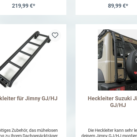
ls zu erhalten sollte das Produkt
Gasdruckfedern viel komfor
219,99 €*
89,99 €*
lmäßig gereinigt und mit einem
Einfaches Öffnen Freihä
abweisenden Film (z.B. Wachs)
Bedienung Montage an
In den Warenkorb
In den Warenkor
delt werden. Dementsprechend
Befestigungspunkten Zink-L
ellen ansonsten entstandene
Beschichtung der Besch
optische Mängel keinen
Reklamationsgrund dar.
kleiter für Jimny GJ/HJ
Heckleiter Suzuki 
GJ/HJ
eitiges Zubehör, das mühelosen
Die Heckleiter kann sehr le
ng zu Ihrem Dachgepäckträger
deinem Jimny GJ/HJ montier