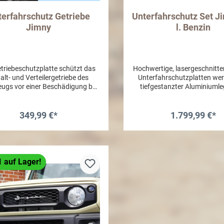
terfahrschutz Getriebe
Unterfahrschutz Set J
Jimny
l. Benzin
etriebeschutzplatte schützt das
Hochwertige, lasergeschnitt
alt- und Verteilergetriebe des
Unterfahrschutzplatten we
ugs vor einer Beschädigung bei
tiefgestanzter Aluminiumle
kontakt. Sie ist passgenau und
hergestellt. Diese
mm verzinktem Stahl gefertigt.
Unterbodenpanzerung biete
lenswert bei schweren Offroad
eine leichte als auch hochfe
349,99 €*
1.799,99 €*
zen wie z.B. im felsigen Gelände.
für den Unterbodenschut
r Unterfahrschutz wird in die
Kombination mit einer boh
In den Warenkorb
In den Warenkor
stehenden Rahmenteile und
Installation ist dies eine e
gevorrichtungen eingesetzt. Es
Möglichkeit, den Unterbode
eine zusätzlichen Veränderungen
Fahrzeugs vor Steinen, Ba
1 auf Lager!
rzeug nötig. Sie sind sowohl für
und Kratzern zu schüt
matik- als auch Schaltgetriebe
HAUPTMERKMALE Verdeckte
tzbar. Teilgutachten vorhanden
Befestigung für minim
ung: Um die Beständigkeit des
Beschädigungen bei Geländ
ls zu erhalten sollte das Produkt
Versteifungs- und Verstärku
lmäßig gereinigt und mit einem
sorgen für maximale Fest
abweisenden Film (z.B. Wachs)
Korrosionsbeständi