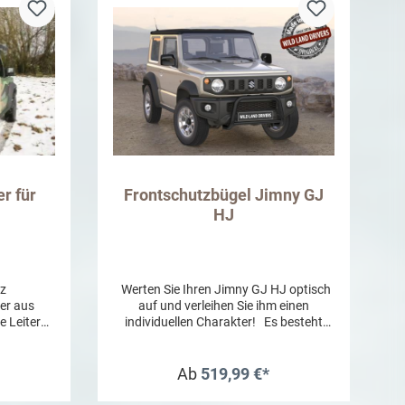
r für
Frontschutzbügel Jimny GJ
HJ
rz
Werten Sie Ihren Jimny GJ HJ optisch
ter aus
auf und verleihen Sie ihm einen
e Leiter
individuellen Charakter! Es besteht
rhandenen
kein Nachteil am Böschungswinkel.
epunkten:
Passend dazu empfehlen wir ein
 der
Anfahrschutzblech. Alle Wild Land
Ab
519,99 €*
ie am
Drivers Produkte sind Made in Europe
Es müssen
und garantieren sowohl beim Material