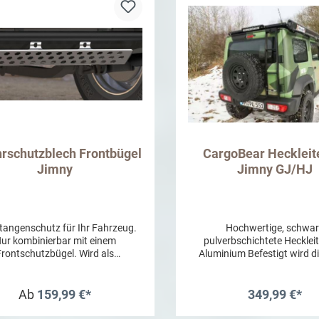
rschutzblech Frontbügel
CargoBear Heckleite
Jimny
Jimny GJ/HJ
tangenschutz für Ihr Fahrzeug.
Hochwertige, schwa
ur kombinierbar mit einem
pulverbschichtete Hecklei
Frontschutzbügel. Wird als
Aluminium Befestigt wird di
r Stoßstangenschutz eingesetzt,
ausschließlich an bereits vo
tet Schutz des Fahrzeuges vor
Schraublöchern und Montag
chlag, Ästen, Schnee, Eis, hohen
am Reserveradhalter, an
Ab
159,99 €*
349,99 €*
Gräser und Schlamm. Der
Regenrinne der Tür sow
tschutzbügel Zubehör hat ein
Türscharnier unten rechts. 