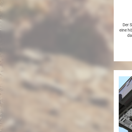
Der S
eine hö
da
verst
den Su
Ni
Highl
sonder
und
Vergle
nut
s