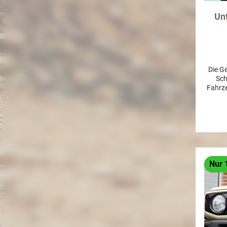
Un
Die G
Sch
Fahrze
Boden
aus 4
Empfeh
Einsät
De
be
Monta
sind k
Nur 
am Fah
Auto
einse
Acht
Materia
rege
wasser