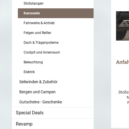
Stoßstangen
Karosserie
Fahrwerke & Antrieb
Felgen und Reifen
Dach & Trägersysteme
Cockpit und Innenraum
Anfah
Beleuchtung
Elektrik
Seilwinden & Zubehör
Bergen und Campen
Stoßs
N
Gutscheine - Geschenke
untere
Special Deals
bie
Steins
Revamp
Fron