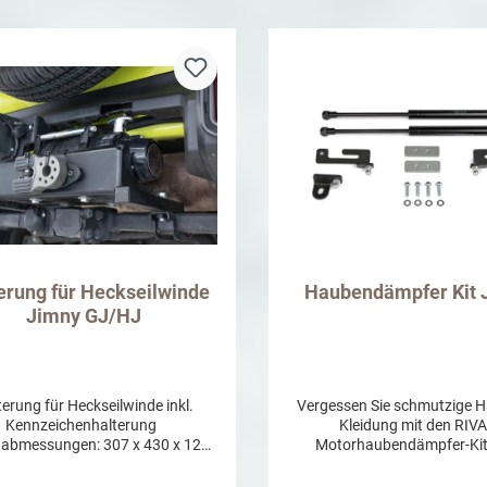
In den Warenkor
gutachten und kann eingetragen
also keinerlei Bohrungen vo
werden.Nur montierbar mit
werden, was auch einen pro
tschutzbügel! Achtung: Um die
Rückbau garantiert
igkeit des Materials zu erhalten
 das Produkt regelmäßig gereinigt
mit einem wasserabweisenden
(z.B. Wachs) behandelt werden.
tsprechend stellen ansonsten
andene optische Mängel keinen
Reklamationsgrund dar.
erung für Heckseilwinde
Haubendämpfer Kit 
Jimny GJ/HJ
terung für Heckseilwinde inkl.
Vergessen Sie schmutzige 
Kennzeichenhalterung
Kleidung mit den RIVA
abmessungen: 307 x 430 x 123
Motorhaubendämpfer-Kit
BxH) Werkstoff: Stahl Gewicht:
machen Sie das Öffnen der H
ständigkeit des
auf Basis dynamischer Sta