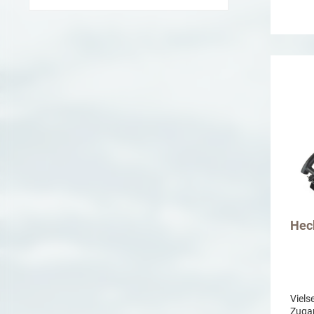
Materia
rege
wasser
behan
st
Hec
Viels
Zuga