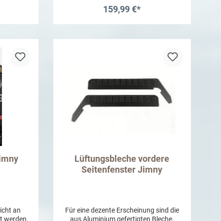
tabler.
Fahrzeugbreite öffnen. Die Stoßstange
159,99 €*
ndige
wird dabei ausgeschnitten. Bitte
 OE-
beachten Sie, dass die Gasfeder beim
b
In den Warenkorb
amellen-
Heckklappendämpfer
läge
temperaturempfindlich ist. Sie enthält
Gas und Gas reagiert auf Kälte und
Wärme. Die Kraft des
Heckklappendämpfers verändert sich je
nach Temperaturunterschied. Bei
Minusgraden verlangsamt sich die
Öffnungs- und Schließgeschwindigkeit.
Der Kraftunterschied N (Newton) und
Bohrungsgröße
(Durchströmungsgröße) sind zwischen
Sommer und Winter merkbar.
Jimny
Lüftungsbleche vordere
Seitenfenster Jimny
icht an
Für eine dezente Erscheinung sind die
t werden.
aus Aluminium gefertigten Bleche,