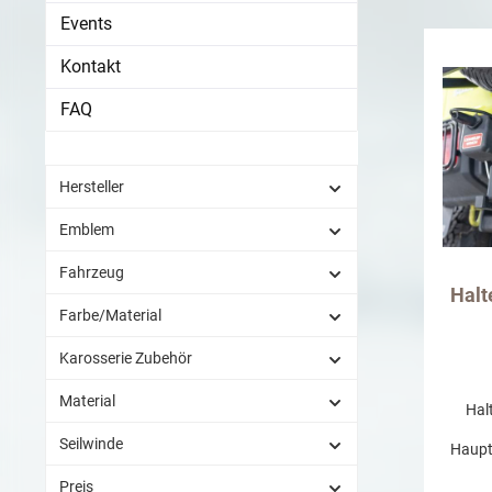
Teile
Events
Fron
Kontakt
Beständ
sollte
FAQ
und 
Film 
Demen
entst
Hersteller
Emblem
Fahrzeug
Halt
Farbe/Material
Karosserie Zubehör
Material
Hal
Seilwinde
Haupt
mm (Lx
Preis
10 kg Um die Be