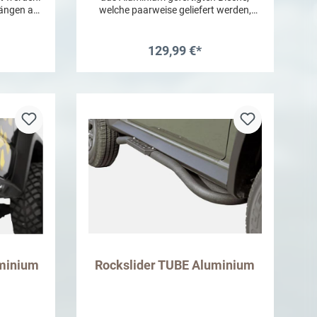
nhängen am
welche paarweise geliefert werden,
ge ist auf
schwarz pulverbeschichtet. Keine
ten Seite
klappernden Universalteile, die
ch.
"irgendwie" halten, sondern
129,99 €*
maßgefertigte Lüftungsbleche für den
arz
Suzuki Jimny 2. Ideal nicht nur für
b
In den Warenkorb
Aluminium
Camper und Hundebesitzer, auch zur
ner Türe
Vermeidung des Hitzestaus beim
hädigt
Parken in der prallen Sonne. Dazu noch
die super einfache Montage: Fenster
u erhalten
herunterkurbeln, Lüftungsbleche
 gereinigt
einsetzen, Fenster nach oben kurbeln,
isenden
fertig! Bitte beachten Sie: Bei hohen
 werden.
Temperaturen gehören Kinder oder
nsonsten
Tiere auch mit ausreichender Frischluft
l keinen
nicht in ein geparktes Auto!
r.
Lüftungsbleche an Fahrer- und
Beifahrerseite dürfen nicht während der
Fahrt verwendet werden!
uminium
Rockslider TUBE Aluminium