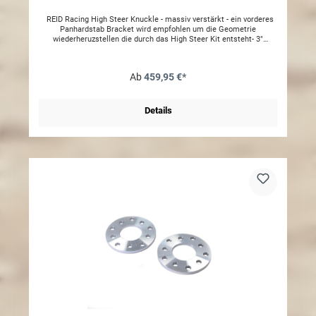
REID Racing High Steer Knuckle - massiv verstärkt - ein vorderes
Panhardstab Bracket wird empfohlen um die Geometrie
wiederheruzstellen die durch das High Steer Kit entsteht- 3"
Höherlegung der Schubstange (High Steer)- 1,5" Höherlegung der
Spurstange- Min. 3" Höherlegung des Fahrzeugs ist notwendig-
einfache "Bolt on" Montage- passend für DANA 30 / 44 und weiteren
Ab
459,95 €*
44 Achsen- ACHTUNG zur Montage wird eine High Steer
Schubstange benötigt- ACHTUNG Montage ist nur möglich in
Kombination mit beiden REID Racing High Steer Knuckle´s
Details