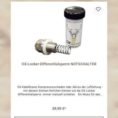
OX-Locker Differentialsperre NOTSCHALTER
Ob Kabelbrand, Kompressorschaden oder Abriss der Luftleitung -
mit diesem kleinen Kerlchen können sie die OX Locker
Differentialsperre immer manuell schalten. Ein Muss für das
Handschuhfach. Sollte das Schaltsystem ausfallen schrauben Sie
einfach dieses kleine Juwel in die OX-Differentialabdeckung für
eine manuelle Verriegelung. Entferne den 90o Grad Luftbogen,
39,95 €*
Adapter entfernen. Nun den Drive Away Lock einschrauben. Durch
das Einschrauben der Madenschraube mit dem Imbusschlüssel
wird die Sperre verriegelt. Nach Verriegelung Kontermutter