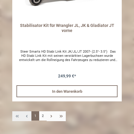
Stabilisator Kit für Wrangler JL, JK & Gladiator JT
vorne
Steer Smarts HD Stabi Link Kit JK/JL/JT 2007- (2.5"- 3.5") Das
HD Stabi Link Kit mit seinen verstärkten Lagerbuchsen wurde
entwickelt um die Rollneigung des Fahrzeuges zu reduzieren und
damit das Fahrverhalten deines Jeep Wrangler JK/JL oder
Gladiator JT weiter zu verbessern. einfache Montage verstärkte
Lager spezielle Konstuktion für mehr Stabilität für den
249,99 €*
Korrosionsschutz eloxiert inclusive Montagemoterial passend für
alle Wrangler JK/JL und Gladiator JT mit 2,5"-3,5"
HöherlegungPassend für die Vorderachse
In den Warenkorb
1
2