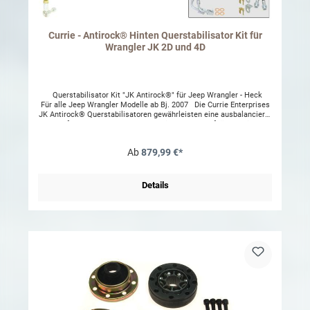
Currie - Antirock® Hinten Querstabilisator Kit für
Wrangler JK 2D und 4D
Querstabilisator Kit "JK Antirock®" für Jeep Wrangler - Heck
Für alle Jeep Wrangler Modelle ab Bj. 2007 Die Currie Enterprises
JK Antirock® Querstabilisatoren gewährleisten eine ausbalancierte
Performance der vorderen und hinteren Radaufhängung im
schroffen Gelände. Durch die Ausbalancierung des Fahrzeugs, und
die optimale Gewichtsverteilung auf alle vier Räder erhöhen die
Ab
879,99 €*
Querstabis die Traktion des Fahrzeugs. Die JK Antirock® Stabis
ersetzen die originalen Jeep Querstabilisatoren. Hergestellt aus
wärmebehandeltem SAE 4130 Stahl, welcher auch im
professionellen Offroad-Sport verwendet wird, sind diese Stabis
Details
extrem robust und halten allen Widrigkeiten stand. Dieses Kit
beinhaltet alle erforderlichen Komponenten inkl. der Querstabis, der
pulverbeschichteten Rahmenklammern, aller erforderlichen
Installationshardware, sowie einer ausführlichen
Installationsbeschreibung. Die Stabis werden in bereits vorhanden
Bohrungen im Rahmen eingeschraubt und in den original Lagern der
Achs-Gehäuse montiert. Achtung: Durch den Einbau dieser
Querstabis erhöht sich die Rollneigung Ihres Fahrzeugs. Die
Currie Heck Querstabilisatoren sind in 2 verschiedenen
Ausführungen erhältlich: - Steel Arms - Aluminum Arms