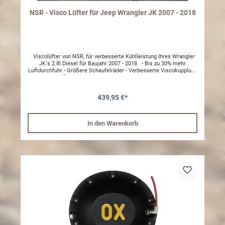
NSR - Visco Lüfter für Jeep Wrangler JK 2007 - 2018
Viscolüfter von NSR, für verbesserte Kühlleistung Ihres Wrangler
JK´s 2.8l Diesel für Baujahr 2007 - 2018 - Bis zu 30% mehr
Luftdurchfuhr - Größere Schaufelräder - Verbesserte Viscokupplung
- Schützt vor Überhitzung Ideal für Overlander oder Fahrzeuge die
stetig im Anhängebetrieb gefahren werden. (Hot Oil) Achtung: Wir
empfehlen den Einbau durch eine Fachwerkstatt
439,95 €*
In den Warenkorb