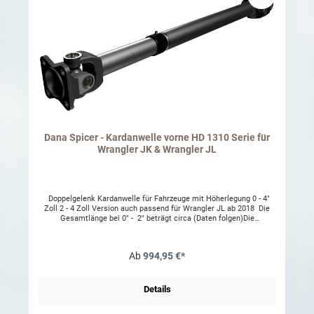
Dana Spicer - Kardanwelle vorne HD 1310 Serie für
Wrangler JK & Wrangler JL
Doppelgelenk Kardanwelle für Fahrzeuge mit Höherlegung 0 - 4"
Zoll 2 - 4 Zoll Version auch passend für Wrangler JL ab 2018 Die
Gesamtlänge bei 0" - 2" beträgt circa (Daten folgen)Die
Gesamtlänge bei 2" - 4" beträgt circa 920mm - 1000mm
(eingeschoben) auch für Wrangler JL !!! Spicer ist auf der ganzen
Welt für seine Innovationen in der Antriebswellentechnologie
Ab
994,95 €*
bekannt. Mit einem beispiellosen Engagement für die Konstruktion
und Entwicklung der neuen Antriebswellenkomponenten ist es kein
Wunder, dass Spicer eine Reihe bedeutender Innovationen in der
Branche hervorgebracht hat. Diese Antriebswelle verfügt über ein
Details
50% dickeres Rohr als herkömmliche Antriebswellen und behält
gleichzeitig einen kleineren Durchmesser für einen besseren