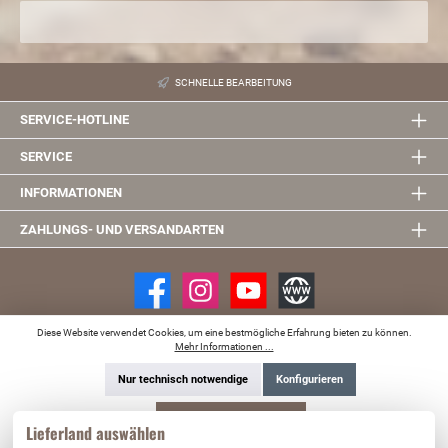
SCHNELLE BEARBEITUNG
SERVICE-HOTLINE
SERVICE
INFORMATIONEN
ZAHLUNGS- UND VERSANDARTEN
Diese Website verwendet Cookies, um eine bestmögliche Erfahrung bieten zu können.
* Alle Preise inkl. gesetzl. Mehrwertsteuer zzgl. Versandkosten und ggf.
Mehr Informationen ...
Nachnahmegebühren, wenn nicht anders angegeben.
© 2026 Allrad Schmitt - Alle Rechte vorbehalten.
Made with
❤️
by Cutvert
Nur technisch notwendige
Konfigurieren
Alle Cookies akzeptieren
Lieferland auswählen