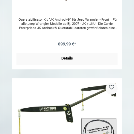
Querstabilisator Kit "JK Antirock®" für Jeep Wrangler - Front Für
alle Jeep Wrangler Modelle ab Bj. 2007 - JK + JKU Die Currie
Enterprises JK Antirock® Querstabilisatoren gewährleisten eine
ausbalancierte Performance der vorderen und hinteren
Radaufhängung im schroffen Gelände. Durch die Ausbalancierung
des Fahrzeugs, und die optimale Gewichtsverteilung auf alle vier
899,99 €*
Räder erhöhen die Querstabis die Traktion des Fahrzeugs. Die JK
Antirock® Stabis ersetzen die originalen Jeep Querstabilisatoren.
Hergestellt aus wärmebehandeltem SAE 4130 Stahl, welcher auch
im professionellen Offroad-Sport verwendet wird, sind diese Stabis
Details
extrem robust und halten allen Widrigkeiten stand. Dieses Kit
beinhaltet alle erforderlichen Komponenten inkl. der Querstabis, der
pulverbeschichteten Rahmenklammern, aller erforderlichen
Installationshardware, sowie einer ausführlichen
Installationsbeschreibung. Die Stabis werden in bereits vorhanden
Bohrungen im Rahmen eingeschraubt und in den original Lagern der
Achs-Gehäuse montiert. Achtung: Durch den Einbau dieser
Querstabis erhöht sich die Rollneigung Ihres Fahrzeugs.