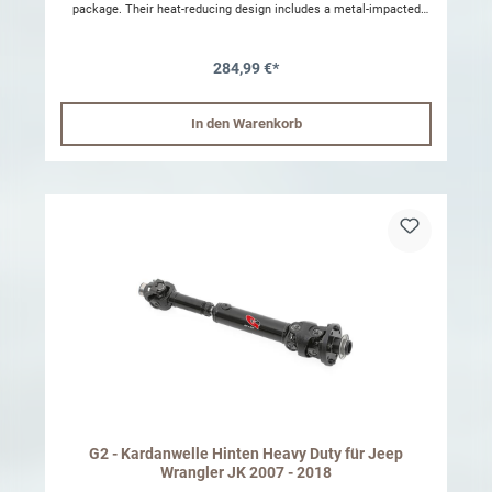
package. Their heat-reducing design includes a metal-impacted
aluminum shock body that dissipates heat faster than conventional
steel. Inside the Smooth Body shock is an Internal Floating Piston
(IFP) which separates shock oil from a high-pressure nitrogen gas
284,99 €*
chamber that provides a predicable ride quality capable of handling
the roughest road conditions. Combine these new technologies with
a competitive price for a winning combination. Body: Aluminum
shock body dissipates heat three times faster than steel.
In den Warenkorb
Components: Black anodized 6061-T6 billet aluminum Shaft: 5/8"
hard chrome plated heat treated alloy steel Piston: Race-developed
high-flow piston design Valving: Proprietary de-burred valve shims
Seals: Redundant sealing pack system main seal, wiper seal,
scraper seal Oil: Specially formulated for ultimate performance at
variable temperatures Reservoir: Internal reservoir design
separates shock oil from the high-pressure nitrogen Parts Included
Steering Stabilizer
G2 - Kardanwelle Hinten Heavy Duty für Jeep
Wrangler JK 2007 - 2018