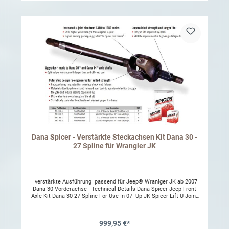
Auspuffabstand. A Direct-Fit, Bolt-In Replacement for the Jeep
Wrangler JK / JL This driveshaft features a smaller diameter, which
will not interfere with the Jeep Wrangler JK exhaust. In addition, you
will enjoy the following advantages: One-piece flange Prevents run-
out Eliminates need for an adapter Bolts to the stock Jeep axle
Optimized for 0" - 2" and a 2" - 4" lift Ideal for larger tires Offers
improved ground clearance Thicker tube than original equipment
part 50% thicker than OE shaft Delivers added strength Longer slip
yoke for increased travel More extension and compression through
the tube shaftNicht passend für Wrangler JK Modelle mit
Schaltgetriebe oder Diesel Modelle
Dana Spicer - Verstärkte Steckachsen Kit Dana 30 -
27 Spline für Wrangler JK
verstärkte Ausführung passend für Jeep® Wranlger JK ab 2007
Dana 30 Vorderachse Technical Details Dana Spicer Jeep Front
Axle Kit Dana 30 27 Spline For Use In 07- Up JK Spicer Lift U-Joint
from 1310 Application notes: Dana 30 Performance Complete Front
Axle Kit Axle Length 18.75"/34.45" 27 Spline Uses 1350 U-Joint
Includes Left And Right Assemblies 4340 Chromoly Excludes
999,95 €*
Rubicon And Unlimited Rubicon Specifications Axle Length 18.75 L,