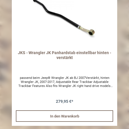
accommodate large tires and hydraulic assist steeringHeavy-duty
bearing fixture stabilizes and supports steering box output shaft to
prevent failureExternal bearing supports sector shaft below pitman
arm for double-shear strengthHeavy-duty tubular support strut
connects left and right side of chassis togetherDramatically
improves steering responsiveness for greater control, handling and
driver confidence Requires 2.0 in. suspension lift or greater.
Requires OE type steering box. Not compatible with TeraFlex,
Rubicon Express, Rock Krawler and Synergy track bars. Not
compatible with frame-mounted track bar drop brackets. Not
compatible with some drag link flip kits - call JKS for details. Not
compatible with factory track bar when combined with an axle
mounted track bar relocation bracket " call JKS for details.
JKS - Wrangler JK Panhardstab einstellbar hinten -
verstärkt
passend beim Jeep® Wrangler JK ab BJ 2007Verstärkt, hinten
Wrangler JK, 2007-2017, Adjustable Rear Trackbar Adjustable
Trackbar Features Also fits Wrangler JK right hand drive models
Superior quality replacement for original fixed length panhard rod
Variable length design properly aligns axle housing with chassis
and prevents undue stress on related components Fine adjustment
279,95 €*
threads enable ultra precise axle positioning Extremely strong DOM
tube construction utilizes OE bends for correct geometry and
clearance Premium grade rubber bushings ensure long-lasting
comfort and quietness Zinc plated and powder coated for
In den Warenkorb
protection from corrosion and debris Save Your Knuckles! Pick Up
One Of Our Speciality Wrenches 1 Requires 0 to 6.0 in. suspension
lift.2 Rear Trackbar Brace [JKS PN: OGS169] is strongly