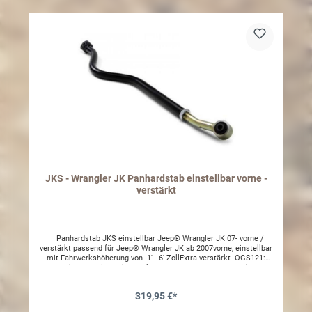
recommended to reinforce weak factory mount on axle. Trackbar
Brace fits Left Hand Drive Models Only.
JKS - Wrangler JK Panhardstab einstellbar vorne -
verstärkt
Panhardstab JKS einstellbar Jeep® Wrangler JK 07- vorne /
verstärkt passend für Jeep® Wrangler JK ab 2007vorne, einstellbar
mit Fahrwerkshöherung von 1' - 6' ZollExtra verstärkt OGS121:
Wrangler JK Adjustable Track Bar; Front; Heavy Duty Track Bar;
Variable Length; Attaches axle housing to chassis rail; DOM Steel
tube construction; 1.5 in. Diameter; 0.375 in. Thick; Powdercoated;
319,95 €*
Zinc plated; Bolt-on; EachThe trackbar controls lateral movement of
the axle housing. It is attached to the chassis and axle on opposite