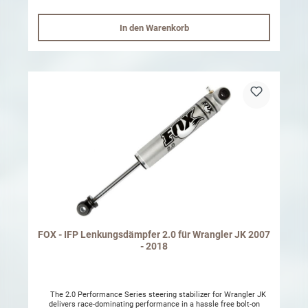
34.45 R, 6.25 Stub in Axle Material 4340 Chromoly Coated Finish
Black Oxide Differential Case Design Type Dana 30 Inboard Spline
Quantity 27 Outboard Spline Quantity 32 Vehicle Applications 2007
In den Warenkorb
– 2018 Jeep Wrangler Increased u-joint size from 1310 series 25%
higher yield strength than original u-joint U-joint sealing package
upgraded* to Spicer Life Series® (SPL®) Upgrades* made to Dana
30? ? axle shafts Optimal performance with larger tires and off-road
use Unparalleled strength and longer life Fatigue life improved by
300% 2000% improvement in high angle fatigue life Outer stub
design re-engineered for added strength Improved snap ring
retention to reduce shock load failures Material added to yoke ears
and removed from body to equalize deflection through the yoke and
reduce bearing cap spinning Micro-alloy improves strength of the
shaft Statistically controlled heat treatment ensures proper
hardness
FOX - IFP Lenkungsdämpfer 2.0 für Wrangler JK 2007
- 2018
The 2.0 Performance Series steering stabilizer for Wrangler JK
delivers race-dominating performance in a hassle free bolt-on