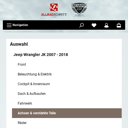
tinhalt springen
Navigation
Auswahl
Jeep Wrangler JK 2007 - 2018
Front
Beleuchtung & Elektrik
Cockpit & Innenraum
Dach & Aufbauten
Fahrwerk
Achsen & verstärkte Teile
Räder