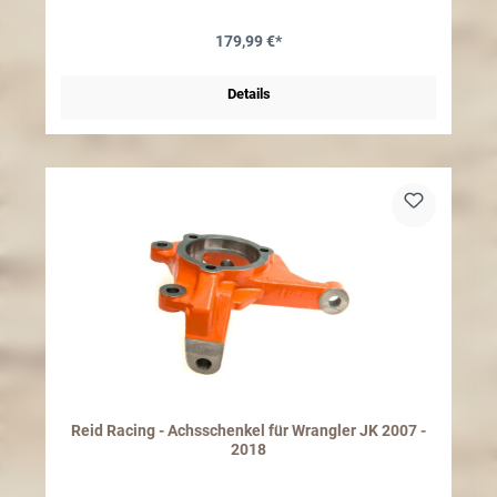
Offroad Einsätze! Der Differentialdeckel ist passend bei original wie
auch Aftermarket Lenkgestängen. Stylish aggressiver Poison
179,99 €*
Spyder Lock mit der bekannten Spinne. Die Deckel eignen sich
perfekt für individuelle Designs mit mehreren Farben - Schwarz
beschichtet- Inkl. Dichtmasse und Schrauben- Made in the USA
Details
Reid Racing - Achsschenkel für Wrangler JK 2007 -
2018