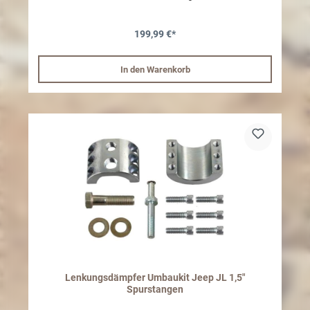
Ebenso ist die Länge manuell einstelbar. Empfohlen für Fahrzeuge
mit 2,5" - 6" Zoll Fahrwerke. Empfohlen: Das Aushängen der
Stabilisatoren ist, nur im Gelände empfohlen
199,99 €*
In den Warenkorb
Lenkungsdämpfer Umbaukit Jeep JL 1,5"
Spurstangen