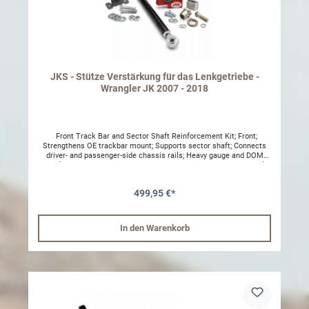
JKS - Stütze Verstärkung für das Lenkgetriebe -
Wrangler JK 2007 - 2018
Front Track Bar and Sector Shaft Reinforcement Kit; Front;
Strengthens OE trackbar mount; Supports sector shaft; Connects
driver- and passenger-side chassis rails; Heavy gauge and DOM
steel tube construction; Powdercoated, anodized and bare metal;
Welding required; KitLarge diameter tires and hydraulic-assist
steering can play havoc on Wrangler JK models if the front track
499,95 €*
bar and steering box are not reinforced. The chassis can only flex
so far before something has to give. The factory track bar mount on
the chassis is particularly vulnerable to extreme forces. Crank on
the steering wheel too hard and you risk tearing the OE mount
In den Warenkorb
completely off of the frame.Unfortunately, the output shaft on the
steering box is even more troublesome. The internal bearings that
support the shaft are poorly positioned and low-quality causing
them to wear out very quickly. Some indicators include a noticeable
clunk noise and excessive play in the steering wheel. And since the
OE steering box is not serviceable, the only option is to replace the
entire assembly. Heavy-duty bracket strengthens and supports
weak OE track bar mount on chassisIncreases load capacity to