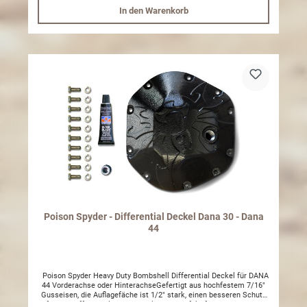
festziehen. Nach der Geländefahrt Kontermutter lösen.
In den Warenkorb
Madenschrauben mit dem Imbusschlüssel herausschrauben bis die
Sperre entriegelt. Kontermutter festziehen. Nun können Sie auf der
Straße nach Hause fahren. So einfach ist das. Lieferumfang:
Verschlußkappe Unterlegscheiben Kunststoff 5 / 16 Bolzen und
Gewindemutter Benötigte Werkzeuge 19 mm oder 3/4" Ringgabel
1/2" Imbusschlüssel
Poison Spyder - Differential Deckel Dana 30 - Dana
44
Poison Spyder Heavy Duty Bombshell Differential Deckel für DANA
44 Vorderachse oder HinterachseGefertigt aus hochfestem 7/16"
Gusseisen, die Auflagefäche ist 1/2" stark, einen besseren Schutz
für das Differential gibt es wohl nicht. Perfekt für die härtesten