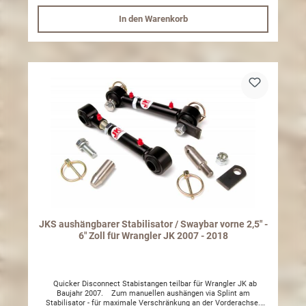
sides of the vehicle with flexible mounting points to accommodate
suspension travel. Unfortunately, the fixed length of the OE trackbar
In den Warenkorb
won't accommodate ride height adjustments. Changing the
distance between mounting points forces the axle housing out of
alignment with the rest of the vehicle. Unless corrected, this
condition will place unnecessary stress on related suspension and
steering components, create alignment problems, and prevent
proper suspension & swaybar disconnect operation. Superior quality
replacement for original fixed length panhard rod Variable length
design properly aligns axle housing with chassis and prevents
undue stress on related components Fine adjustment threads
enable ultra precise axle positioning Extremely strong DOM tube
construction utilizes OE bends for correct geometry and clearance
Premium grade rubber bushings ensure long-lasting comfort and
quietness Zinc plated and powder coated for protection from
corrosion and debris Requires 1.0 to 6.0 in. suspension lift. Not
compatible with right hand drive vehicles. Not compatible with
frame-mounted track bar drop brackets.
JKS aushängbarer Stabilisator / Swaybar vorne 2,5" -
6" Zoll für Wrangler JK 2007 - 2018
Quicker Disconnect Stabistangen teilbar für Wrangler JK ab
Baujahr 2007. Zum manuellen aushängen via Splint am
Stabilisator - für maximale Verschränkung an der Vorderachse.