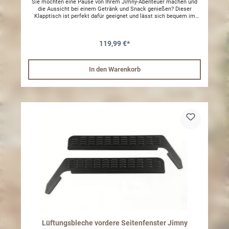
Sie möchten eine Pause von Ihrem Jimny-Abenteuer machen und
die Aussicht bei einem Getränk und Snack genießen? Dieser
Klapptisch ist perfekt dafür geeignet und lässt sich bequem im
hinteren Kofferraum verstauen, bis er benötigt wird. Bei Bedarf
lässt es sich einfach zusammenklappen und bietet einen
praktischen Aufbewahrungsort unter dem hinteren Seitenfenster
119,99 €*
Ihrer Wahl (je nach Bedarf kann es links oder rechts montiert
werden). Kein Bohren oder dauerhafte Änderungen erforderlich.
Montagematerial ist im Lieferumfang enthalten.
In den Warenkorb
Lüftungsbleche vordere Seitenfenster Jimny