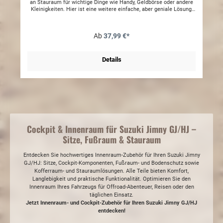
an Stauraum für wichtige Dinge wie Handy, Geldbörse oder andere
Kleinigkeiten. Hier ist eine weitere einfache, aber geniale Lösung,
um den Stauraum zu vergrößern. Diese Türgriff-
Aufbewahrungstaschen werden paarweise (eine für jede Tür)
geliefert und bestehen aus hochwertigem, strukturiertem
Ab
37,99 €*
Kunststoff, der dem OEM-Kunststoff entspricht und somit optisch
ansprechend wirkt. Jede Tasche ist am Boden mit
Schaumstoffpolstern ausgestattet, um Klappern zu verhindern und
Ihre Wertgegenstände zu schützen. Die Befestigung erfolgt mit den
Details
Türverkleidungsschrauben unterhalb der Türgriffe. Dies
gewährleistet einen stabilen und sicheren Sitz ohne Klappern, im
Gegensatz zu einer Türgrifftasche mit Stecksystem. Entfernen Sie
einfach die beiden Schrauben, halten Sie die Türgrifftasche in
Position und setzen Sie die Schrauben wieder ein.
Cockpit & Innenraum für Suzuki Jimny GJ/HJ –
Sitze, Fußraum & Stauraum
Entdecken Sie hochwertiges Innenraum-Zubehör für Ihren Suzuki Jimny
GJ/HJ: Sitze, Cockpit-Komponenten, Fußraum- und Bodenschutz sowie
Kofferraum- und Stauraumlösungen. Alle Teile bieten Komfort,
Langlebigkeit und praktische Funktionalität. Optimieren Sie den
Innenraum Ihres Fahrzeugs für Offroad-Abenteuer, Reisen oder den
täglichen Einsatz.
Jetzt Innenraum- und Cockpit-Zubehör für Ihren Suzuki Jimny GJ/HJ
entdecken!