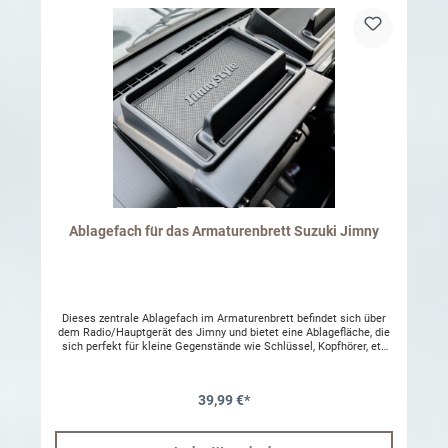
und ein echter Gewinn für Ihren Jimny-Alltag.
Ablagefach für das Armaturenbrett Suzuki Jimny
Dieses zentrale Ablagefach im Armaturenbrett befindet sich über
dem Radio/Hauptgerät des Jimny und bietet eine Ablagefläche, die
sich perfekt für kleine Gegenstände wie Schlüssel, Kopfhörer, etc
eignet. Die mitgelieferte Antirutschmatte der Marke JIMNYSTYLE
hilft dabei, das Verrutschen von Gegenständen während der Fahrt
zu verhindern. Der zentrale Ständer eignet sich ideal zur
39,99 €*
Unterstützung eines Mobiltelefons im Querformat (was sehr
nützlich ist, wenn Sie es für eine Navigations-App benötigen) oder,
wenn Sie eine längere Pause oder einen Campingausflug in Ihrem
Jimny genießen, kann er Ihr Telefon an Ort und Stelle halten,