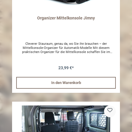
Organizer Mittelkonsole Jimny
Cleverer Stauraum, genau da, wo Sie ihn brauchen – der
Mittelkonsole-Organizer für Automatik-Modelle Mit diesem
praktischen Organizer für die Mittelkonsole schaffen Sie im
Handumdrehen mehr Ordnung und haben wichtige
Alltagsgegenstände immer griffbereit – egal ob Smartphone,
Geldbörse, Schlüssel oder ähnliches. Speziell für Jimny-Modelle
23,99 €*
mit Automatikgetriebe (AT) entwickelt, passt der Organizer perfekt
ins Fahrzeuginnere und fügt sich nahtlos ins Design ein. Zwei
seitliche Taschen bieten zusätzlichen Stauraum links und rechts
der Konsole, während eine weitere Tasche an der Vorderseite
In den Warenkorb
weitere Ablagemöglichkeiten schafft – ideal für Fahrer und
Beifahrer zugleich. Ein einfaches Upgrade mit großem Nutzen – für
mehr Komfort und Übersicht im Alltag oder auf Reisen.