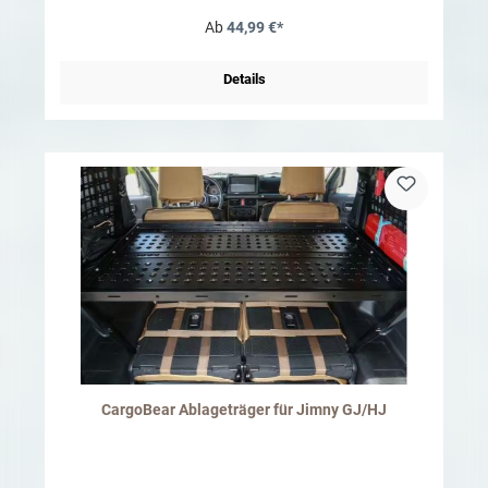
Mittelkonsole verfügt über einen integrierten
Ab
44,99 €*
Becher-/Getränkehalter und ist mit einer rutschfesten
Gummimatte mit dezentem schwarzen Rand versehen, damit Ihre
Sachen während der Fahrt nicht klappern oder verrutschen. Es lässt
sich mithilfe der mitgelieferten Klettverschlüsse einfach am
Details
Getriebetunnel Ihres Jimny befestigen und bei Bedarf problemlos
entfernen.
CargoBear Ablageträger für Jimny GJ/HJ