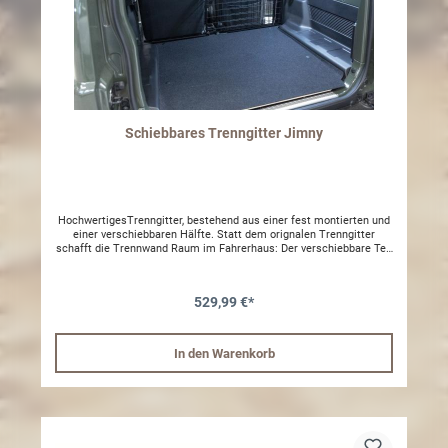
Schiebbares Trenngitter Jimny
HochwertigesTrenngitter, bestehend aus einer fest montierten und
einer verschiebbaren Hälfte. Statt dem orignalen Trenngitter
schafft die Trennwand Raum im Fahrerhaus: Der verschiebbare Teil
kann optional auf der Fahrerseite angebracht werden, um so den
Fahrersitz so weit wie möglich nach hinten zu schieben und die
Rücklehne mit einer größeren Neigung einzustellen. So finden auch
529,99 €*
größere Fahrer im Jimny eine bequeme Sitzposition. Hinter dem
Beifahrersitz angebracht, ermöglicht diese Trennwand für den
Innenraum das Durchladen von längerem Transportgut.HINWEIS:
Bitte beachten Sie das zwischen der Halterung und dem Trenngitter
In den Warenkorb
bei der montage Hülsen eingesetzt werden müssen!Nur für HJ
Modell ohne Rückbank!