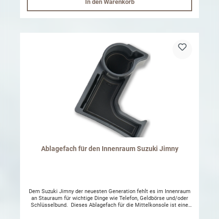
In den Warenkorb
während Sie einen Film oder eine Fernsehsendung ansehen. Die
Vorderseite des zentralen Ablagefachs im Armaturenbrett verfügt
über eine integrierte Sonnenblende, die die Blendung des
Radios/der Haupteinheit reduziert. Für Besitzer eines Touchscreen-
Radios ist dies bei sehr sonnigem und hellem Wetter ein Segen. Die
Halterung des Tabletts am Armaturenbrett erfolgt mit
doppelseitigem Klebeband, das bereits an der Unterseite des
Tabletts angebracht ist.
Ablagefach für den Innenraum Suzuki Jimny
Dem Suzuki Jimny der neuesten Generation fehlt es im Innenraum
an Stauraum für wichtige Dinge wie Telefon, Geldbörse und/oder
Schlüsselbund. Dieses Ablagefach für die Mittelkonsole ist eine
nützliche Lösung die Ihrem Jimny mehr Funktionalität verleiht, ohne
Sie beim Fahren oder im Alltag zu behindern. Das Ablagefach der