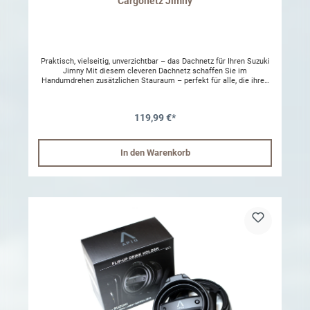
Cargonetz Jimny
Praktisch, vielseitig, unverzichtbar – das Dachnetz für Ihren Suzuki
Jimny Mit diesem cleveren Dachnetz schaffen Sie im
Handumdrehen zusätzlichen Stauraum – perfekt für alle, die ihren
Jimny zum Campen oder Schlafen nutzen und im Innenraum Platz
gewinnen möchten. Das Netz kann nicht nur unter dem
Fahrzeugdach montiert, sondern bei Bedarf auch senkrecht im
119,99 €*
hinteren Bereich des Kofferraums befestigt werden. So schützt es
zuverlässig vor dem Herausfallen von Gepäck oder Ausrüstung
beim Öffnen der Heckklappe. Gefertigt aus robustem, kaum
dehnbarem Material, hält das Netz auch schwerere Gegenstände
In den Warenkorb
sicher an Ort und Stelle – ganz ohne Durchhängen. Die Montage ist
einfach und erfordert weder Bohren noch dauerhafte Veränderungen
am Fahrzeug. Im Lieferumfang enthalten sind alle nötigen
Befestigungselemente wie Ringschrauben und Karabiner. Für die
Installation empfehlen wir die Kombination mit den separat
erhältlichen hinteren Gepäckträgern.