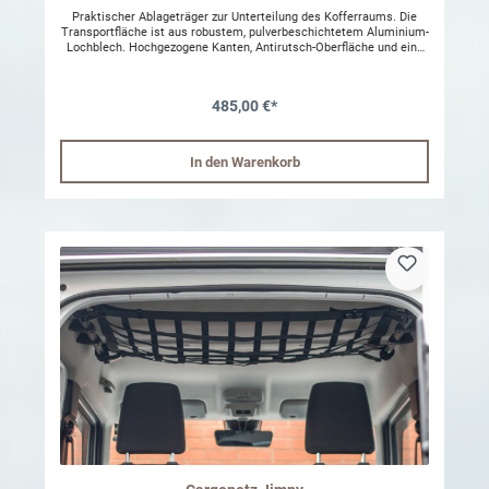
Praktischer Ablageträger zur Unterteilung des Kofferraums. Die
Transportfläche ist aus robustem, pulverbeschichtetem Aluminium-
Lochblech. Hochgezogene Kanten, Antirutsch-Oberfläche und eine
Vielzahl an Zurrpunkten machen es darüber hinaus sehr einfach, für
maximale Ladungssicherheit zu sorgen. Kein Bohren notwendig,
wird an Original Befestigungspunkten montiert. (Notsitze müssen
485,00 €*
umgeklappt werden) Befestigungsmaterial liegt bei. Material:
Aluminium, schwarz pulverbeschichtet Eigengewicht: 6,6 kg Max.
Traglast: bis 50 kg
In den Warenkorb