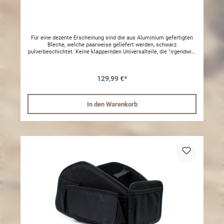
Für eine dezente Erscheinung sind die aus Aluminium gefertigten
Bleche, welche paarweise geliefert werden, schwarz
pulverbeschichtet. Keine klappernden Universalteile, die "irgendwie"
halten, sondern maßgefertigte Lüftungsbleche für den Suzuki Jimny
2. Ideal nicht nur für Camper und Hundebesitzer, auch zur
Vermeidung des Hitzestaus beim Parken in der prallen Sonne. Dazu
129,99 €*
noch die super einfache Montage: Fenster herunterkurbeln,
Lüftungsbleche einsetzen, Fenster nach oben kurbeln, fertig! Bitte
beachten Sie: Bei hohen Temperaturen gehören Kinder oder Tiere
auch mit ausreichender Frischluft nicht in ein geparktes Auto!
In den Warenkorb
Lüftungsbleche an Fahrer- und Beifahrerseite dürfen nicht während
der Fahrt verwendet werden!