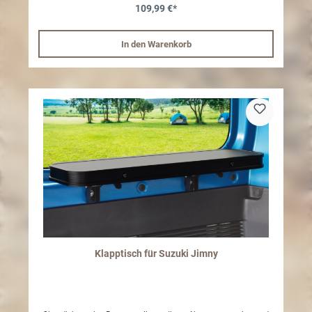
Nutzungsmöglichkeiten: Hängen Sie Kleidung oder
109,99 €*
Campingbeleuchtung daran auf oder kombinieren Sie die Stangen
mit einem Dachaufbewahrungssystem – wie dem separat
erhältlichen Cargo Roof Net – für maximalen Stauraum im
Innenraum. Robust, funktional und ideal für alle, die ihren Jimny
In den Warenkorb
noch flexibler nutzen möchten – ob beim Camping, auf Tour oder im
Alltag. Spezifikationen: Länge: 620mm (jeweils) Tragkraft: 1,5kg
(jeweils) Set aus 2 Stück
Klapptisch für Suzuki Jimny