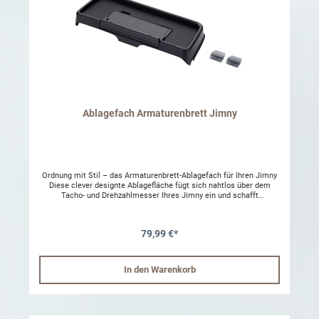
Ablagefach Armaturenbrett Jimny
Ordnung mit Stil – das Armaturenbrett-Ablagefach für Ihren Jimny
Diese clever designte Ablagefläche fügt sich nahtlos über dem
Tacho- und Drehzahlmesser Ihres Jimny ein und schafft
zusätzlichen Stauraum genau dort, wo Sie ihn brauchen: in direkter
Griffnähe. Ideal für Schlüssel, Sonnenbrille, Parktickets oder andere
Alltagsgegenstände. Dank der rutschhemmenden Oberfläche bleibt
79,99 €*
alles auch bei Fahrten über unwegsames Gelände sicher an Ort und
Stelle. Besonders praktisch: Die integrierte Smartphone-Halterung
lässt sich stufenlos bis zu einem Winkel von 85 Grad neigen – für
einen sicheren Halt Ihres Geräts während der Fahrt. Wenn sie nicht
In den Warenkorb
gebraucht wird, kann die Halterung flach zusammengeklappt
werden, sodass die gesamte Ablagefläche frei nutzbar bleibt. Die
Befestigung erfolgt unkompliziert über bereits vormontiertes
doppelseitiges 3M-Klebeband – ganz ohne Bohren oder Schrauben.
Einfach ankleben und sofort einsatzbereit. Funktional, unauffällig