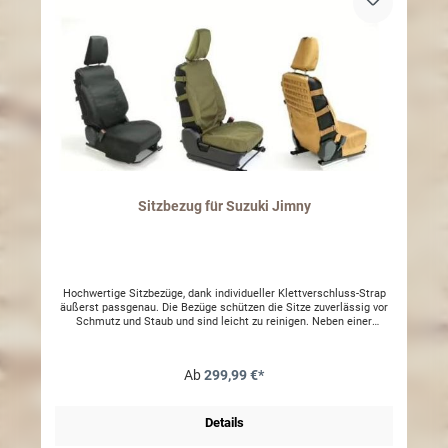
Sitzbezug für Suzuki Jimny
Hochwertige Sitzbezüge, dank individueller Klettverschluss-Strap
äußerst passgenau. Die Bezüge schützen die Sitze zuverlässig vor
Schmutz und Staub und sind leicht zu reinigen. Neben einer
großzügigen Reißverschlusstasche sorgt hochwertige Molle am
Rücken der Vordersitzcover für clevere Erweiterbarkeit des
Stauraums. Selbstverständlich sind die Bezüge auch Airbag-
Ab
299,99 €*
tauglich. Material: 100% Nylon waschbar 30-60° C
Details