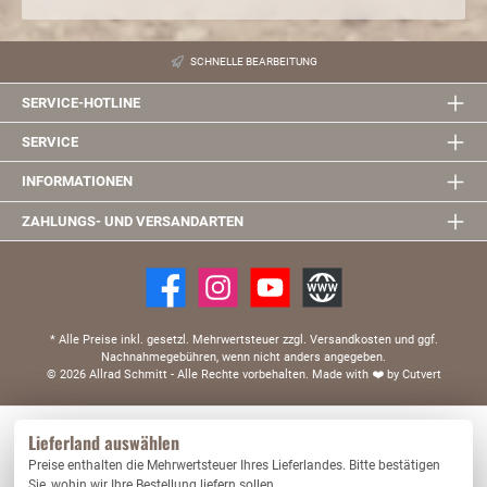
SCHNELLE BEARBEITUNG
SERVICE-HOTLINE
SERVICE
INFORMATIONEN
ZAHLUNGS- UND VERSANDARTEN
* Alle Preise inkl. gesetzl. Mehrwertsteuer zzgl. Versandkosten und ggf.
Nachnahmegebühren, wenn nicht anders angegeben.
© 2026 Allrad Schmitt - Alle Rechte vorbehalten.
Made with
❤️
by Cutvert
Diese Website verwendet Cookies, um eine bestmögliche Erfahrung bieten zu können.
Lieferland auswählen
Mehr Informationen ...
Preise enthalten die Mehrwertsteuer Ihres Lieferlandes. Bitte bestätigen
Nur technisch notwendige
Konfigurieren
Sie, wohin wir Ihre Bestellung liefern sollen.