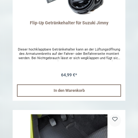
Flip-Up Getränkehalter für Suzuki Jimny
Dieser hochklappbare Getränkehalter kann an der Lüftungsöffnung
des Armaturenbretts auf der Fahrer- oder Beifahrerseite montiert
werden. Bei Nichtgebrauch lässt er sich wegklappen und fügt sich
dezent in die Gesamtoptik des Armaturenbretts ein. Im Vergleich
zu anderen Getränkehaltern auf dem Markt, die permanent sichtbar
sind, ist er deutlich dezenter. Der APIO Flip-Up-Getränkehalter wird
64,99 €*
für Flaschen mit einem Fassungsvermögen von 500 ml bis 600 ml
empfohlen. Bitte beachten: Bei installiertem Flip-Up-Getränkehalter
kann der Luftstrom aus der Lüftungsöffnung nicht geschlossen
werden. Die Lüftungsöffnung bleibt dauerhaft geöffnet, und die
In den Warenkorb
Richtung des Luftstroms lässt sich nicht ändern.