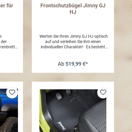
er für
Frontschutzbügel Jimny GJ
HJ
e
Werten Sie Ihren Jimny GJ HJ optisch
 der
auf und verleihen Sie ihm einen
renbretts
individuellen Charakter! Es besteht
rerseite
kein Nachteil am Böschungswinkel.
gebrauch
Passend dazu empfehlen wir ein
 fügt sich
Anfahrschutzblech. Alle Wild Land
Ab
519,99 €*
k des
Drivers Produkte sind Made in Europe
gleich zu
und garantieren sowohl beim Material
b
auf dem
als auch in der Verarbeitung beste
 sind, ist
Qualität. Der Frontschutzbügel hat
O Flip-Up-
eine EG Genehmigung EC Type
schen mit
Approval CE-Homologation. Achtung!
n 500 ml
Dieser Frontschutzbügel ist nicht
itte
kombinierbar mit der
Flip-Up-
Seilwindenkonsole. Abbildungen zeigen
tstrom aus
Sonderausstattungen -
eschlossen
Scheinwerferplatte ist nicht im
g bleibt
Lieferumfang enthalten! Wird inkl.
 Richtung
Montagematerial geliefert, wir