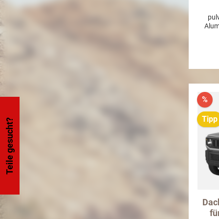
pul
Alum
aussch
Schra
a
R
Türsch
also k
werde
%
Tipp
Teile gesucht?
Dac
fü