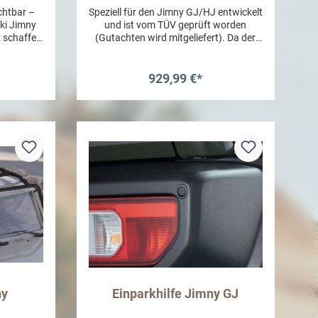
ichtbar –
Speziell für den Jimny GJ/HJ entwickelt
ki Jimny
und ist vom TÜV geprüft worden
z schaffen
(Gutachten wird mitgeliefert). Da der
zlichen
Dachträger aus pulverbeschichtetem
die ihren
Aluminium besteht ist er nicht nur sehr
chlafen
leicht, sondern auch extrem stabil und
929,99 €*
 Platz
kann deshalb dynamisch mit 75 kg und
tz kann
statisch mit bis zu 155 kg belastet
b
In den Warenkorb
eugdach
werden. Eine weitere Besonderheit bei
rf auch
diesem Modell ist, dass eine
ich des
Aussparung, für die LED-Scheinwerfer
den. So
von Osram integriert wurde. Der
or dem
Treibstoffverbrauch sowie
 oder
Windgeräusche wurden durch das
 der
aerodynamische Design optimiert. Für
obustem,
die Montage ist kein Bohren oder
hält das
Schneiden nötig. Technische Daten:
nstände
Gewicht: 18,5 kg Traglast dynamisch:
ganz ohne
75 kg Traglast statisch: 155 kg
t einfach
Material: Aluminium
en noch
Befestigungsmaterial: Stahl
en am
beschichtet Die 2 LED-Scheinwerfer
ny
Einparkhilfe Jimny GJ
enthalten
sind nicht im Lieferumfang enthalten.
gselemente
Passend dazu Artikel HOSLB250. Die