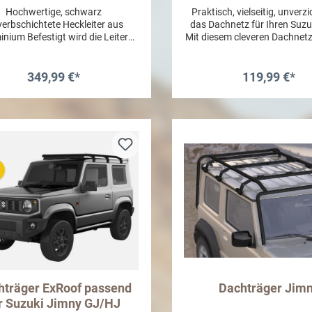
Hochwertige, schwarz
Praktisch, vielseitig, unverz
verbschichtete Heckleiter aus
das Dachnetz für Ihren Suzu
inium Befestigt wird die Leiter
Mit diesem cleveren Dachnet
ließlich an bereits vorhandenen
Sie im Handumdrehen zusät
ublöchern und Montagepunkten:
Stauraum – perfekt für alle, 
m Reserveradhalter, an der
Jimny zum Campen oder S
349,99 €*
119,99 €*
egenrinne der Tür sowie am
nutzen und im Innenraum
arnier unten rechts. Es müssen
gewinnen möchten. Das Ne
In den Warenkorb
In den Warenkor
einerlei Bohrungen vorgenommen
nicht nur unter dem Fahrz
n, was auch einen problemlosen
montiert, sondern bei Beda
Rückbau garantiert.
senkrecht im hinteren Bere
Kofferraums befestigt wer
schützt es zuverlässig v
Herausfallen von Gepäck
Ausrüstung beim Öffnen
Heckklappe. Gefertigt aus r
kaum dehnbarem Material, 
Netz auch schwerere Gege
sicher an Ort und Stelle – 
Durchhängen. Die Montage is
und erfordert weder Bohr
dauerhafte Veränderung
hträger ExRoof passend
Dachträger Jim
Fahrzeug. Im Lieferumfang 
sind alle nötigen Befestigun
r Suzuki Jimny GJ/HJ