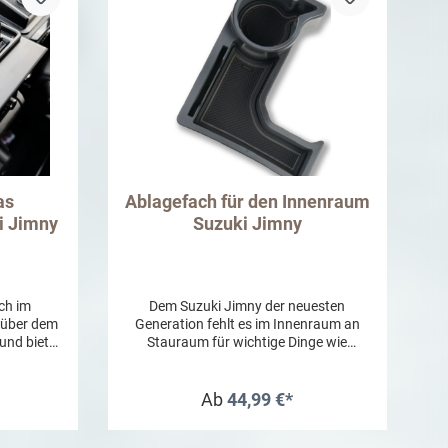
as
Ablagefach für den Innenraum
i Jimny
Suzuki Jimny
ch im
Dem Suzuki Jimny der neuesten
h über dem
Generation fehlt es im Innenraum an
und bietet
Stauraum für wichtige Dinge wie
erfekt für
Telefon, Geldbörse und/oder
lüssel,
Schlüsselbund. Dieses Ablagefach für
gelieferte
die Mittelkonsole ist eine nützliche
Ab
44,99 €*
arke
Lösung die Ihrem Jimny mehr
, das
Funktionalität verleiht, ohne Sie beim
b