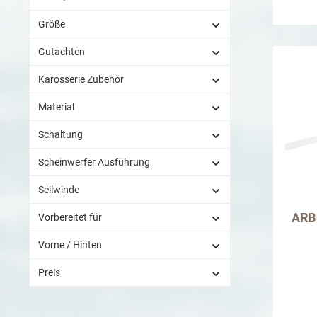
Steins
Größe
Fron
Teile
Gutachten
Fron
Beständ
Karosserie Zubehör
sollte
und 
Material
Film 
Demen
Schaltung
entst
Scheinwerfer Ausführung
Seilwinde
ARB 
Vorbereitet für
Vorne / Hinten
Preis