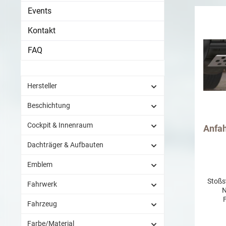
Events
Al
rutsc
Kontakt
unwe
und S
FAQ
integr
sich s
85 Gr
Halt 
Hersteller
Wenn si
Halt
Beschichtung
w
Ablag
Cockpit & Innenraum
Anfah
Befest
berei
Dachträger & Aufbauten
3M-K
oder S
Emblem
sof
unauf
Stoßs
Fahrwerk
N
Fahrzeug
untere
bie
Farbe/Material