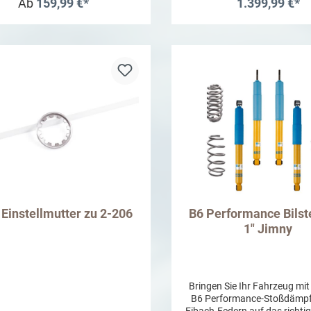
chlag, Ästen, Schnee, Eis, hohen
Rollen- und Walzenlager sind
Ab
159,99 €*
1.399,99 €*
Gräser und Schlamm. Der
Lieferumfang enthalten. Gru
tschutzbügel Zubehör hat ein
sollte der Einbau von e
In den Warenkor
gutachten und kann eingetragen
Fachwerkstatt vorgenommen
werden.Nur montierbar mit
Sollte eine vom Hersteller 
tschutzbügel! Achtung: Um die
original Differenzialsperre 
igkeit des Materials zu erhalten
sein, kann diese in den meist
 das Produkt regelmäßig gereinigt
nicht oder nur mit sehr 
mit einem wasserabweisenden
Aufwand durch einen ARB-A
(z.B. Wachs) behandelt werden.
getauscht werden.
tsprechend stellen ansonsten
andene optische Mängel keinen
Reklamationsgrund dar.
Einstellmutter zu 2-206
B6 Performance Bilste
1" Jimny
Bringen Sie Ihr Fahrzeug mit 
B6 Performance-Stoßdämpf
Eibach-Federn auf das richti