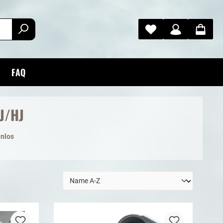
FAQ
J/HJ
enlos