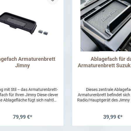
agefach Armaturenbrett
Ablagefach für d
Jimny
Armaturenbrett Suzuk
g mit Stil – das Armaturenbrett-
Dieses zentrale Ablagefa
ach für Ihren Jimny Diese clever
Armaturenbrett befindet sic
e Ablagefläche fügt sich nahtlos
Radio/Hauptgerät des Jimny 
dem Tacho- und Drehzahlmesser
eine Ablagefläche, die sich p
hres Jimny ein und schafft
kleine Gegenstände wie Sch
lichen Stauraum genau dort, wo
Kopfhörer, etc eignet. Die mit
79,99 €*
39,99 €*
n brauchen: in direkter Griffnähe.
Antirutschmatte der M
al für Schlüssel, Sonnenbrille,
JIMNYSTYLE hilft dabei
In den Warenkorb
In den Warenkor