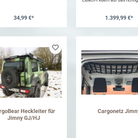
Dieses einfach zu installier
vereint Haltbarkeit und St
ermöglicht eine Erhöhung um
34,99 €*
1.399,99 €*
Zoll. Die Schraubenfedern v
verbessern den Fahrkomfort 
In den Warenkorb
In den Warenkor
hervorragendes Handling . Bilstein B6
Performance Stoßdämpfer
Gewindefedern Einrohr-Hoc
Design Verleiht ein aggre
Aussehen Erhöhte Bodenfr
rgoBear Heckleiter für
Cargonetz Jimn
Jimny GJ/HJ