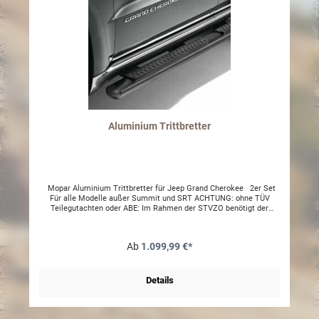
Aluminium Trittbretter
Mopar Aluminium Trittbretter für Jeep Grand Cherokee 2er Set
Für alle Modelle außer Summit und SRT ACHTUNG: ohne TÜV
Teilegutachten oder ABE: Im Rahmen der STVZO benötigt der
Artikel eine technische Abnahme und muss in die
Fahrzeugpapiere/Fahrzeugschein eingetragen werden. Bitte prüfen
Sie vor Kauf und Montage mit Ihrer Prüfstelle, ob eine Abnahme mit
Ab
1.099,99 €*
Eintragung möglich ist. Gerne helfen wir Ihnen bei Fragen weiter.
Um die Beständigkeit des Materials zu erhalten sollte das Produkt
regelmäßig gereinigt und mit einem wasserabweisenden Film (z.B.
Wachs) behandelt werden. Dementsprechend stellen ansonsten
Details
entstandene optische Mängel keinen Reklamationsgrund dar.