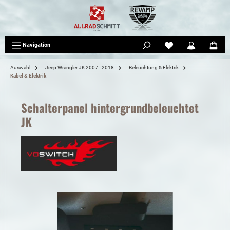
tinhalt springen
Navigation
Auswahl
Jeep Wrangler JK 2007 - 2018
Beleuchtung & Elektrik
Kabel & Elektrik
Schalterpanel hintergrundbeleuchtet
JK