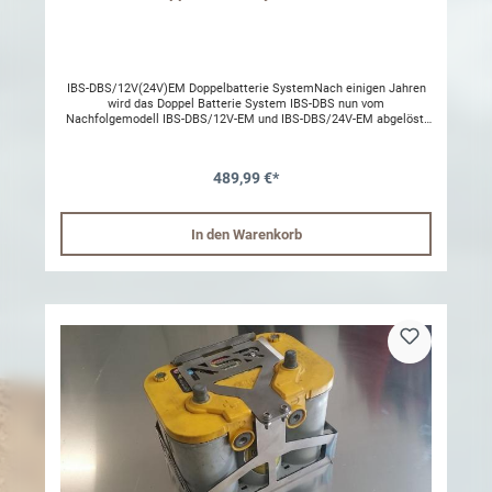
IBS-DBS/12V(24V)EM Doppelbatterie SystemNach einigen Jahren
wird das Doppel Batterie System IBS-DBS nun vom
Nachfolgemodell IBS-DBS/12V-EM und IBS-DBS/24V-EM abgelöst.
Das System ist mit der neuen Doppelspeisetechnologie
ausgerüstet (eine Batterie kann ausgewechselt werden und das
System läuft ab der zweiten Batterie weiter. Des Weiteren wird ein
489,99 €*
Überladealarm ausgelöst, wenn die Ladung längere Zeit über 15V
liegt. Weiter sind die neuen Systeme mit der
Anhängerbatterieerkennung ausgerüstet; wenn die
Zusatzbatterie/Anhängerbatterie abgehängt wird schaltet das
In den Warenkorb
Batteriesystem auf Einzelbatterie (Starterbatteriesystem) um. Das
neue System erfüllt die Fahrzeugzulassung nach ECE 10R E24 und
kann neben dem Zubhörbereich auch direkt in die
Fahrzeugausrüstung als Erstausrüstung geliefert werden. Diese
Produkte werden nach ISO-Standard 9001 und mit ICP4-Printplatten
(Militär und Raumfahrt) für höchsten Qualitätsstandard
gefertigt.Ein Batteriemonitor, neu mit E24 Automotiv Zulassung,
wird im Fahrzeug montiert und gibt Informationen über
Batteriezustand beider Batterien und Ladung des Alternators oder
einer montierten Solaranlage. Das Installationskit mit 4.5m Kabel
errmöglicht den leichten Einbau. Viele Funktionen, wie der 30 und
120 Min Link, Tiefentlade- und Linkfehleralarm, LED-Dimmung, Link-
Deaktivierung und Anhängerbatterie Erkennung, sind verfügbar.
Wichtige Marktinformationen:In einigen Märkten werden Fahrzeuge
mit intelligenten Lichtmaschinen mit neuen Funktionen geliefert.
Bei einigen Marken kann diese Funktion im Steuergerät deaktiviert
werden. Eine andere Möglichkeit ist die Spannung an der