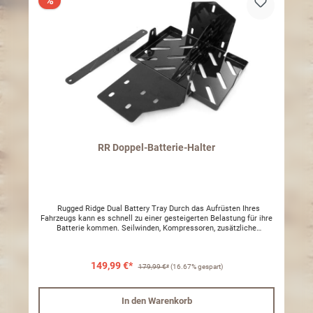
%
werden. Deaktivierung der automatischen und manuellen
Doppelbatterie Linkfunktion Besteht ein Problem an der
Zusatzbatteri Zusatzbatterie (Aux) wie Zellenschluss, Kurzschluss
oder defektes Batteriegehäuse arbeitet die Lichtmaschine im
Kurzschluss, was zur Beschädigung der Lichtmaschine (Alternator)
führen kann. Im Notfall kann nun das Batteriesystem in der
Fahrzeug Grundkonfiguration (Lichtmaschine, Sarterbatterie ohne
Ladung an Zusatzbatterie) betrieben werden. Durch Drücken der
Link-Taste über 6 Sekunden (bis zum Ertönen des Beep) wird die
Linkfunktion deaktiviert. In diesem Betriebszustand kann keine
manuellelle und automatische Verbindung ausgeführt werden.
Diese Funktion kann nach Behebung des Batterieproblems der
Zusatzbatterie durch Drücken der Auto-Taste über 6 Sekunden
wieder zurückgesetzt werden (Reset). Nun arbeitet das
Systemwieder mit allen Funktionen aktiv.Einsatz der
RR Doppel-Batterie-Halter
BergewindeAnschluss einer Bergewinde laut Verdrahtungsschema
an der Starterbatterie. IBS Doppel Batterie System mit
Linkabschaltung bei fehlender Anhängerbatterie. Die neue Software
8 mit folgenden neuen Funktionen ist nun verfügbar: Anhänger
Batterie Erkennung unterbindet die automatische und manuelle
Linkfunktionen, wenn die Bordbatterie (Hilfsbatterie) entfernt
Rugged Ridge Dual Battery Tray Durch das Aufrüsten Ihres
wurde. Somit gibt der Batteriemonitor keinen Alarm ab wenn die
Fahrzeugs kann es schnell zu einer gesteigerten Belastung für ihre
Bordbatterie entfern wird, wie zum Beispiel von Batterien bei
Batterie kommen. Seilwinden, Kompressoren, zusätzliche
Pickups auf der Ladebrücke oder Absetzwohnkabinen.
Scheinwerfer, elektrische Benzinpumpe - All das braucht eine
Überladealarm, wenn die Lichtmaschine 15min über 15V lädt. Diese
Menge Energie. Eine hervorragende Lösung um dem erhöhten
Funktion wird in Märkten (mehrheitlich heisse Regionen) benötigt
Energieverbrauch zu begegnen ist der Einsatz einer zweiten
wo hitzekompensierte Lichtmaschinen zum Einsatz kommen.
149,99 €*
Batterie. Dieser Doppel-Batterie-Halter ermöglicht den Einbau von
179,99 €*
(16.67% gespart)
Werden die Ladekorrekturteile falsch eingesetzt kann dies zu einer
zwei Batterien nebeneinander. ACHTUNG: Nur für Wrangler JK mit
unerwünschter Überladung und somit zur Beschädigung der
Baujahr 2007 bis 2011. NICHT für Diesel Fahrzeuge!
Batterien führen. Für vereinzelte Märkte werden die IBS Kits mit
In den Warenkorb
Kompensationsbauteilen im Mini ATO Format mitgeliefert.