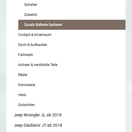
Schalter
Zubehör
Zusatz Batterie Systeme
Cockpit & Innenraum
Dach & Aufbauten
Fahrwerk
Achsen & verstärkte Teile
Räder
Karosserie
Heck
Gutachten
Jeep Wrangler JL ab 2018
Jeep Gladiator JT ab 2018