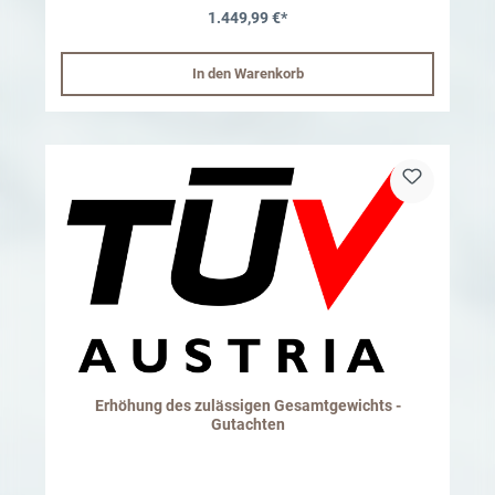
enthalten: 4x AEV High Capacity Federn TÜV Gutachten zur
1.449,99 €*
Erhöhung des zulässigen Gesamtgewichts auf 3350 kg
1xTypenschild INFO: *Es müssen die im AEV Fahrwerk
enthaltenen Stoßdämpfer von Bilstein oder die optional erhältlichen
ICON Stoßdämpfer montiert sein. Für die maximale
In den Warenkorb
Gewichtsauflastung benötigst du Felgen mit einer geprüften
Radlast von mindestens 925kg (z.B. Bawarrion BonZ Beadlock oder
BUiLT) Bitte teile uns bei Bestellung die 17 stellige
Fahrgestellnummer deines Jeeps mit um das Gutachten korrekt
auszustellen.
Erhöhung des zulässigen Gesamtgewichts -
Gutachten