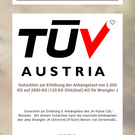
anzupassen !Dieses Gutachten muss nicht anerkannt werden,
deshalb empfehlen wir vorab mit einem Prüfer Ihres vertrauens zu
besprechen ob dieser die Eintragung vornehmen kann. Gutachten
vom Umtausch oder Rückgabe ausgeschlossen, da diese
spezifische auf Ihre Fahrgestellnummer ausgestellt werden.
Gutachten zur Erhöhung der Anhängelast von 2.000
KG auf 2880 KG (120 KG Stützlast) KG für Wrangler J
Gutachten zur Erhöhung d. Anhängelast des JK 4-Door 3,6L-
Benziner Mit diesem Gutachten kann die maximale Anhängelast
des Jeep Wrangler JK Unlimited (4-Türer) Benzin. von Serienmäßig
2000kg auf maximal 2880kg + 120 KG Stützlast erhöht werden. Der
"D-Wert" der Anhängekupplung muss mind. 12,47 kN vorweisen!
WICHTIG: Bitte übersenden Sie uns zu Ihrer Bestellung per e-Mail