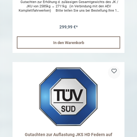
Gutachten zur Erhöhung d. zulässigen Gesamtgewichts des JK /
JKU von 2585kg → 2711kg (in Verbindung mit den AEV
Komplettfahrwerken) Bitte teilen Sie uns bei Bestellung Ihre 17
Stellige Fahrgestellnummer mit auf die das Gutachten
ausgeschrieben werden soll. Die Erhöhung des Gesamtgewichts
kann nur mit einem bereits verbauten AEV Fahrwerk erfolgen. Die
299,99 €*
ABE / EG-BE-Nr. Ihres Fahrzeugs lautet wie folgt:
e4*2001/116*0116*.. Dieses Gutachten muss nicht anerkannt
werden, deshalb empfehlen wir vorab mit einem Prüfer Ihres
vertrauens zu besprechen ob dieser die Eintragung vornehmen
In den Warenkorb
kann. Achtung: Es ist gesetzlich vorgeschrieben das Typenschild
ihres Fahrzeugs anzupassen !
Gutachten zur Auflastung JKS HD Federn auf