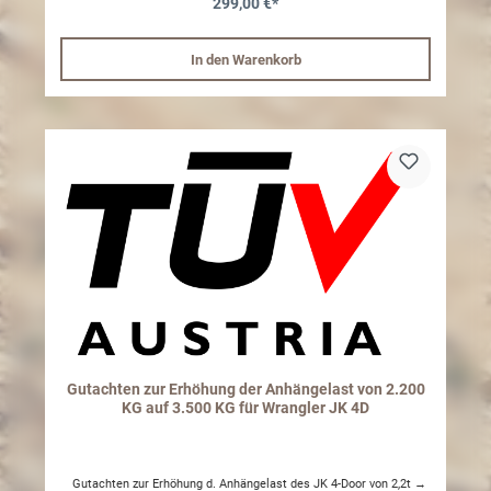
299,00 €*
oder Fax, unbedingt eine leserliche Kopie Ihres Fahrzeugschein,
hier prüfen wir die technischen Anforderungen Ihres Fahrzeuges
noch einmal. Nur mit dieser Kopie ist das Erstellen des
gewünschten Gutachtens möglich. Achtung: Es ist gesetzlich
In den Warenkorb
vorgeschrieben das Typenschild ihres Fahrzeugs anzupassen
!Dieses Gutachten muss nicht anerkannt werden, deshalb
empfehlen wir vorab mit einem Prüfer Ihres vertrauens zu
besprechen ob dieser die Eintragung vornehmen kann. Gutachten
vom Umtausch oder Rückgabe ausgeschlossen, da diese
spezifische auf Ihre Fahrgestellnummer ausgestellt werden.
Gutachten zur Erhöhung der Anhängelast von 2.200
KG auf 3.500 KG für Wrangler JK 4D
Gutachten zur Erhöhung d. Anhängelast des JK 4-Door von 2,2t →