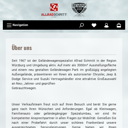
tinhalt springen
Navigation
Über uns
Seit 1967 ist der Geländewagenspezialist Allrad Schmitt in der Region
Würzburg und Umgebung aktiv. Auf mehr als 3000m² Ausstellungsfläche
und einem neu gestalten Geländewagen Park im großzügig angelegten
Außengelände, präsentieren wir Ihnen als autorisierter Chrysler, Jeep &
Dodge Service und Suzuki Vertragshändler eine attraktive Großauswahl
an Neu-, Jahres- und geprüften
Gebrauchtwagen.
Unser Verkaufsteam freut sich auf Ihren Besuch und berät Sie gerne
ganz nach Ihren Wünschen und Anforderungen. Egal ob Kleinwagen,
Familienauto oder geländegängiger Spezialumbau, wir sind Ihr
kompetenter Ansprechpartner in allen Fragen zur Mobilität. Genießen Sie
nach einer Probefahrt durch unser schönes Frankenland unsere
ausgezeichneten Serviceleistungen. Gerne bieten wir Ihnen