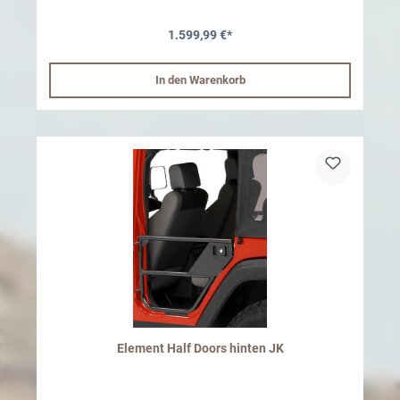
Installation bleiben sie zusammengeklappt und passen sich perfekt
der Fahrzeugform an. Die elektrischen Trittstufen fahren aus, wenn
1.599,99 €*
Sie die Tür öffnen oder den Schlüsselknopf drücken. Ästhetische
Optik und hohe Verarbeitungsqualität Die elektrischen Trittstufen
von OFD sind aus Aluminium gefertigt und mit einer
Korrosionsschutzbeschichtung versehen . Die Montagehalterungen
In den Warenkorb
sind aus robustem Stahl gefertigt. Um eine genaue Anpassung an
die Linienführung des Autos zu gewährleisten, sind die seitlichen
Trittstufen verstellbar. Sie bieten höchsten Komfort ohne die Optik
Ihres Jeeps zu beeinträchtigen. Spezifikationen: Stufen aus
Aluminium Halterungen aus Stahl und Aluminium,
pulverbeschichtet Edelstahlstifte Jede Stufe wird an drei
Befestigungspunkten befestigt Rutschfeste Oberfläche Logo des
Automodells – lasergraviertes Logo auf jeder Stufe
Elektronikmodul mit Kabelbaum Gewichtskapazität von 270 kg pro
Stufe Automatisches Aus- und Einfahren bei jeder Türöffnung und -
schließung Können bei Hindernissen automatisch innehalten Kein
Bohren erforderlich Plug & Play ACHTUNG: ohne TÜV
Teilegutachten oder ABE:Bitte prüfen Sie vor Kauf und Montage mit
Ihrer Prüfstelle, ob eine Abnahme mit Eintragung möglich ist. Gerne
helfen wir Ihnen bei Fragen weiter. Um die Beständigkeit des
Materials zu erhalten sollte das Produkt regelmäßig gereinigt und
mit einem wasserabweisenden Film (z.B. Wachs) behandelt
werden. Dementsprechend stellen ansonsten entstandene optische
Mängel keinen Reklamationsgrund dar.
Element Half Doors hinten JK