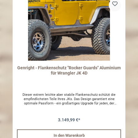
Genright - Flankenschutz "Rocker Guards" Aluminium
für Wrangler JK 4D
Dieser extrem leichte aber stabile Flankenschutz schützt die
empfindlichsten Teile Ihres JKs. Das Design garantiert eine
optimale Passform - ein großartiges Upgrade für jeden, der
maximalen Schutz, Design und Funktionalität sucht! Merkmale:
Lasergeschnittenes und CNC geformtes 3/16" 6061-T6 Aluminum
für perfekte Passform Garantiert maximale Bodenfreiheit 3-teiliges
3.149,99 €*
Design wird an mehrere Montagepunkten befestigt, für lange
Haltbarkeit und Stabilität Einzigartige innere Verstrebung für
ultimative Belastbarkeit Full coverage von Front bis Heck, schützt
auch die Fender 4" breite Trittfläche für bequemen Ein-/Ausstieg
In den Warenkorb
Beinhaltet komplettes Stainless Steel Montagematerial Wird