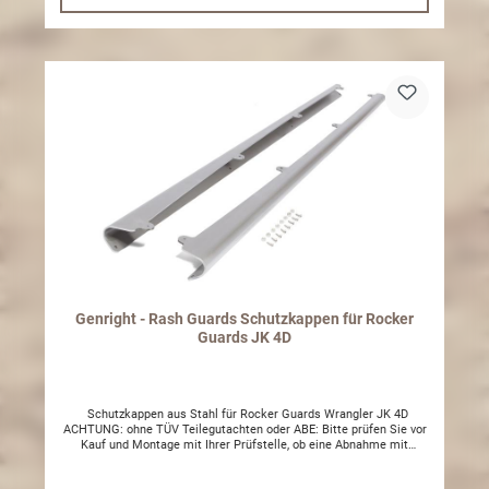
unlackiert geliefert, wir empfehlen Beschichtung/ Lackierung Made
in the USA ACHTUNG: ohne TÜV Teilegutachten oder ABE: Bitte
prüfen Sie vor Kauf und Montage mit Ihrer Prüfstelle, ob eine
Abnahme mit Eintragung möglich ist. Gerne helfen wir Ihnen bei
Fragen weiter. Um die Beständigkeit des Materials zu erhalten
sollte das Produkt regelmäßig gereinigt und mit einem
wasserabweisenden Film (z.B. Wachs) behandelt werden.
Dementsprechend stellen ansonsten entstandene optische Mängel
keinen Reklamationsgrund dar.
Genright - Rash Guards Schutzkappen für Rocker
Guards JK 4D
Schutzkappen aus Stahl für Rocker Guards Wrangler JK 4D
ACHTUNG: ohne TÜV Teilegutachten oder ABE: Bitte prüfen Sie vor
Kauf und Montage mit Ihrer Prüfstelle, ob eine Abnahme mit
Eintragung möglich ist. Gerne helfen wir Ihnen bei Fragen weiter.
Um die Beständigkeit des Materials zu erhalten sollte das Produkt