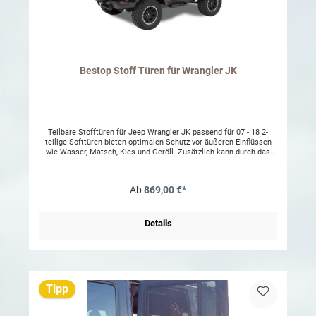
Bestop Stoff Türen für Wrangler JK
Teilbare Stofftüren für Jeep Wrangler JK passend für 07 - 18 2-
teilige Softtüren bieten optimalen Schutz vor äußeren Einflüssen
wie Wasser, Matsch, Kies und Geröll. Zusätzlich kann durch das
Lösen der Steckverbindung die Türe nur als Halbtüre genutzt
werden.Details:Die Türen bestehen aus hochwertigem,
wetterbeständigem und reißfestem Kunststoff.Farbcode Bestop:
Ab
869,00 €*
Black Diamond -35Montage:Einfache Montage an den original
Befestigungspunkten. Die oberen Hälften werden durch
Steckverbindungen mit den unteren verbunden und mit
Klettverschluss zusätzlich fixiert.Vorteile:Weniger GewichtKönnen
Details
als Halbtüre genutzt werdenStofftüren können schnell durch
Originale Türen ersetzt werdenEinzigartige OptikLieferumfang:2
Halbtüren inkl. Aufsteckfenster rechts und links 2 abschließbare
Türgriffe rechts und links
Tipp