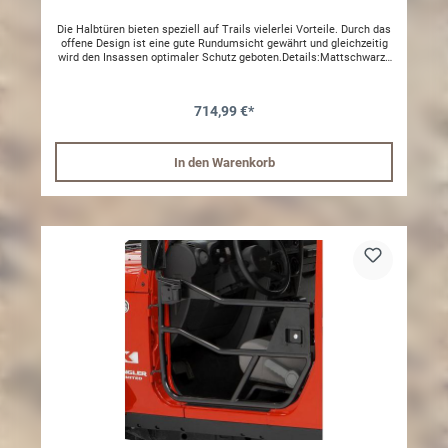
Die Halbtüren bieten speziell auf Trails vielerlei Vorteile. Durch das
offene Design ist eine gute Rundumsicht gewährt und gleichzeitig
wird den Insassen optimaler Schutz geboten.Details:Mattschwarze
Pulverbeschichtung garantiert langjährigen Schutz vor äußeren
Einflüssen wie Wasser oder Matsch.Montage:Einfache Montage an
den original Befestigungspunkten. Kein Bohren
714,99 €*
notwendig.Lieferumfang:Inkl. Halbtürrahmen hinten,und
abschließbare TürgriffeZubehör:Das dazugehörige Element
Enclosure kit, ein zusätzlicher Einsatz der auch Schmutz draußen
behält, finden Sie in unserem Shop unter der Artikelnummer 51803-
In den Warenkorb
01 und die passenden Aufsteckfenster finden Sie mit der
Artikelnummer 51806-35.