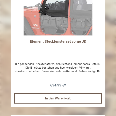
Element Steckfensterset vorne JK
Die passenden Steckfenster zu den Bestop Element doors.Details:-
Die Einsätze bestehen aus hochwertigem Vinyl mit
Kunststoffscheiben. Diese sind sehr wetter- und UV-beständig.- Die
Fenster können mit einem Reisverschluss geöffnet werden- Set für
links und rechtsMontage:- Die Fenster werden Einfach eingesteckt
und dann mit einem Inbus festgedreht. Dieser ist im Lieferumfang
694,99 €*
enthalten.
In den Warenkorb