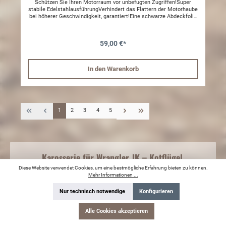
Schützen Sie Ihren Motorraum vor unbefugten Zugriffen!Super
stabile EdelstahlausführungVerhindert das Flattern der Motorhaube
bei höherer Geschwindigkeit, garantiert!Eine schwarze Abdeckfolie
ist im Lieferumfang enthaltenDie Montage erfolgt zwischen Kühler
und KühlergrillLieferumfang:Eine bebilderte deutsche
Montageanleitung und Montagematerial
59,00 €*
In den Warenkorb
1
2
3
4
5
Karosserie für Wrangler JK – Kotflügel,
Trittbretter, Türen & Zubehör
Diese Website verwendet Cookies, um eine bestmögliche Erfahrung bieten zu können.
Mehr Informationen ...
Entdecken Sie hochwertiges Karosserie-Zubehör für Ihren Jeep Wrangler
Nur technisch notwendige
Konfigurieren
JK: robuste Kotflügel und Verbreiterungen, Trittbretter, Türen,
Motorhauben, Unterfahrschutz und originale Embleme. Alle Teile sind
passgenau für die Modelljahre 2007–2018 gefertigt und vereinen
Alle Cookies akzeptieren
Langlebigkeit, Offroad-Tauglichkeit und stilvolles Design. Optimieren Sie
Optik, Schutz und Funktion Ihres Wranglers – egal ob für Abenteuer