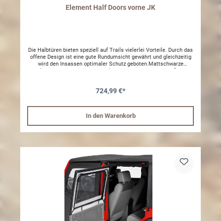
Element Half Doors vorne JK
Die Halbtüren bieten speziell auf Trails vielerlei Vorteile. Durch das
offene Design ist eine gute Rundumsicht gewährt und gleichzeitig
wird den Insassen optimaler Schutz geboten.Mattschwarze
Pulverbeschichtung garantiert langjährigen Schutz vor äußeren
Einflüssen wie Wasser oder Matsch. Einfache Montage an den
original Befestigungspunkten. Kein Bohren
724,99 €*
notwendig.Lieferumfang: Set bestehend aus 2 Element half doors
ohne Taschen und Spiegel.
In den Warenkorb