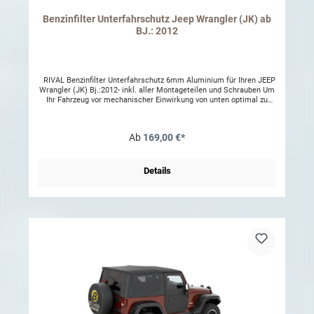
Benzinfilter Unterfahrschutz Jeep Wrangler (JK) ab
BJ.: 2012
RIVAL Benzinfilter Unterfahrschutz 6mm Aluminium für Ihren JEEP
Wrangler (JK) Bj.:2012- inkl. aller Montageteilen und Schrauben Um
Ihr Fahrzeug vor mechanischer Einwirkung von unten optimal zu
schützen, empfehlen wir ein Unterfahrschutz von RIVAL zu
verbauen. Die RIVAL Unterfahrschutzsysteme zeichnen sich durch
eine gute Passgenauigkeit und einfache Montage aus. Die Platten
Ab
169,00 €*
sind aus tiefgezogenem 6mm Aluminium gefertigt, was maßgeblich
zur Stabilität beiträgt. Der Unterfahrschutz verfügt über
Vertiefungen, um die Befestigungsschrauben optimal gegen
Einwirkungen von außen zu schützen. Eine Begutachtung nach §19
Details
StVO ist nicht erforderlich.