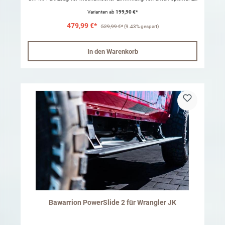
schützen, empfehlen wir einen Unterfahrschutz von RIVAL zu
Varianten ab
199,90 €*
verbauen. Die RIVAL Unterfahrschutzsysteme zeichnen sich durch
eine gute Passgenauigkeit und einfache Montage aus. Die Platten
479,99 €*
sind aus tiefgezogenem 6mm Aluminium bzw. 3mm Stahl gefertigt,
529,99 €*
(9.43% gespart)
was maßgeblich zur Stabilität beiträgt. Der Unterfahrschutz verfügt
über Vertiefungen, um die Befestigungsschrauben optimal gegen
Korrosion von außen zu schützen. Für Fahrzeuge mit
In den Warenkorb
Anhängerkupplung passt dieser Unterbodenschutz nicht! Eine
Begutachtung nach §19 StVO ist nicht erforderlich.
Bawarrion PowerSlide 2 für Wrangler JK