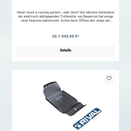
Never touch a running system….oder doch? Die nächste Generation
der elektrisch abklappenden Trittbretter von Bawarrion hat einige
neue Features bekommen. Schon beim Öffnen des Jeeps per
Fernbedienung oder Keyless Entry bereiten die PowerSlide 2 den
eleganten Einstieg vor. Dabei richten sich die intelligent
gesteuerten Einstiegshilfen nach der Einstellung im
Ab
1.949,99 €*
Boardcomputer. Ist nur das Öffnen der Fahrertür aktiviert folgen
auch die PowerSlide 2 dieser Auswahl und klappen nur auf der
Fahrerseite ab. Die Beifahrerseite folgt mit dem Entriegeln der
restlichen Türen. Stellt der Nutzer die Einstellung so ein das alle
Details
Türen mit dem Öffnen des Fahrzeugs entriegelt werden folgen die
PowerSlide 2 aufs Wort und fahren beide Stufen aus. Das Bawarrion
Produkte von Jeepern für Jeeper entwickelt werden erkennt man
spätestens an einem beleuchteten Funktionstaster, welcher im
Armaturenbrett integriert werden kann. Dieser steuert die
PowerSlide 2 immer dann wenn keine Türen am Fahrzeug verbaut
sind. So lassen sich die PowerSlide 2 dann auf- und abfahren oder
gänzlich sperren. Letzte Funktion ist auch praktisch wenn man
jeepgerecht im Gelände unterwegs ist. Damit die neuen Teile am
Fahrzeug gepflegt sind und die Funktion möglichst lange
gewährleistet ist, liefert Bawarrion ein Schutzwachs und ein
Schmierstoffspray mit. Ein Teilegutachten liegt ebenfalls bei. Um
die Beständigkeit des Materials zu erhalten sollte das Produkt
regelmäßig gereinigt und mit einem wasserabweisenden Film (z.B.
Wachs) behandelt werden. Dementsprechend stellen ansonsten
entstandene optische Mängel keinen Reklamationsgrund dar.