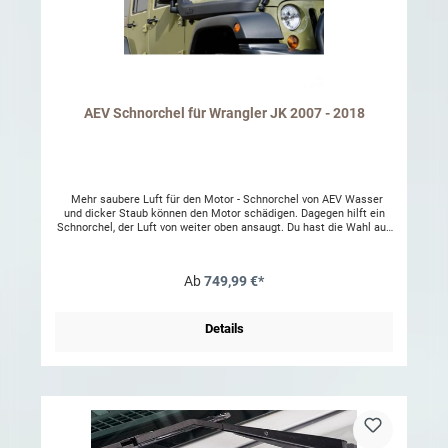
AEV Schnorchel für Wrangler JK 2007 - 2018
Mehr saubere Luft für den Motor - Schnorchel von AEV Wasser
und dicker Staub können den Motor schädigen. Dagegen hilft ein
Schnorchel, der Luft von weiter oben ansaugt. Du hast die Wahl aus
2 Systemen: Air Ram (besonders für feuchte Gebiete) oder Pre-
Filter ( für extrem staubige Gebiete). Alle Schnorchel werden mit
Air Ram geliefert. Optional: Pre-Filter AEV 40306220AA, 2007-2011
Ab
749,99 €*
Benziner und 2007+ Diesel AEV 40306160AA, 2012+ Benziner AEV
40306220AA für 3.8l & 2.8l CRD Modelle Bei Bestellung
bitte Baujahr und Modell angeben.
Details