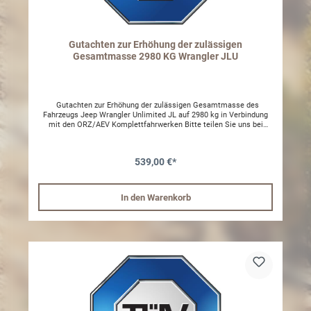
Gutachten zur Erhöhung der zulässigen
Gesamtmasse 2980 KG Wrangler JLU
Gutachten zur Erhöhung der zulässigen Gesamtmasse des
Fahrzeugs Jeep Wrangler Unlimited JL auf 2980 kg in Verbindung
mit den ORZ/AEV Komplettfahrwerken Bitte teilen Sie uns bei
Bestellung Ihre 17 Stellige Fahrgestellnummer mit auf die das
Gutachten ausgeschrieben werden soll, oder senden Sie uns Ihren
KFZ Schein per E-Mail an support@allrad-schmitt.com Die
539,00 €*
Erhöhung des Gesamtgewichts kann nur mit einem bereits
verbauten AEV/ORZ Fahrwerk erfolgen. Hinweis: Nur in Verbindung
mit ORZ/AEV 2,5" Dualsport PLUS Höherlegungsfahrwerk
(#AEVN0724200AA / #AEVN0724250AA) Die ABE / EG-BE-Nr.
In den Warenkorb
Ihres Fahrzeugs lautet wie folgt: e4*2001/116*0116*26- Dieses
Gutachten kann nicht für den 4xe verwendet werden Achtung: Es ist
gesetzlich vorgeschrieben das Typenschild ihres Fahrzeugs
anzupassen ! Gutachten vom Umtausch oder Rückgabe
ausgeschlossen, da diese spezifische auf Ihre Fahrgestellnummer
ausgestellt werden.