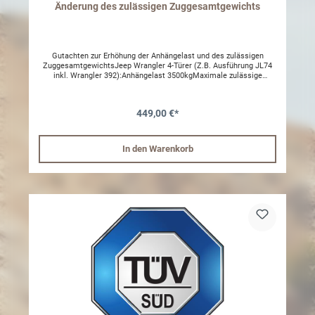
Änderung des zulässigen Zuggesamtgewichts
Gutachten zur Erhöhung der Anhängelast und des zulässigen
ZuggesamtgewichtsJeep Wrangler 4-Türer (Z.B. Ausführung JL74
inkl. Wrangler 392):Anhängelast 3500kgMaximale zulässige
Gesamtmasse der Fahrzeugkombination: 6267kgD=MIN 15,16KN;
S=MIN.125KGJeep Wrangler 4-Türer Hybrid (Z.B. Ausführung JL74
PHEV):Anhängelast 3000kgMaximale zulässige Gesamtmasse der
449,00 €*
Fahrzeugkombination: 5903kgD=MIN 14,5KN,S=MIN.125KGJeep
Wrangler 4-Türer (Z.B. Ausführung JL74 inkl. Wrangler 392) mit
ORZ-Auflastung ( 2980kg ):Anhängelast 3500kgMaximale zulässige
Gesamtmasse der Fahrzeugkombination: 6400kgD=MIN
In den Warenkorb
15,79KN,S=MIN.125KGJeep Wrangler 2-Türer (Z.B. Ausführung
JL72):Anhängelast 2500kgMaximale zulässige Gesamtmasse der
Fahrzeugkombination: 4904kgD=MIN 12,1KN,S=MIN.75KG Hinweis:
Ein Fahrzeugscheinkopie wird benötigt um das Gutachten für dein
Fahrzeug anzupassen Hinweis: Das Typenschild des Fahrzeugs
muss geändert werdenNur für Wrangler mit Automatikgetriebe
möglich