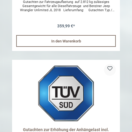
Gutachten zur Fahrzeugauflastung auf 2.812 kg zulässiges
Gesamtgewicht für alle Dieselfahrzeuge und Benziner Jeep
Wrangler Unlimited JL 2018 Lieferumfang: Gutachten Typ /
Ausführung: Jeep Wrangler Unlimited JL 2018- (4 Türer) Nur in
Verbindung mit einem von JKS komplettfahrwerk Die Bestellung
des Gutachtens ist nur mit Kopie des FahrzeugescheinesIn
359,99 €*
verbindung von einer Anhängelast erhöhung nur 3319kg möglich.
Wir übernehmen die Daten aus Ihrem Fahrzeugschein und gem.
StVzo ist es vorgeschrieben dieses Typenschild auf das alte
Typenschild zu überkleben.Bitte vergessen Sie nicht das
In den Warenkorb
Typenschild bei Ihrer Bestellung hinzuzufügen (Bild dient zur
Symoblisierung)
Gutachten zur Erhöhung der Anhängelast incl.