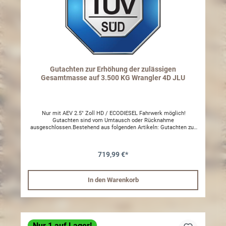
Gutachten zur Erhöhung der zulässigen
Gesamtmasse auf 3.500 KG Wrangler 4D JLU
Nur mit AEV 2.5" Zoll HD / ECODIESEL Fahrwerk möglich!
Gutachten sind vom Umtausch oder Rücknahme
ausgeschlossen.Bestehend aus folgenden Artikeln: Gutachten zur
Erhöhung der zul. Gesamtmasse Wrangler JLUBawarrion
BrakePads 20+ Jeep Wrangler JLUGeändertes Typenschild
Hinweis: Nur in Verbindung mit ORZ/AEV 2,5" Dualsport PLUS
719,99 €*
Höherlegungsfahrwerk (#AEVN0724200AA / #AEVN0724250AA) Es
wird eine Radlast von mindestens 940kg benötigt. Bitte senden SIe
uns bei Bestellung eine Kopie Ihres Fahrzeugscheins zu.
In den Warenkorb
Nur 1 auf Lager!