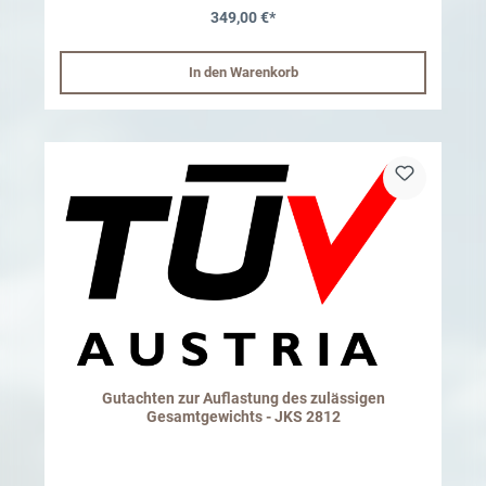
Hybrid Anhängelast 2.500 KG, bei Steigung bis 8% 3.000 KG. Der
349,00 €*
"D-Wert" der Anhängekupplung muss beim 2 Türer mind.12,1 kN, 4
Türer mind. 14,75 kN betragen & bei den 4xe Modellen 14.5 kN.
WICHTIG: Bitte übersenden Sie uns zu Ihrer Bestellung per e-Mail
oder Fax, unbedingt eine leserliche Kopie Ihrer
In den Warenkorb
Zulassungsbescheinigung Teil I, hier prüfen wir die technischen
Anforderungen Ihres Fahrzeuges noch einmal. Nur mit dieser Kopie
ist das Erstellen des gewünschten Gutachtens möglich.
Achtung: Es ist gesetzlich vorgeschrieben das Typenschild ihres
Fahrzeugs anzupassen ! Gutachten vom Umtausch oder Rückgabe
ausgeschlossen, da diese spezifische auf Ihre Fahrgestellnummer
ausgestellt werden.
Gutachten zur Auflastung des zulässigen
Gesamtgewichts - JKS 2812