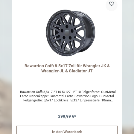
Bawarrion Coffi 8.5x17 Zoll für Wrangler JK &
Wrangler JL & Gladiator JT
Bawarrion Coffi 8,5x17 ET10 5x127 - ET10 Felgenfarbe: GunMetal
Farbe Nabenkappe: Gunmetal Farbe Bawarrion Logo: GunMetal
Felgengröße: 8,5x17 Lochkreis: 5x127 Einpresstiefe: 10mm
Mittelloch: 71,6 Traglast: 1090kg Kompatibel mit
Reifendruckkontrolle (RDK) TÜV-Teilegutachten Speziell für den
Jeep Wrangler JK entwickelt. Optimal um Fahrwerksunruhe zu
399,99 €*
vermeiden und die originalen Lenkeigenschaften
beizubehalten.Montierbare Reifengrößen z.B.:265/70 R17285/70
R17315/70 R1733 x 12.5 R1735 x 12.5 R1737 x 12.5 R17 Hinweis:
Nicht wintertauglich (Nicht Streumittelbeständig)
In den Warenkorb