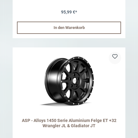
(Weibchen) Anschluss passt zu ARB Komponenten 600mm
Schlauch mit doppel DrehVerschluss Einlass- und Ablassfunktion
95,99 €*
Bis auf 0,07 bar genau Max. Druck 24 bar Batterien: 2x AAA Auto
ON/OFF funktion
In den Warenkorb
ASP - Alloys 1450 Serie Aluminium Felge ET +32
Wrangler JL & Gladiator JT