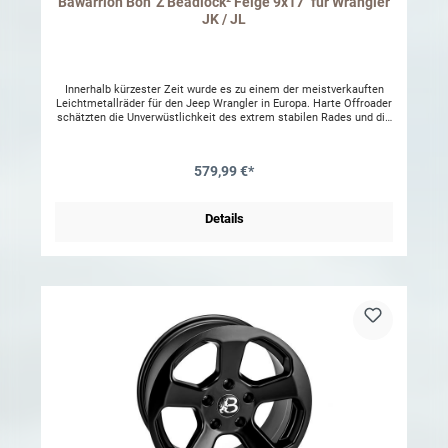
Bawarrion Bon´Z Beadlock² Felge 9x17" für Wrangler
JK / JL
Innerhalb kürzester Zeit wurde es zu einem der meistverkauften
Leichtmetallräder für den Jeep Wrangler in Europa. Harte Offroader
schätzten die Unverwüstlichkeit des extrem stabilen Rades und die
durchdachten Details wie den extra stabilen Beadlockring mit
integriertem Ventilschutz und versenkten Beadlockschrauben. Viele
Hersteller haben versucht das Bawarrion Bon’Z Beadlock zu
579,99 €*
kopieren doch nie wirklich geschafft. Bawarrion hat sich nicht auf
den Lorbeeren ausgeruht und am eigentlich perfekten Rad weiter
entwickelt. Das klare und doch ansprechende Design wurde beim
Beadlock² gegenüber dem bisherigen Beadlock beibehalten. Nur so
Details
können sich Dreck und Steine nicht an unnötigen Sicken, Kanten
und Ecken festsetzen und auch weiterhin ist die leichte Reinigung
gewährleistet. Bawarrion Bon’Z Beadlock², das Quadrat sagt es aus:
die neue Felge von Bawarrion ist in zweifacher Art nutzbar. Mit und
ohne Beadlockfunktion! Was heisst das im Einzelnen? Beadlock:
Die neue Breite von 9“ mit einer Einpresstiefe von 4mm ermöglicht
die TÜV-geprüfte Montage vom 285/70R17 am Jeep JK, JL oder JT
und bis hin zur Größe 39x13,50R17 für die härtesten Offroader.
Gesichert wird die Rad-/Reifenkombination mit dem bewährten
Beadlockring in 20mm Dicke mit den bekannten Features. Non-
Beadlock: Die neue Breite von 8“ mit einer Einpresstiefe von 19mm
ermöglicht die TÜV-geprüfte Montage von der Serienbereifung des
Jeep JK, JL oder JT und bis hin zur Größe 37x12,50R17. Auch ohne
Sicherung der Reifenwulst in der Felge ist das Rad überaus
geeignet für Offroadausflüge. Der eigens entwickelte
Verstärkungsring sitzt anstelle des Beadlockringes auf der