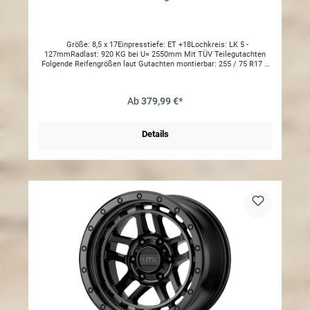
Größe: 8,5 x 17Einpresstiefe: ET +18Lochkreis: LK 5 -
127mmRadlast: 920 KG bei U= 2550mm Mit TÜV Teilegutachten
Folgende Reifengrößen laut Gutachten montierbar: 255 / 75 R17 –
(U=2482 mm)265 / 70 R17 – (U=2452 mm)285 / 70 R17 – (U=2500
mm)285 / 75 R17 – (U=2500 mm)315 / 70 R17 – (U=2665 mm)33 x
12,50 R17 – (U=2520 mm)35 x 12,50 R17 – (U=2675 mm) Andere
Ab
379,99 €*
Größen per Einzelabnahme möglich. Ohne Radmuttern
Details