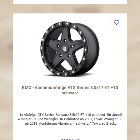
/ 70 R17 (2500mm)315 / 70 R17 (2665mm)33 x 12.5 R17
(2520mm)35 x 12.5 R17 (2675mm)Alle weiteren Reifengrößen die
hier nicht aufgeführt wurden, können nur per Einzelabnahme
eingetragen werden §21.Es werden zusätzliche Radmuttern
benötigt, 1403.75Gerne können wir Ihnen ein Angebot unterbreiten
inklusive montage von Reifen.
KMC - Aluminiumfelge ATX Series 8,5x17 ET +10
schwarz
1x Alufelge ATX Series Schwarz 8,5x17 ET +10 passend für Jeep®
Wrangler JK und Wrangler JK Unlimited ab 2007, sowie Wrangler JL
ab 2018 Ausführung Aluminium schwarz / Textured Black
beschichtet ATX Series Größe: 8,5 x 17 Einpresstiefe: ET +10
Lochkreis: LK 5 - 127mm Lieferumfang: 1 Leichtmetallfelge 1
Nabenkappe Achtung: je nach Reifengröße/breite sollte für