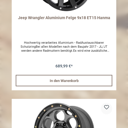
Jeep Wrangler Aluminium Felge 9x18 ET15 Hanma
Hochwertig verarbeites Aluminium - RadAustauschbarer
SchutzringBei allen Modellen nach dem Baujahr 2017 - JL/JT
werden andere Radmuttern benötigt.Es wird eine zusätzliche
Radabdeckung empfohlenInklusive Teilegutachten9x18 ET15
Lochkreis 5/127Radlast 1250kgFolgende Größen sind im Gutachten
hinterlegt,265/65 R 18 265/70 R 18 275/65 R 18 285/60 R 18 305/70
689,99 €*
R 18 305/60 R 1833 x 12,50 R 18 35 x 12,50 R 18
In den Warenkorb