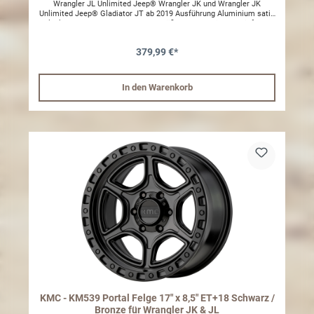
Wrangler JL Unlimited Jeep® Wrangler JK und Wrangler JK
Unlimited Jeep® Gladiator JT ab 2019 Ausführung Aluminium satin
Black KMC KM529 HOLESHOT Größe: 8,5 x 17 Einpresstiefe: ET
+32 Lochkreis: LK 5 - 127mm Radlast: 900kg. Lieferung: 1
Leichtmetallfelge 1 Nabenkappe TÜV Gutachten Im Gutachten
379,99 €*
sind folgende Reifengrößen unter Berücksichtigung der jeweiligen
Auflagen, eingetragen: 255 / 75 R17 – (U=2482 mm) 265 / 70 R17 –
(U=2452 mm) 285 / 70 R17 – (U=2500 mm) 285 / 75 R17 – (U=2500
mm) 315 / 70 R17 – (U=2665 mm) 33 x 12,50 R17 – (U=2520
In den Warenkorb
mm) 35 x 12,50 R17 – (U=2675 mm) Achtung es müssen beim
Jeep Wrangler JL 18- und Gladiator JT Radmuttern andere
Radmuttern verwendet werden
KMC - KM539 Portal Felge 17" x 8,5" ET+18 Schwarz /
Bronze für Wrangler JK & JL