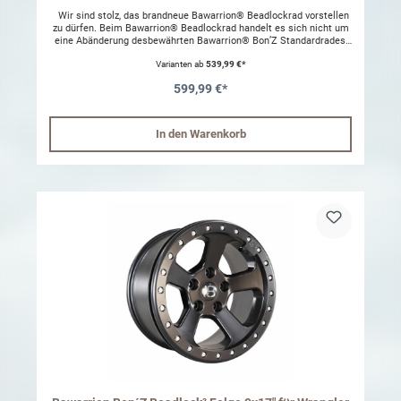
Wir sind stolz, das brandneue Bawarrion® Beadlockrad vorstellen
zu dürfen. Beim Bawarrion® Beadlockrad handelt es sich nicht um
eine Abänderung desbewährten Bawarrion® Bon’Z Standardrades,
sondern um eine komplette Neuentwicklung mit
Varianten ab
539,99 €*
Beadlockeigenschaft. Alleine optisch wurde das klassische und
beliebte Design unseres zeitgemäßen Bon’Z Leichtmetallrades
599,99 €*
übernommen. Für die Entwicklung der Bawarrion® Bon‘Z Beadlock
wurden die bereits auf dem Markt befindlichen Beadlockräder
anderer Hersteller genauestens unter die Lupe genommen. Alle
Eigenschaften die bei diesen Rädern negativ aufgefallen sind
In den Warenkorb
wurden bei der Fertigung des Beadlockrades vermieden. Die
Bawarrion Beadlock ist erhältlich in matt schwarz mit den
Ringfarben "bright polished", "light scarlet" und "matt black".
Ferner zeichnet das neue Bawarrion® Bon’Z Beadlock aus: •
Speziell für den Jeep Wrangler JK entwickelt • Als echtes
Beadlockrad entwickelt, kein umgebautes Standardrad • Hilft dabei,
die originalen Lenkeigenschaften beizubehalten und
Lenkradflattern zu vermeiden • Kompatibel mit den serienmäßigen
Reifendruckventilen (TPMS) • Im Ring integrierter Ventilschutz •
Versenkte Beadlockschrauben • Sauberes, geradliniges Design •
Leicht zu reinigen • Keine Sicken und Kanten in denen, wie bei den
meisten anderen Beadlockrädern, Schlamm und Dreck festhängen
kann • Extra dicker und stabiler Beadlockring • Wie die Originalräder
aus A-356 Aluminium gefertigt • Maximale Belastbarkeit (1.090 kg)
• Felge lieferbar in matt black • Beadlock-Ring lieferbar in matt
bright polished, light scarlet und matt black • Nabenzentriert • 8,5 J
x 17 ET 10 • TÜV, DOT u. SAE-geprüft Der polierte Beadlockring ist
nicht witterungs und streumittelbeständig.