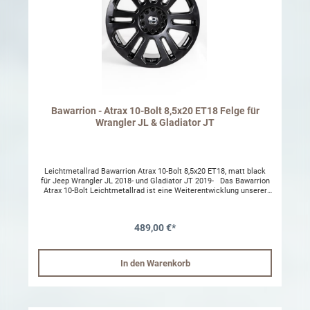
Bawarrion - Atrax 10-Bolt 8,5x20 ET18 Felge für
Wrangler JL & Gladiator JT
Leichtmetallrad Bawarrion Atrax 10-Bolt 8,5x20 ET18, matt black
für Jeep Wrangler JL 2018- und Gladiator JT 2019- Das Bawarrion
Atrax 10-Bolt Leichtmetallrad ist eine Weiterentwicklung unserer
RAM-Leichtmetallräder Atrax 17" und Atrax 18" und besitzt ebenso
ein zeitloses und doch auffälliges Design mit Stilelementen der
namensgebenden, Australischen Trichternetzspinne. Für den Jeep
489,00 €*
Wrangler JL und Gladiator JT entwickelt passt das Atrax 10-Bolt
auch beim Jeep Wrangler JK und hilf dabei, die originalen
Lenkeigenschaften beizubehalten oder nach Montage größerer
Reifen sogar zu verbessern. Features: A-356 Aluminium wie
In den Warenkorb
Originalräder Radmaß und Einpreßtiefe zur Verbesserung der
Vorderachsgeometrie bei Montage von größeren Reifen. Hilft die
originalen Lenkeigenschaften beizubehalten oder zu verbessern.
Zeitloses und doch auffälliges Design mit Stilelementen der
namensgebenden, Australischen Trichternetzspinne. In matt black