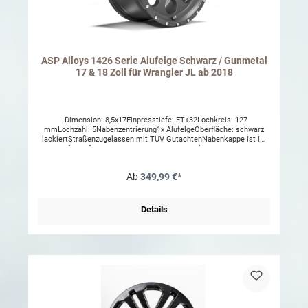
ASP Alloys 1426 Serie Alufelge Schwarz / Gunmetal
17 & 18 Zoll für Wrangler JL ab 2018
Dimension: 8,5x17Einpresstiefe: ET+32Lochkreis: 127
mmLochzahl: 5Nabenzentrierung1x AlufelgeOberfläche: schwarz
lackiertStraßenzugelassen mit TÜV GutachtenNabenkappe ist im
Lieferumfang dabeiRadmuttern und Ventile sind nicht im
Lieferumfang, diese finden Sie in unserem Shop.ACHTUNG: Es
werden Radmuttern mit Schlüsselweite 19mm benötigt, welche Sie
Ab
349,99 €*
bei uns im Shop unter folgenden Nummern finden 1403.25 oder
1403.75Aufgeführte Reifengrößen im
Gutachten:245/70R17255/65R17255/75R17265/65R17265/70R1727
5/60R17275/65R17285/70R17315/70R1733x12,50R1735x12,50R17z
Details
ul. Radlast 950 KgACHTUNG: Bei Fahrzeugen die werksseitig mit
18'' Felgen ausgeliefert wurden muss ggf. beim TÜV eine Kopie der
COC Papiere vorgelegt werden in denen eine 17'' Variante
eingetragen ist, oder ggf. eine Herstellerbescheinigung das auf
diesem Fahrzeug 17'' Felgen montiert werden können (z.B. für
Winterräder,etc.).