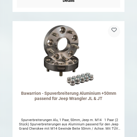
Details
Nabenzentrierung Für Jeep alle Jeep Wrangler JL ab 2018 Inkl. TÜV-
Teilegutachten mit Reifenfreigabe bis 37x12.50 R 17
Bawarrion - Spuverbreiterung Aluminium +50mm
passend für Jeep Wrangler JL & JT
Spurverbreiterungen Alu, 1 Paar, 50mm, Jeep m. M14 1 Paar (2
Stück) Spurverbreiterungen aus Aluminium passend für den Jeep
Grand Cherokee mit M14 Gewinde Beite 50mm / Achse. Mit TÜV
Gutachten! 25mm Breite je Seite für alle Jeep Grand Cherokee WK