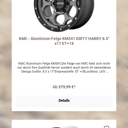
KMC - Aluminium Felge KM541 DIRTY HARRY 8.5"
x17 ET+18
KMC Aluminium Felge KM541,Die Felge von KMC hebt sich nicht
nur durch Ihre Qualitiät hervor sondern auch durch ihr besonderes
Design.Größe: 8.5 x 17"Einpresstiefe: ET +18Lochkeis: LK5 -
127mmTraglast: 1120 kgLieferumfang 1x Aluminiumfelge KM5411x
NabendeckelPassend für folgende Modelle,-Jeep Wrangler JK 07
-18-Jeep Wrangler JL 18 - Inklusive TeilegutachtenBei dem
Ab
379,99 €*
Wrangler JL werden zusätzliche Radmuttern benötigt
Details