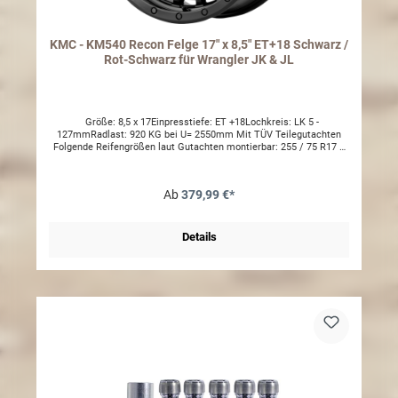
KMC - KM540 Recon Felge 17" x 8,5" ET+18 Schwarz /
Rot-Schwarz für Wrangler JK & JL
Größe: 8,5 x 17Einpresstiefe: ET +18Lochkreis: LK 5 -
127mmRadlast: 920 KG bei U= 2550mm Mit TÜV Teilegutachten
Folgende Reifengrößen laut Gutachten montierbar: 255 / 75 R17 –
(U=2482 mm)265 / 70 R17 – (U=2452 mm)285 / 70 R17 – (U=2500
mm)285 / 75 R17 – (U=2500 mm)315 / 70 R17 – (U=2665 mm)33 x
12,50 R17 – (U=2520 mm)35 x 12,50 R17 – (U=2675 mm) Andere
Ab
379,99 €*
Größen per Einzelabnahme möglich. Ohne Radmuttern
Details