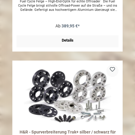
Fuel Cycle Felge – High-End-Optik für echte Offroader Die Fuel
Cycle Felge bringt stilvolle Offroad-Power auf die Straße – und ins
Gelände. Gefertigt aus hochwertigem Aluminium überzeugt sie
durch ein markantes Design mit detailverliebter
Speichenarchitektur, das Kraft und Ästhetik perfekt vereint.
Erhältlich in vier edlen Farbvarianten passt sie sich deinem Jeep
Ab
389,95 €*
Wrangler JK, JL oder Gladiator JT optisch ideal an und setzt ein
klares Statement: Funktion trifft Stil. Größe: 8,5 x 17 Einpresstiefe:
ET +30 Lochkreis: LK 5 - 127mm Radlast: 1120kg ohne
RadmutternBei Verwendung dieser Felge ist eine Tachoangleichung
Details
ab Reifengrösse ab 285er erforderlich. Ein entsprechendes Modul
finden Sie in unserem Shop. ACHTUNG: Felge paßt nicht mit
Highsteer Umbaukit und Currie Längslenker hinten oben Im
Gutachten sind folgende Reifengrößen unter Berücksichtigung der
jeweiligen Auflagen, eingetragen:255 / 75 R17 – (U=2482 mm)265 /
70 R17 – (U=2452 mm)285 / 70 R17 – (U=2500 mm)285 / 75 R17 –
(U=2500 mm)315 / 70 R17 – (U=2665 mm) nur i.V. mit
Fahrwerkshöherlegung, keine zusätzliche Radabdeckung
notwendig33 x 12,50 R17 – (U=2520 mm) keine zusätzliche
Radabdeckung notwendig35 x 12,50 R17 – (U=2675 mm) nur i.V.
mit Fahrwerkshöherlegung, keine zusätzliche Radabdeckung
notwendigACHTUNG: Bei Fahrzeugen die werksseitig mit 18'' Felgen
ausgeliefert wurden muss ggf. beim TÜV eine Kopie der COC
Papiere vorgelegt werden in denen eine 17'' Variante eingetragen ist,
oder ggf. eine Herstellerbescheinigung das auf diesem Fahrzeug
17'' Felgen montiert werden können (z.B. für Winterräder,etc.). Bei
Bestellung bitte eine Kopie des Fahrzeugscheins übersenden
(support@allrad-schmitt.com)
H&R - Spurverbreiterung Trak+ silber / schwarz für