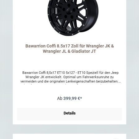
Bawarrion Coffi 8.5x17 Zoll für Wrangler JK &
Wrangler JL & Gladiator JT
Bawarrion Coffi 8,5x17 ET10 5x127 - ET10 Speziell für den Jeep
Wrangler JK entwickelt. Optimal um Fahrwerksunruhe zu
vermeiden und die originalen Lenkeigenschaften beizubehalten.
Felgenfarbe: Mattschwarz Felgengröße: 8,5x17 Lochkreis: 5x127
Einpresstiefe: 10mm Mittelloch: 71,6 Traglast: 1090kg Kompatibel
mit Reifendruckkontrolle (RDK) TÜV-Teilegutachten Hinweis: Nicht
Ab
399,99 €*
wintertauglich! (Nicht Streumittelbeständig) Montierbare
Reifengrößen z.B.:265/70 R17285/70 R17315/70 R1733 x 12.5
R1735 x 12.5 R1737 x 12.5 R17
Details