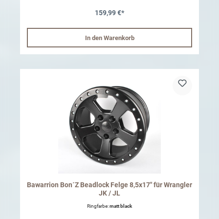
es handelt hierbei um Reifenempfehlung, 265/60R18, 265/50R20,
285/45R20 oder 295/45R20. 25mm Breite je Seite für alle
159,99 €*
Jeep Wrangler JL/JT 2018- es handelt hierbei um
Reifenempfehlung, 245/75R17, 255/75R17, 235/80R17, 265/70R17,
285/70R17, 285/75R17, 295/70R17, 255/70R18, 275/65R18,
275/70R18. Ggf. müssen die Radbolzen gekürzt werden
In den Warenkorb
Bawarrion Bon´Z Beadlock Felge 8,5x17" für Wrangler
JK / JL
Ringfarbe:
matt black