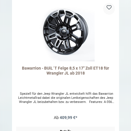
und optional in Sonderfarben erhältlich. Kompatibel mit den
serienmäßigen Reifendruckventilen (TPMS). Breite: 8,5
Durchmesser: 20 Einpresstiefe: 18mm Doppelter Lochkreis 5x127
und 5x139,7 Freigegeben auch in Kombination mit unseren
Bawarrion- und AEV-Fahrwerken für Jeep, auch in Verbindung mit
erhöhter Zuladung Inkl. TÜV Teilegutachten für alle Jeep Wrangler
ab 2007 und Gladiator ab 2019 mit Freigabe von Bereifungen bis 37"
Auf Wunsch auch mit Freigabe für die Schweiz
Bawarrion - BUiL´T Felge 8,5 x 17" Zoll ET18 für
Wrangler JL ab 2018
Speziell für den Jeep Wrangler JL entwickelt hilft das Bawarrion
Leichtmetallrad dabei die originalen Lenkeigenschaften des Jeep
Wrangler JL beizubehalten bzw. zu verbessern. Features: A-356
Aluminium wie Originalräder Radmaß und Einpreßtiefe zur
Beibehaltung bzw. Verbesserung des Lenkrollradius bei Montage
von größeren Reifen. Hilft die originalen Lenkeigenschaften
Ab
409,99 €*
beizubehalten und das sog. Death-Wobble (=Lenkradflattern) zu
vermeiden. Lieferbar ausschließlich in schwarz matt Kompatibel
mit den serienmäßigen Reifendruckventilen (TPMS) Breite: 8,5"
Durchmesser: 17" Einpresstiefe: 18mm Lochkreis: 5x127