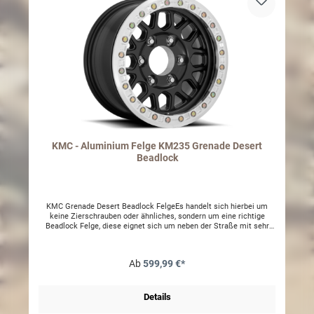
KMC - Aluminium Felge KM235 Grenade Desert
Beadlock
KMC Grenade Desert Beadlock FelgeEs handelt sich hierbei um
keine Zierschrauben oder ähnliches, sondern um eine richtige
Beadlock Felge, diese eignet sich um neben der Straße mit sehr
wenig Luftdruck zu fahren.Dies verbessert die Auflagefläche des
Reifens und man erhält somit wesentlich mehr Traktion ohne das
der Reifen von der Felge springen kann.Größe 8.5 x 17Einpresstiefe
Ab
599,99 €*
ET10 / ET18Lochkreis 5 - 127mmTraglast 1100kg bei
2550mmFelgenfarbe, Satin SchwarzRingfarbe Silber Felgenringe
können auf wunsch beschichtet oder lackiert werdenInklusive TÜV
Teilegutachten JK/JLBei uns im Hause auch bei einem Gladiator
Details
eintragungsfähig255 / 75 R17 (2482mm)265 / 70 R17 (2452mm)285