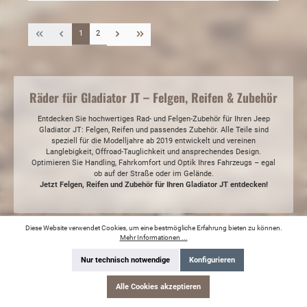
1
2
Räder für Gladiator JT – Felgen, Reifen & Zubehör
Entdecken Sie hochwertiges Rad- und Felgen-Zubehör für Ihren Jeep
Gladiator JT: Felgen, Reifen und passendes Zubehör. Alle Teile sind
speziell für die Modelljahre ab 2019 entwickelt und vereinen
Langlebigkeit, Offroad-Tauglichkeit und ansprechendes Design.
Optimieren Sie Handling, Fahrkomfort und Optik Ihres Fahrzeugs – egal
ob auf der Straße oder im Gelände.
Jetzt Felgen, Reifen und Zubehör für Ihren Gladiator JT entdecken!
Diese Website verwendet Cookies, um eine bestmögliche Erfahrung bieten zu können.
Mehr Informationen ...
SCHNELLE BEARBEITUNG
Nur technisch notwendige
Konfigurieren
SERVICE-HOTLINE
Alle Cookies akzeptieren
SERVICE