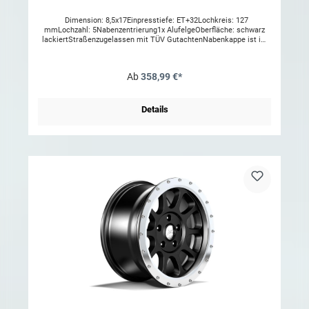
Dimension: 8,5x17Einpresstiefe: ET+32Lochkreis: 127
mmLochzahl: 5Nabenzentrierung1x AlufelgeOberfläche: schwarz
lackiertStraßenzugelassen mit TÜV GutachtenNabenkappe ist im
Lieferumfang dabeiRadmuttern und Ventile sind nicht im
Lieferumfang, diese finden Sie in unserem Shop.ACHTUNG: Es
werden Radmuttern mit Schlüsselweite 19mm benötigt, welche Sie
Ab
358,99 €*
bei uns im Shop unter folgenden Nummern finden 1403.25 oder
1403.75Aufgeführte Reifengrößen im
Gutachten:255/70R17255/75R17265/70R17275/65R17285/70R1731
5/70R1733x12,50R1735x12,50R17zul. Radlast 1000
Details
KgACHTUNG: Bei Fahrzeugen die werksseitig mit 18'' Felgen
ausgeliefert wurden muss ggf. beim TÜV eine Kopie der COC
Papiere vorgelegt werden in denen eine 17'' Variante eingetragen ist,
oder ggf. eine Herstellerbescheinigung das auf diesem Fahrzeug
17'' Felgen montiert werden können (z.B. für Winterräder,etc.).