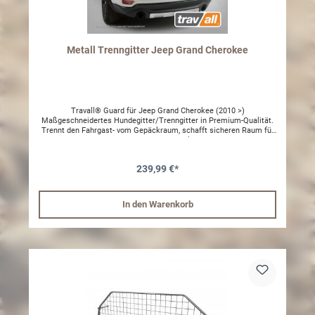
Metall Trenngitter Jeep Grand Cherokee
Travall® Guard für Jeep Grand Cherokee (2010 >)
Maßgeschneidertes Hundegitter/Trenngitter in Premium-Qualität.
Trennt den Fahrgast- vom Gepäckraum, schafft sicheren Raum für
Ihren mitreisenden Hund und schützt gleichzeitig Fahrer und
Passagiere wirksam vor ungesicherter Ladung. Innovatives,
fahrzeugspezifisches Design Keine Veränderungen an Ihrem
239,99 €*
Fahrzeug notwendig Einfach selbst zu montieren Einfach wieder
abzubauen Einzigartige kratzfeste Beschichtung Anschauliche
Schritt-für-Schritt-Anleitung Dieses Produkt passt in die folgenden
Fahrzeuge: Jeep Grand Cherokee SRT WK2 2011 - 2013 Jeep Grand
In den Warenkorb
Cherokee SRT WK2 2013 -> Jeep Grand Cherokee WK2 2010 - 2013
Jeep Grand Cherokee WK2 2013 -> Marke Travall Farbe
Dunkelgrau Material Stahl mit Nylon-Pulverbeschichtung Herkunft
Großbritannien Kompatibel mit Kofferraumabdeckung Ja Änderung
am Fahrzeug notwendig Nein Garantie Lebenslange Garantie [nur
bei Herstellungsfehler] Produkttyp Oberes Gitter Montagezeit 15
Minuten Travall ist der weltweit führende Hersteller von
modellspezifischen Hundegittern und Trenngittern mit einem
konkurrenzlosen Sortiment an maßgeschneiderten und nach
höchsten Standards gefertigten Produkten. Unsere
Hundeschutzgitter erhöhen die Sicherheit für Fahrer, Passagiere