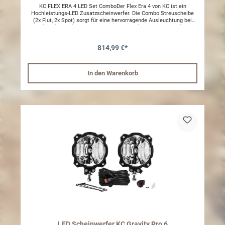
KC FLEX ERA 4 LED Set ComboDer Flex Era 4 von KC ist ein
Hochleistungs-LED Zusatzscheinwerfer. Die Combo Streuscheibe
(2x Flut, 2x Spot) sorgt für eine hervorragende Ausleuchtung bei
relativ kompaktem Design.Daten:- 7912 lm pro Scheinwefer-
Aluminium Gehäuse- 160 W- Ausleuchtung 324m- IP Rating : IP68-
Maße in Zoll: B: 5,0" H: 5,0" T: 3,27"- Licht Temperatur: 5000k- Lux
814,99 €*
1610 lx- 6.7 a Lieferumfang:2x KC FLEX ERA® 4 LED mit
Schutzkappen1x Kabelbaum mit wasserdichten Stecker, Relais und
SchalterOHNE E-Prüfzeichen, Zusatzbeleuchtung nach StVZO §52
In den Warenkorb
LED Scheinwerfer KC Gravity Pro 6