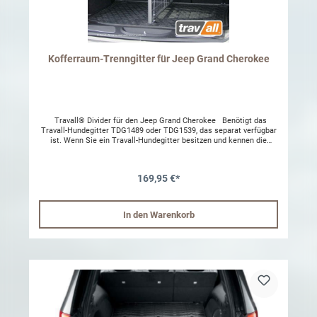
Kofferraum-Trenngitter für Jeep Grand Cherokee
Travall® Divider für den Jeep Grand Cherokee Benötigt das
Travall-Hundegitter TDG1489 oder TDG1539, das separat verfügbar
ist. Wenn Sie ein Travall-Hundegitter besitzen und kennen die
Artikelnummer nicht, können Sie diese unter dem Hauptrahmen
des Gitters finden. Machen Sie das Beste aus Ihrem verfügbaren
Platz im Gepäckraum! Dieses hochwertige Trenngitter ist von
169,95 €*
unseren Experten sorgfältig entwickelt und designt worden und
passt deshalb exakt in IHR Fahrzeug - der beste Weg, um für
Ordnung im Gepäckraum zu sorgen. Gepäckraum-Trenngitter NUR
in Verbindung mit dem entsprechenden Travall Hundegitter
In den Warenkorb
einsetzbar Das Trenngitter kann mittig, rechtsseitig oder linksseitig
befestigt werden Keine Veränderungen an Ihrem Fahrzeug
notwendig Einfach selbst zu montieren Schritt-für-Schritt
Einbauanleitung Einfach auszubauen, wenn nicht benötigt Dieses
Produkt passt in die folgenden Fahrzeuge: Jeep Grand Cherokee
SRT WK2 2011 - 2013 Jeep Grand Cherokee SRT WK2 2013 -> Jeep
Grand Cherokee WK2 2010 - 2013 Jeep Grand Cherokee WK2 2013 -
> Marke Travall Farbe Dunkelgrau Material Stahl mit Nylon-
Pulverbeschichtung Herkunft Großbritannien Kompatibel mit
Kofferraumabdeckung Nein Änderung am Fahrzeug notwendig Nein