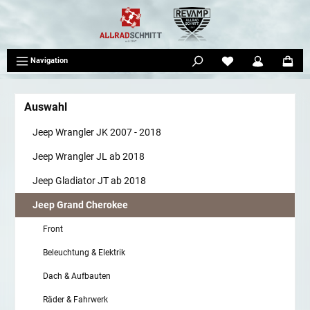
tinhalt springen
Navigation
Auswahl
Jeep Wrangler JK 2007 - 2018
Jeep Wrangler JL ab 2018
Jeep Gladiator JT ab 2018
Jeep Grand Cherokee
Front
Beleuchtung & Elektrik
Dach & Aufbauten
Räder & Fahrwerk