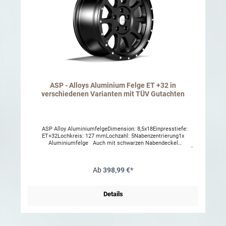
ASP - Alloys Aluminium Felge ET +32 in
verschiedenen Varianten mit TÜV Gutachten
ASP Alloy AluminiumfelgeDimension: 8,5x18Einpresstiefe:
ET+32Lochkreis: 127 mmLochzahl: 5Nabenzentrierung1x
Aluminiumfelge Auch mit schwarzen Nabendeckel
verfügbar!Oberfläche: Schwarz lackiertStraßenzugelassen mit TÜV
GutachtenNabenkappe ist im Lieferumfang dabeiRadmuttern und
Ventile sind nicht im Lieferumfang, diese finden Sie in unserem
Ab
398,99 €*
Shop.Aufgeführte Reifengrößen im Gutachten: Für Grand Cherokee
WJ/WG:255/55 R18255/60 R18265/55 R18265/60 R18285/50
R18Für Grand Cherokee WH/WK:255/55 R18255/60 R18265/55
R18265/60 R18285/50 R18Für Grand Cherokee WK2:255/60
Details
R18265/60 R18275/60 R18zul. Radlast 900kg