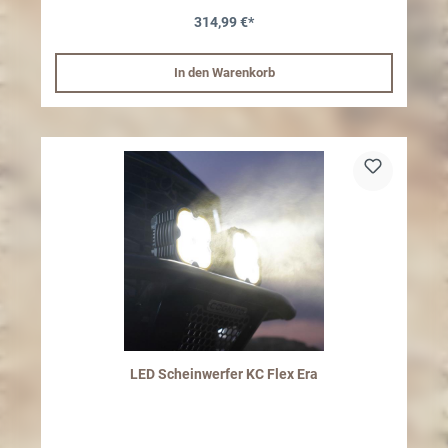
Maße in Zoll: B: 2,25" H: 2,45" T: 2,92"Lieferumfang:2x KC Flex
314,99 €*
Single LED1x Kabelbaum mit wasserdichten Stecker und
SchalterOHNE E-Prüfzeichen, Zusatzbeleuchtung nach StVZO §52
In den Warenkorb
LED Scheinwerfer KC Flex Era