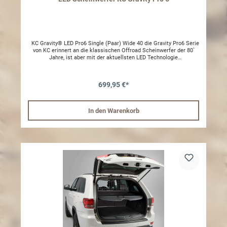
KC Gravity® LED Pro6 Single (Paar) Wide 40 die Gravity Pro6 Serie
von KC erinnert an die klassischen Offroad Scheinwerfer der 80`
Jahre, ist aber mit der aktuellsten LED Technologie
ausgestattet.Die Uniball Halterung am Montagefuß ermöglicht eine
perfekte Einstellung des Scheinwerfer und sorgt somit für eine
optimale Ausleuchtung.Daten:- 2300 lm pro Scheinwefer-
699,95 €*
Aluminium Gehäuse- 40 W- Ausleuchtung 395m- IP Rating : IP68-
Maße in Zoll: B: 6" H: 7" T: 3,125"- Licht Temperatur: 5000k- Lux
390- 1.63 aLieferumfang:2x KC Gravity® LED Pro6 mit
Schutzkappen1x Kabelbaum mit wasserdichten Stecker, Relais und
In den Warenkorb
SchalterOHNE E-Prüfzeichen, Zusatzbeleuchtung nach StVZO §52