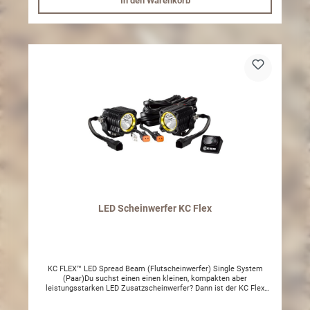
In den Warenkorb
LED Scheinwerfer KC Flex
KC FLEX™ LED Spread Beam (Flutscheinwerfer) Single System
(Paar)Du suchst einen einen kleinen, kompakten aber
leistungsstarken LED Zusatzscheinwerfer? Dann ist der KC Flex
Single genau die richtige Wahl.Daten:- 975 lm pro Scheinwefer-
Aluminium Gehäuse- 10 W- Ausleuchtung 261m- IP Rating : IP68-