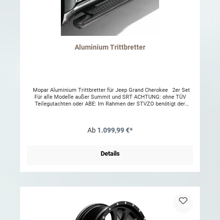
Aluminium Trittbretter
Mopar Aluminium Trittbretter für Jeep Grand Cherokee 2er Set
Für alle Modelle außer Summit und SRT ACHTUNG: ohne TÜV
Teilegutachten oder ABE: Im Rahmen der STVZO benötigt der
Artikel eine technische Abnahme und muss in die
Fahrzeugpapiere/Fahrzeugschein eingetragen werden. Bitte prüfen
Sie vor Kauf und Montage mit Ihrer Prüfstelle, ob eine Abnahme mit
Ab
1.099,99 €*
Eintragung möglich ist. Gerne helfen wir Ihnen bei Fragen weiter.
Um die Beständigkeit des Materials zu erhalten sollte das Produkt
regelmäßig gereinigt und mit einem wasserabweisenden Film (z.B.
Wachs) behandelt werden. Dementsprechend stellen ansonsten
Details
entstandene optische Mängel keinen Reklamationsgrund dar.