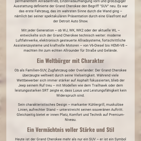
permanentem Allradantrieb, Einzelradaufhängung vorn und großzügiger
Ausstattung definierte der Grand Cherokee den Begriff "SUV" neu. Es war
das erste Fahrzeug, das im wahrsten Sinne durch die Wand ging –
nämlich bei seiner spektakulären Präsentation durch eine Glasfront auf
der Detroit Auto Show.
Mit jeder Generation – ob WJ, WK, WK2 oder der aktuelle WL –
entwickelte sich der Grand Cherokee technisch weiter: moderne
Luftfahrwerke, elektronisch gesteuerte Allradsysteme, fortschrittliche
Assistenzsysteme und kraftvolle Motoren – von V6-Diesel bis HEMI-V8 –
machten ihn zum echten Allrounder für Straße und Gelände.
Ein Weltbürger mit Charakter
Ob als Familien-SUV, Zugfahrzeug oder Overlander: Der Grand Cherokee
überzeugte weltweit durch seine Vielseitigkeit. Während viele
Wettbewerber sich immer stärker auf Asphalt fokussierten, blieb der
Jeep seinem Ruf treu – mit Modellen wie dem Trailhawk oder dem
leistungsstarken SRT zeigte er, dass Luxus und Leistungsfähigkeit kein
Widerspruch sind.
Sein charakteristisches Design – markanter Kühlergrill, muskulöse
Linien, aufrechter Stand – unterstreicht seinen souveränen Auftritt.
Gleichzeitig bietet er innen Platz, Komfort und Technik auf Premium-
Niveau.
Ein Vermächtnis voller Stärke und Stil
Heute ist der Grand Cherokee mehr als nur ein SUV – er ist ein Symbol