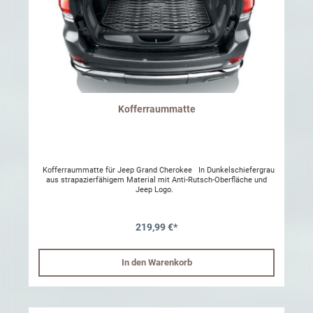
Garantie Lebenslange Garantie [nur bei Herstellungsfehler]
Produkttyp Trennwand Montagezeit 15 Minuten Warnung: Benötigt
das Travall-Hundegitter TDG1489 oder TDG1539, das separat
verfügbar ist. Wenn Sie ein Travall-Hundegitter besitzen und kennen
die Artikelnummer nicht, können Sie diese unter dem Hauptrahmen
des Gitters finden.
Kofferraummatte
Kofferraummatte für Jeep Grand Cherokee In Dunkelschiefergrau
aus strapazierfähigem Material mit Anti-Rutsch-Oberfläche und
Jeep Logo.
219,99 €*
In den Warenkorb