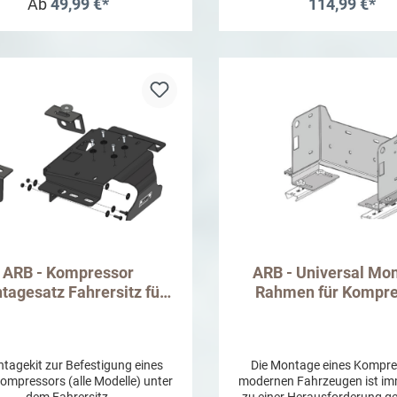
Einheit um den eingescha
Ab
49,99 €*
114,99 €*
Zustand zu kennzeichnen.
befindet sich ein Schalter
In den Warenkor
sowie je ein Schalter mit f
Design: - Zombie Lights - Roc
Sasquatch Lights - Off-Road
LED Light Bar
ARB - Kompressor
ARB - Universal Mo
tagesatz Fahrersitz für
Rahmen für Kompre
angler JK 2007 - 2018
agekit zur Befestigung eines
Die Montage eines Kompre
mpressors (alle Modelle) unter
modernen Fahrzeugen ist i
dem Fahrersitz.
zu einer Herausforderung g