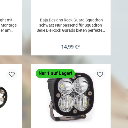
ght mit
Baja Designs Rock Guard Squadron
ur Montage
schwarz Nur passend für Squadron
der am
Serie Die Rock Gurads bieten perfekten
it überall
Schutz deiner Baja Designs LED
180° Optik
Scheinwerfer vor Schmutz, Staub und
: 208-
Steinen im coolen Lock!
14,99 €*
" x .95" x
mmi) für
b
In den Warenkorb
chträger)
,
tVZO §52
Nur 1 auf Lager!