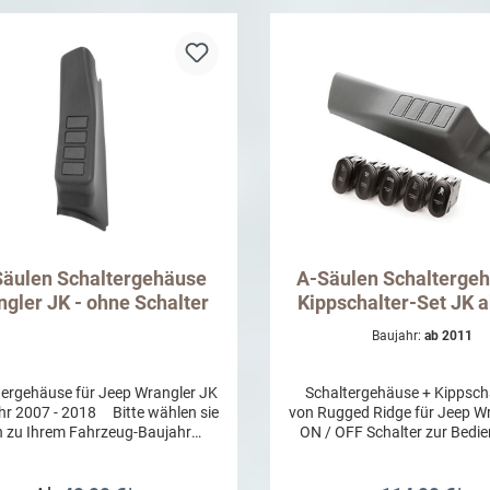
Säulen Schaltergehäuse
A-Säulen Schalterge
gler JK - ohne Schalter
Kippschalter-Set JK 
Baujahr:
ab 2011
ergehäuse für Jeep Wrangler JK
Schaltergehäuse + Kippscha
ahr 2007 - 2018 Bitte wählen sie
von Rugged Ridge für Jeep W
n zu Ihrem Fahrzeug-Baujahr
ON / OFF Schalter zur Bedi
passenden Artikel.
Ligthbars, Zusatzscheinwerf
Die Schalter verfügen über 