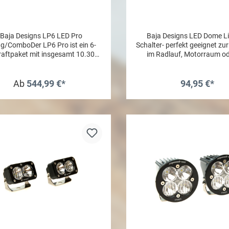
Schalter
Baja Designs LP6 LED Pro
Baja Designs LED Dome Li
ng/ComboDer LP6 Pro ist ein 6-
Schalter- perfekt geeignet z
Kraftpaket mit insgesamt 10.300
im Radlauf, Motorraum o
n und einem Projektionsradius
Dachträger.- Wasserdicht, som
on unglaublichen 200°. Der
am Fahrzeug einsatzfähig.- 
scheinwerfer verfügt über 6 LED
MADE IN THE USA- Lumen
Ab
544,99 €*
94,95 €*
t 8,600 Lumen nach vorne und 4
Watts/Amps: 5/.4- Maße: 2.38
 mit 1.700 Lumen seitlich. Mit
.42"- Inkl. Montagefuß (Gu
In den Warenkor
er patentierten IPT (Integrated
Rohre (Überrollbügel oder Da
eral Technology) Technik gehört
OHNE E-Prüfzeichen
der LP6 zu den Besten und
Zusatzbeleuchtung nach S
itigsten Zusatzscheinwerfer auf
arkt, auf den bereits unzählige
eams zählen bei Events, wie der
a 1000 oder dem King of the
ers. Damit der LP6 immer auf
em Niveau arbeiten kann, wurde
Scheinwerfer zusätzlich mit der
tentierten DDC Technologie
stattet. Hierbei handelt es sich
nungen vorne am Scheinwerfer,
 den Luftstrom auf die hinteren