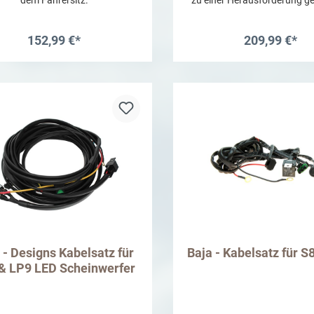
Die universelle Kompressorh
ermöglicht die Installation e
, CKMA und CKSA Kompresso
152,99 €*
209,99 €*
zusätzliche
Universalhalterungermöglicht
In den Warenkorb
In den Warenkor
Montage des 4l ARB Luft
 - Designs Kabelsatz für
Baja - Kabelsatz für S
& LP9 LED Scheinwerfer