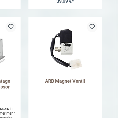
lteten
39,99 €*
 Im Set
gehäuse
b
In den Warenkorb
olgendem
k Lights -
 Lights -
ntage
ARB Magnet Ventil
ssor
ssors in
mmer mehr
eworden.