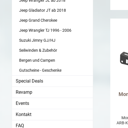
Jeep Wrangler JL ab 2018
Jeep Gladiator JT ab 2018
Jeep Grand Cherokee
Jeep Wrangler TJ 1996 - 2006
Suzuki Jimny GJ/HJ
Seilwinden & Zubehör
Bergen und Campen
Gutscheine - Geschenke
Special Deals
Revamp
Mon
Wr
Events
Kontakt
Mont
ARB-Ko
FAQ