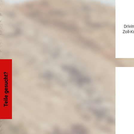
Drivi
Zoll-
Lume
v
Zusatz
´s mi
LED´s
dies
Periph
Teile gesucht?
vielse
dem M
Rennt
Baj
Hamm
höchst
der 
pa
ausge
um Öff
welche