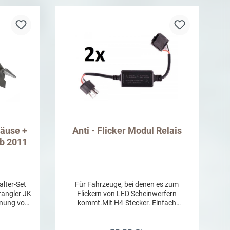
häuse +
Anti - Flicker Modul Relais
ab 2011
lter-Set
Für Fahrzeuge, bei denen es zum
rangler JK
Flickern von LED Scheinwerfern
enung von
kommt.Mit H4-Stecker. Einfach
ern u.v.m.
zwischen Scheinwerfer und
eine LED-
Fahrzeugelektrik setzen.