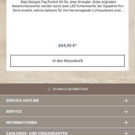
Baja Designs Fog Pocket Kit für Jeep Wrangler JKdie originalen
Nebelscheinwerfer werden durch zwei LED Scheinwerfer der Squadron Pro
Serie ersetzt, welche bekannt für ihre hervorragende Lichtausbeute sind.
Einfache Montage, dank passender Halterungen und fahrzeugspezifischer
Kabelbaum.Nicht passend bei 10th Anniversary Stoßstange MADE IN THE
USA- Lumen: 4,900 Lumen / 4 LED´s / 2x- Watt / Amp: 40W / 3,33A- Maße:
3.07" x 2.77" x 3.07"- Scheibe: hartbeschichtet Polycarbonat- Gehäuse: Hart
eloxiert & pulverbeschichtet Aluminiumguss- Lampenring: Aluminium
gefräst- Edelstahl Montagefuß- Exceeds MIL-STD810G (Mil-Spec Testing)-
Eingebauter Überspannungsschutz- IP69K (Waterproof up to 9ft & Pressure
Washable)- IK10 Compliant (Mechanical Impact Testing) Driving/Combo
654,95 €*
(Eigenschaft):Spot 9° und Driving 42° kombiniert in einem Scheinwerfer,
somit perfekt geeignet für kurze und weite DistanzenBaja Designs
Features:uService® – Replaceable Lenses And OpticsClearView® – All The
In den Warenkorb
Light, Right Where You Need It.MoistureBlock™ – Waterproof, Rain Proof,
SubmersibleCopperDrive® – Only LED Driven At 100%5000K Daylight – Less
Driver Fatigue, Natural Color Ohne E-Prüfzeichen
SCHNELLE BEARBEITUNG
SERVICE-HOTLINE
SERVICE
INFORMATIONEN
ZAHLUNGS- UND VERSANDARTEN