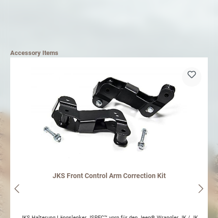
Accessory Items
JKS Front Control Arm Correction Kit
JKS Halterung Längslenker JSPEC™ vorn für den Jeep® Wrangler JK / JK