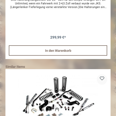
Unlimited, wenn ein Fahrwerk mit 2-4,5 Zoll verbaut wurde von JKS.
(Längerlenker-Tieferlegung vorne verstärkte Version.)Die Halterungen sind
aus massivem Stahl hergestellt und verstärken die Aufnahme der
Längslenker am Rahmen. Dazu werden die Aufnahmepunkte der
Längslenker so abgesenkt, dass wieder ein möglichst idealer Winkel der
Längslenker zur Achse entsteht, so dass das Zusammenspiel wieder
funtioniert.
299,99 €*
In den Warenkorb
Similar Items