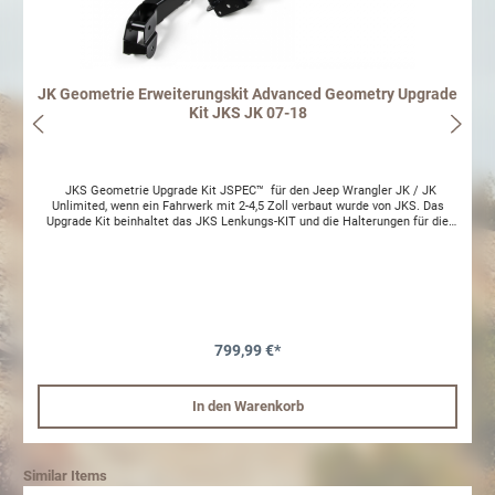
JK Geometrie Erweiterungskit Advanced Geometry Upgrade
Kit JKS JK 07-18
JKS Geometrie Upgrade Kit JSPEC™ für den Jeep Wrangler JK / JK
Unlimited, wenn ein Fahrwerk mit 2-4,5 Zoll verbaut wurde von JKS. Das
Upgrade Kit beinhaltet das JKS Lenkungs-KIT und die Halterungen für die
vorderen Längslenker sowie die benötigten Erweiterung für die vorderen
Achsanschläge. Das Lenkungs-KIT versetzt das Lenkgestänge und
korrigiert damit den Winkel des Lenkgestänges, wenn ein Fahrwerk von
mehr als 2 Zoll Höhe verbaut wird und gleichzeitig das direkte Lenkgefühl
gegenüber der originalen Lenkung verbessert werden soll. Das Lenkungs-KIT
ersetzt einen Teil der originalen Konstruktion und nutzt den
Spurstangenkopf weiter. Dieser Umbau beinhaltet konische Bohrarbeiten
und den Einbau eines Präzisions-Kugelgelenkes. Hierdurch wird eine
799,99 €*
Pressung erreicht, die jegliches Spiel oder ein Lösen verhindert. Eine
Rückrüstung ist jederzeit möglich, so dass auch wieder ein Fahrwerk in
originaler Höhe verbaut werden kann. Beinhaltet ist der voerdere Teil der
In den Warenkorb
Spurstange, so dass der Lenkwinkel ideal eingestellt werden kann und auch
die mechanische Verbindung gegenüber der originalen Auslegung verstärkt
wird. Ebenfalls ist der dafür notwendige Stufenbohrer mit im Lieferumfang.
Die Halterungen Längslenker sind aus massivem Stahl hergestellt und
verstärken die Aufnahme der Längslenker am Rahmen. Dazu werden die
Similar Items
Aufnahmepunkte der Längslenker so abgesenkt, dass wieder ein möglichst