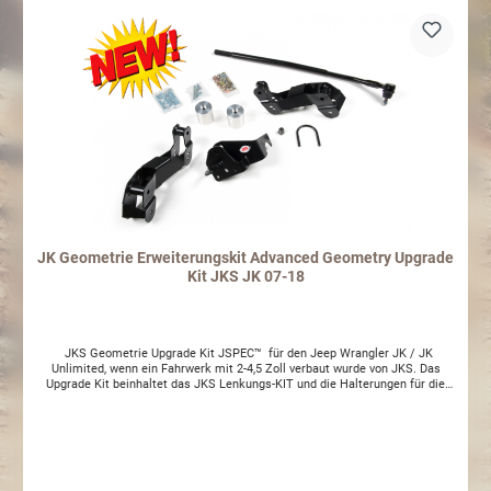
idealer Winkel der Längslenker zur Achse entsteht, so dass das
Zusammenspiel wieder funtioniert
JK Geometrie Erweiterungskit Advanced Geometry Upgrade
Kit JKS JK 07-18
JKS Geometrie Upgrade Kit JSPEC™ für den Jeep Wrangler JK / JK
Unlimited, wenn ein Fahrwerk mit 2-4,5 Zoll verbaut wurde von JKS. Das
Upgrade Kit beinhaltet das JKS Lenkungs-KIT und die Halterungen für die
vorderen Längslenker sowie die benötigten Erweiterung für die vorderen
Achsanschläge. Das Lenkungs-KIT versetzt das Lenkgestänge und
korrigiert damit den Winkel des Lenkgestänges, wenn ein Fahrwerk von
mehr als 2 Zoll Höhe verbaut wird und gleichzeitig das direkte Lenkgefühl
gegenüber der originalen Lenkung verbessert werden soll. Das Lenkungs-KIT
ersetzt einen Teil der originalen Konstruktion und nutzt den