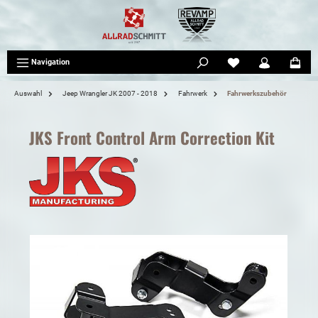
tinhalt springen
Navigation
Auswahl
Jeep Wrangler JK 2007 - 2018
Fahrwerk
Fahrwerkszubehör
JKS Front Control Arm Correction Kit