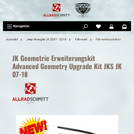
tinhalt springen
Navigation
Auswahl
Jeep Wrangler JK 2007 - 2018
Fahrwerk
Fahrwerkszubehör
JK Geometrie Erweiterungskit
Advanced Geometry Upgrade Kit JKS JK
07-18