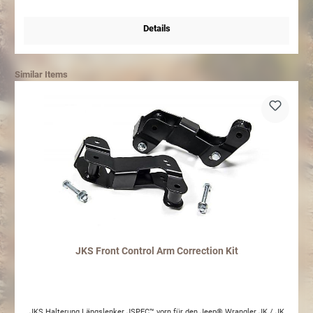
Details
Similar Items
JKS Front Control Arm Correction Kit
JKS Halterung Längslenker JSPEC™ vorn für den Jeep® Wrangler JK / JK