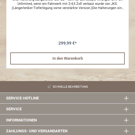
Unlimited, wenn ein Fahrwerk mit 2-4,5 Zoll verbaut wurde von JKS.
(Längerlenker-Tieferlegung vorne verstärkte Version.)Die Halterungen sind
aus massivem Stahl hergestellt und verstärken die Aufnahme der
Längslenker am Rahmen. Dazu werden die Aufnahmepunkte der
Längslenker so abgesenkt, dass wieder ein möglichst idealer Winkel der
Längslenker zur Achse entsteht, so dass das Zusammenspiel wieder
funtioniert.
299,99 €*
In den Warenkorb
SCHNELLE BEARBEITUNG
SERVICE-HOTLINE
SERVICE
INFORMATIONEN
ZAHLUNGS- UND VERSANDARTEN