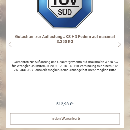
Gutachten zur Auflastung JKS HD Federn auf maximal
3.350 KG
Gutachten zur Auflastung des Gesamtgewichts auf maximalen 3.350 KG
für Wrangler Unlimited JK 2007 - 2018. Nur in Verbindung mit einem 3.5"
Zoll JKU JKS Fahrwerk möglich.Keine Anhängelast mehr möglich Bitte
senden Sie uns nach Bestellung Ihren KFZ Schein per Email an:
support@allrad-schmitt.com Achtung: Es ist gesetzlich vorgeschrieben das
Typenschild zu ändern.Achtung: bei Fahrzeuauflastung verringert sich die
Anhängelast entpsrechend im Fgz.Schein.
512,93 €*
In den Warenkorb