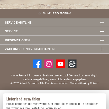
SCHNELLE BEARBEITUNG
SERVICE-HOTLINE
SERVICE
INFORMATIONEN
ZAHLUNGS- UND VERSANDARTEN
* Alle Preise inkl. gesetzl. Mehrwertsteuer zzgl. Versandkosten und ggf.
Nachnahmegebühren, wenn nicht anders angegeben.
© 2026 Allrad Schmitt - Alle Rechte vorbehalten.
Made with
❤️
by Cutvert
Diese Website verwendet Cookies, um eine bestmögliche Erfahrung bieten zu können.
Lieferland auswählen
Mehr Informationen ...
Preise enthalten die Mehrwertsteuer Ihres Lieferlandes. Bitte bestätigen
Nur technisch notwendige
Konfigurieren
Sie, wohin wir Ihre Bestellung liefern sollen.