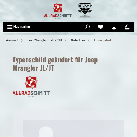
tinhalt springen
Navigation
Auswahl
Jeep Wrangler JL ab 2018
Gutachten
Anhängelast
Typenschild geändert für Jeep
Wrangler JL/JT