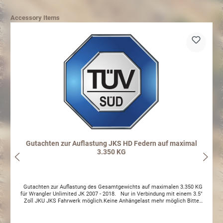
Accessory Items
Gutachten zur Auflastung JKS HD Federn auf maximal
3.350 KG
Gutachten zur Auflastung des Gesamtgewichts auf maximalen 3.350 KG
für Wrangler Unlimited JK 2007 - 2018. Nur in Verbindung mit einem 3.5"
Zoll JKU JKS Fahrwerk möglich.Keine Anhängelast mehr möglich Bitte
senden Sie uns nach Bestellung Ihren KFZ Schein per Email an:
support@allrad-schmitt.com Achtung: Es ist gesetzlich vorgeschrieben das
Typenschild zu ändern.Achtung: bei Fahrzeuauflastung verringert sich die