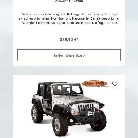
Auswahl:
1" - 25mm
Verbreiterungen für originale Kotflügel Verbreiterung. Montage
zwischen originalem Kotflügel und Karosserie. Behält den original
Wrangler Look bei. Man spart sich teure neue Kotflügel um die
Reifen abzudecken. Features: Set für alle vier Kotflügel Bei Bedarf
kann man diese lackieren Funktioniert teilweise auch bei Zubehör
Kotflügeln Aus Schaumstoff EVA100 Benötigt wird M8
329,95 €*
Nietwerkzeug.
In den Warenkorb