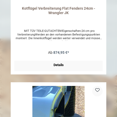
Kotflügel Verbreiterung Flat Fenders 24cm -
Wrangler JK
MIT TÜV TEILE-GUTACHTEN!Eigenschaften:24 cm pro
VerbreiterungWerden an den vorhandenen Befestigungspunkten
montiert .Die Innenkotflügel werden weiter verwendet und müssen
bearbeitet werden.Inkl. DOT Blinkleuchten vorn.Extrem
strapazierfähiges Material.strukturierter Look.
Ab
874,95 €*
Details