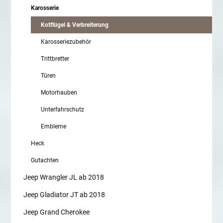
Karosserie
Kotflügel & Verbreiterung
Karosseriezubehör
Trittbretter
Türen
Motorhauben
Unterfahrschutz
Embleme
Heck
Gutachten
Jeep Wrangler JL ab 2018
Jeep Gladiator JT ab 2018
Jeep Grand Cherokee