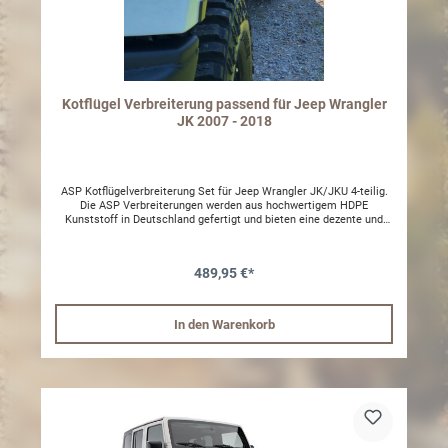
Kotflügel Verbreiterung passend für Jeep Wrangler
JK 2007 - 2018
ASP Kotflügelverbreiterung Set für Jeep Wrangler JK/JKU 4-teilig.
Die ASP Verbreiterungen werden aus hochwertigem HDPE
Kunststoff in Deutschland gefertigt und bieten eine dezente und
formschöne Radabdeckung + 2,5cm. Die Montage erfolgt über die
originalen Kunststoffnieten, es sind keine weiteren Modifikationen
notwendig. - 4-teilig inkl. Anbaumaterial - MADE in Germany - inkl.
489,95 €*
TÜV Teilegutachten
In den Warenkorb