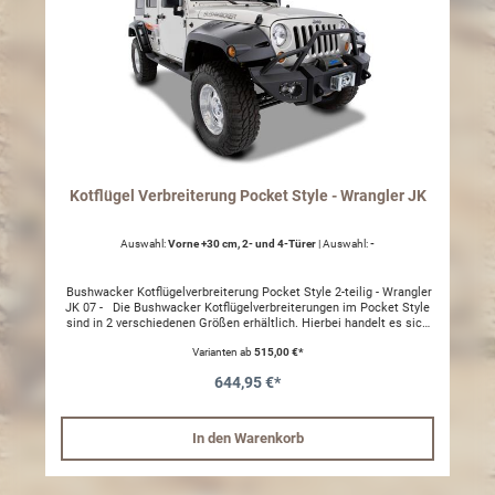
Kotflügel Verbreiterung Pocket Style - Wrangler JK
Auswahl:
Vorne +30 cm, 2- und 4-Türer
| Auswahl:
-
Bushwacker Kotflügelverbreiterung Pocket Style 2-teilig - Wrangler
JK 07 - Die Bushwacker Kotflügelverbreiterungen im Pocket Style
sind in 2 verschiedenen Größen erhältlich. Hierbei handelt es sich
um die größere Variante mit einer Größe von 30cm (vorn) bzw
Varianten ab
515,00 €*
17cm (hinten). Die Verbreiterungen werden an den vorhandenen
Befestigungspunkten montiert, somit sind keine Modifikationen der
644,95 €*
Karosserie notwendig. Die Innenkotflügel werden weiterhin
verwendet und müssen bearbeitet werden. Eigenschaften: -
hinten: 17 cm pro Verbreiterung (6,75") - vorne: 30 cm pro
Verbreiterung (11,75") - Matt schwarz / lakierfähig. - 100 % UV-
In den Warenkorb
Beständig - Extrem strapazierfähiges Material. - strukturierter Look.
2 teiliges Set für hinten oder vorne, für den 2 und 4 Türer Bitte
wählen Sie das gewünschte Modell passend zu Ihrem Fahrzeug.