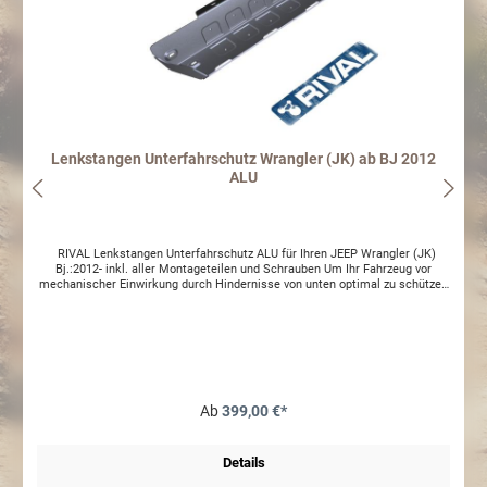
Lenkstangen Unterfahrschutz Wrangler (JK) ab BJ 2012
ALU
RIVAL Lenkstangen Unterfahrschutz ALU für Ihren JEEP Wrangler (JK)
Bj.:2012- inkl. aller Montageteilen und Schrauben Um Ihr Fahrzeug vor
mechanischer Einwirkung durch Hindernisse von unten optimal zu schützen
empfehlen wir, einen Unterfahrschutz von RIVAL zu verbauen. Die RIVAL
Unterfahrschutzsysteme zeichnen sich durch eine gute Passgenauigkeit
und einfache Montage aus. Die Platten sind aus 6mm Aluminium
tiefgezogen, was maßgeblich zur Stabilität beiträgt. Der Unterfahrschutz
verfügt über Vertiefungen, um die Befestigungsschrauben optimal gegen
Einwirkungen von außen zu schützen. Eine Begutachtung nach §19 StVO ist
nicht erforderlich. Haben Sie Fragen zu diesem Produkt oder wünschen
Sie eine individuelle Beratung? Unsere Servicemitarbeiter freuen sich über
Ab
399,00 €*
Ihren Anruf oder Ihre Mail!
Details