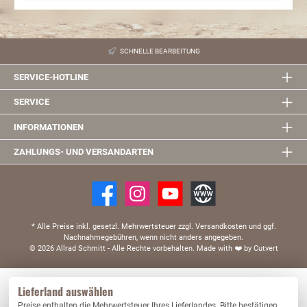
SCHNELLE BEARBEITUNG
SERVICE-HOTLINE
SERVICE
INFORMATIONEN
ZAHLUNGS- UND VERSANDARTEN
* Alle Preise inkl. gesetzl. Mehrwertsteuer zzgl. Versandkosten und ggf.
Nachnahmegebühren, wenn nicht anders angegeben.
© 2026 Allrad Schmitt - Alle Rechte vorbehalten.
Made with
❤️
by Cutvert
Diese Website verwendet Cookies, um eine bestmögliche Erfahrung bieten zu können.
Lieferland auswählen
Mehr Informationen ...
Preise enthalten die Mehrwertsteuer Ihres Lieferlandes. Bitte bestätigen