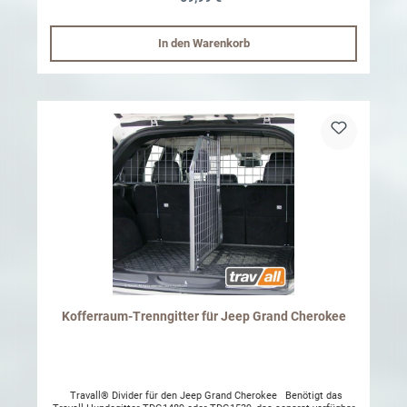
In den Warenkorb
Kofferraum-Trenngitter für Jeep Grand Cherokee
Travall® Divider für den Jeep Grand Cherokee Benötigt das