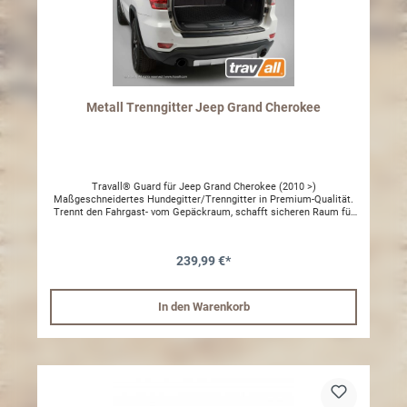
Metall Trenngitter Jeep Grand Cherokee
Travall® Guard für Jeep Grand Cherokee (2010 >)
Maßgeschneidertes Hundegitter/Trenngitter in Premium-Qualität.
Trennt den Fahrgast- vom Gepäckraum, schafft sicheren Raum für
Ihren mitreisenden Hund und schützt gleichzeitig Fahrer und
Passagiere wirksam vor ungesicherter Ladung. Innovatives,
fahrzeugspezifisches Design Keine Veränderungen an Ihrem
239,99 €*
Fahrzeug notwendig Einfach selbst zu montieren Einfach wieder
abzubauen Einzigartige kratzfeste Beschichtung Anschauliche
Schritt-für-Schritt-Anleitung Dieses Produkt passt in die folgenden
Fahrzeuge: Jeep Grand Cherokee SRT WK2 2011 - 2013 Jeep Grand
In den Warenkorb
Cherokee SRT WK2 2013 -> Jeep Grand Cherokee WK2 2010 - 2013
Jeep Grand Cherokee WK2 2013 -> Marke Travall Farbe
Dunkelgrau Material Stahl mit Nylon-Pulverbeschichtung Herkunft
Großbritannien Kompatibel mit Kofferraumabdeckung Ja Änderung
am Fahrzeug notwendig Nein Garantie Lebenslange Garantie [nur
bei Herstellungsfehler] Produkttyp Oberes Gitter Montagezeit 15
Minuten Travall ist der weltweit führende Hersteller von
modellspezifischen Hundegittern und Trenngittern mit einem