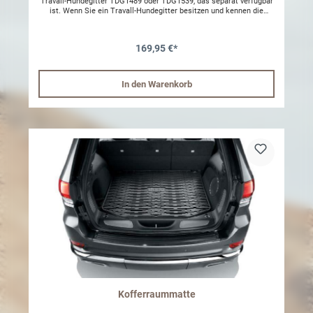
Travall-Hundegitter TDG1489 oder TDG1539, das separat verfügbar
ist. Wenn Sie ein Travall-Hundegitter besitzen und kennen die
Artikelnummer nicht, können Sie diese unter dem Hauptrahmen
des Gitters finden. Machen Sie das Beste aus Ihrem verfügbaren
Platz im Gepäckraum! Dieses hochwertige Trenngitter ist von
169,95 €*
unseren Experten sorgfältig entwickelt und designt worden und
passt deshalb exakt in IHR Fahrzeug - der beste Weg, um für
Ordnung im Gepäckraum zu sorgen. Gepäckraum-Trenngitter NUR
in Verbindung mit dem entsprechenden Travall Hundegitter
In den Warenkorb
einsetzbar Das Trenngitter kann mittig, rechtsseitig oder linksseitig
befestigt werden Keine Veränderungen an Ihrem Fahrzeug
notwendig Einfach selbst zu montieren Schritt-für-Schritt
Einbauanleitung Einfach auszubauen, wenn nicht benötigt Dieses
Produkt passt in die folgenden Fahrzeuge: Jeep Grand Cherokee
SRT WK2 2011 - 2013 Jeep Grand Cherokee SRT WK2 2013 -> Jeep
Grand Cherokee WK2 2010 - 2013 Jeep Grand Cherokee WK2 2013 -
> Marke Travall Farbe Dunkelgrau Material Stahl mit Nylon-
Pulverbeschichtung Herkunft Großbritannien Kompatibel mit
Kofferraumabdeckung Nein Änderung am Fahrzeug notwendig Nein
Garantie Lebenslange Garantie [nur bei Herstellungsfehler]
Produkttyp Trennwand Montagezeit 15 Minuten Warnung: Benötigt
das Travall-Hundegitter TDG1489 oder TDG1539, das separat
verfügbar ist. Wenn Sie ein Travall-Hundegitter besitzen und kennen
die Artikelnummer nicht, können Sie diese unter dem Hauptrahmen
des Gitters finden.
Kofferraummatte