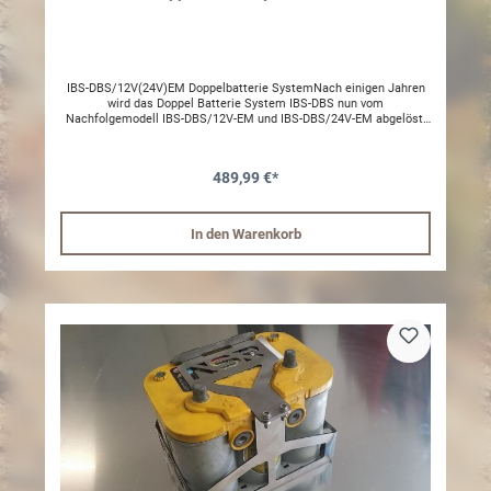
IBS-DBS/12V(24V)EM Doppelbatterie SystemNach einigen Jahren
wird das Doppel Batterie System IBS-DBS nun vom
Nachfolgemodell IBS-DBS/12V-EM und IBS-DBS/24V-EM abgelöst.
Das System ist mit der neuen Doppelspeisetechnologie
ausgerüstet (eine Batterie kann ausgewechselt werden und das
System läuft ab der zweiten Batterie weiter. Des Weiteren wird ein
489,99 €*
Überladealarm ausgelöst, wenn die Ladung längere Zeit über 15V
liegt. Weiter sind die neuen Systeme mit der
Anhängerbatterieerkennung ausgerüstet; wenn die
Zusatzbatterie/Anhängerbatterie abgehängt wird schaltet das
In den Warenkorb
Batteriesystem auf Einzelbatterie (Starterbatteriesystem) um. Das
neue System erfüllt die Fahrzeugzulassung nach ECE 10R E24 und
kann neben dem Zubhörbereich auch direkt in die
Fahrzeugausrüstung als Erstausrüstung geliefert werden. Diese
Produkte werden nach ISO-Standard 9001 und mit ICP4-Printplatten
(Militär und Raumfahrt) für höchsten Qualitätsstandard
gefertigt.Ein Batteriemonitor, neu mit E24 Automotiv Zulassung,
wird im Fahrzeug montiert und gibt Informationen über
Batteriezustand beider Batterien und Ladung des Alternators oder
einer montierten Solaranlage. Das Installationskit mit 4.5m Kabel
errmöglicht den leichten Einbau. Viele Funktionen, wie der 30 und
120 Min Link, Tiefentlade- und Linkfehleralarm, LED-Dimmung, Link-
Deaktivierung und Anhängerbatterie Erkennung, sind verfügbar.
Wichtige Marktinformationen:In einigen Märkten werden Fahrzeuge
mit intelligenten Lichtmaschinen mit neuen Funktionen geliefert.
Bei einigen Marken kann diese Funktion im Steuergerät deaktiviert
werden. Eine andere Möglichkeit ist die Spannung an der