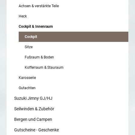
Achsen & verstärkte Teile
Heck
Cockpit & Innenraum
Cockpit
Sitze
Fußraum & Boden
Kofferraum & Stauraum
Karosserie
Gutachten
Suzuki Jimny GJ/HJ
Seilwinden & Zubehör
Bergen und Campen
Gutscheine - Geschenke