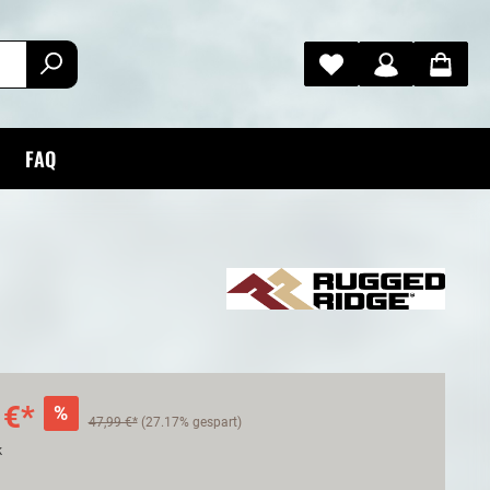
FAQ
 €*
%
47,99 €*
(27.17% gespart)
k