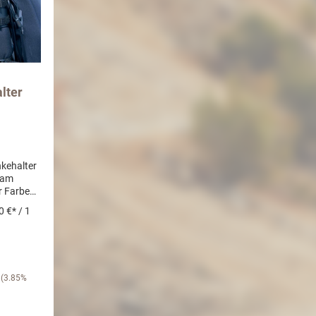
lter
kehalter
 am
r Farbe
0 €* / 1
(3.85%