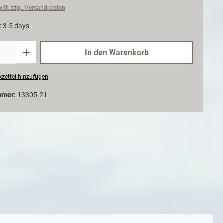
MwSt. zzgl. Versandkosten
: 3-5 days
Anzahl
In den Warenkorb
zettel hinzufügen
mmer:
13305.21