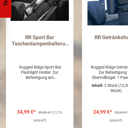
RR Sport Bar
RR Getränkeha
Taschenlampenhalterun
g
Rugged Ridge Sport Bar
Rugged Ridge Geträn
Flashlight Holder Zur
Zur Befestigung
Befestigung am
Überrollbügel. 1 Paa
ÜberrollbügelFarbe:
Schwarz
Inhalt:
2 Stück
(12,5
SchwarzTaschenlampe nicht mit
Stück)
inbegriffen
34,99 €*
24,99 €*
39,99 €*
(12.5%
25,99 €*
gespart)
gespart)