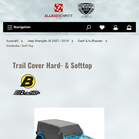
tinhalt springen
Navigation
Auswahl
Jeep Wrangler JK 2007 - 2018
Dach & Aufbauten
Verdecke / Soft Top
Trail Cover Hard- & Softtop