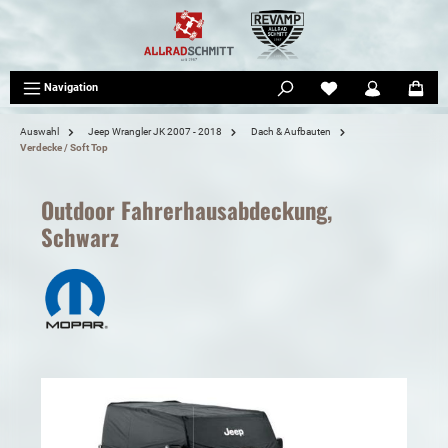
tinhalt springen
Navigation
Auswahl
Jeep Wrangler JK 2007 - 2018
Dach & Aufbauten
Verdecke / Soft Top
Outdoor Fahrerhausabdeckung,
Schwarz