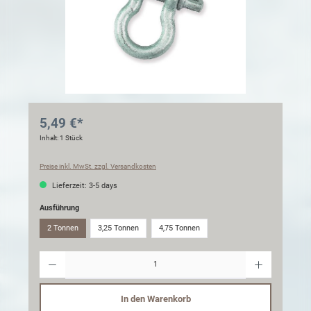
5,49 €*
Inhalt:
1 Stück
Preise inkl. MwSt. zzgl. Versandkosten
Lieferzeit: 3-5 days
Ausführung
2 Tonnen
3,25 Tonnen
4,75 Tonnen
Anzahl
In den Warenkorb