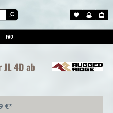
FAQ
r JL 4D ab
9 €*