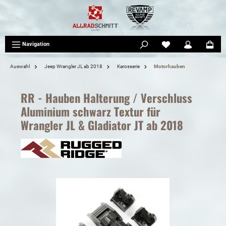
tinhalt springen
Navigation
Auswahl
Jeep Wrangler JL ab 2018
Karosserie
Motorhauben
RR - Hauben Halterung / Verschluss
Aluminium schwarz Textur für
Wrangler JL & Gladiator JT ab 2018