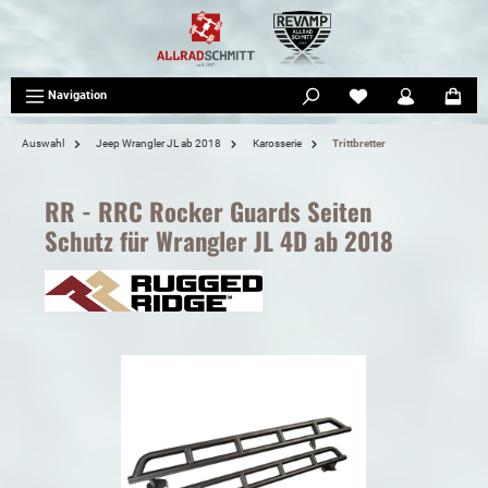
tinhalt springen
Navigation
Auswahl
Jeep Wrangler JL ab 2018
Karosserie
Trittbretter
RR - RRC Rocker Guards Seiten
Schutz für Wrangler JL 4D ab 2018