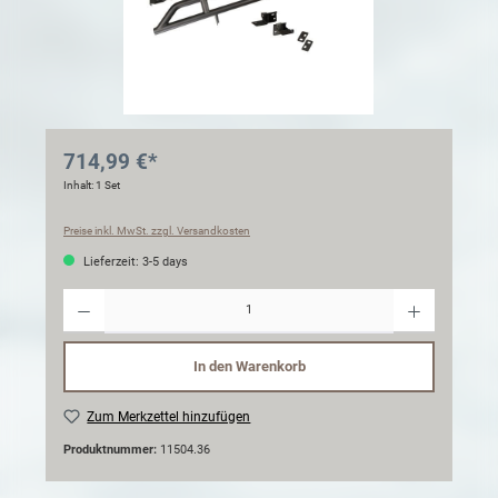
714,99 €*
Inhalt:
1 Set
Preise inkl. MwSt. zzgl. Versandkosten
Lieferzeit: 3-5 days
Anzahl
In den Warenkorb
Zum Merkzettel hinzufügen
Produktnummer:
11504.36