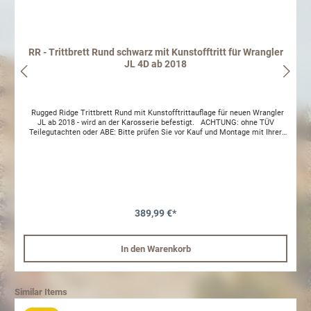
RR - Trittbrett Rund schwarz mit Kunstofftritt für Wrangler
JL 4D ab 2018
Rugged Ridge Trittbrett Rund mit Kunstofftrittauflage für neuen Wrangler
JL ab 2018 - wird an der Karosserie befestigt. ACHTUNG: ohne TÜV
Teilegutachten oder ABE: Bitte prüfen Sie vor Kauf und Montage mit Ihrer
Prüfstelle, ob eine Abnahme mit Eintragung möglich ist. Gerne helfen wir
Ihnen bei Fragen weiter. Um die Beständigkeit des Materials zu erhalten
sollte das Produkt regelmäßig gereinigt und mit einem wasserabweisenden
Film (z.B. Wachs) behandelt werden. Dementsprechend stellen ansonsten
entstandene optische Mängel keinen Reklamationsgrund dar.
389,99 €*
In den Warenkorb
Similar Items