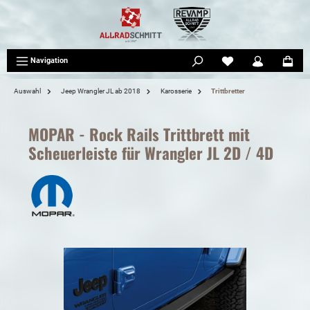
tinhalt springen
Navigation
Auswahl
Jeep Wrangler JL ab 2018
Karosserie
Trittbretter
MOPAR - Rock Rails Trittbrett mit
Scheuerleiste für Wrangler JL 2D / 4D