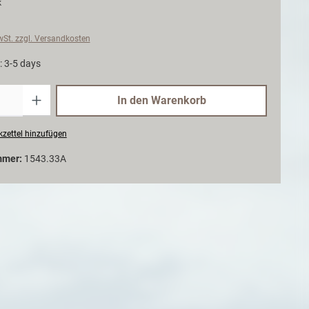
k
MwSt. zzgl. Versandkosten
: 3-5 days
Anzahl
In den Warenkorb
zettel hinzufügen
mmer:
1543.33A