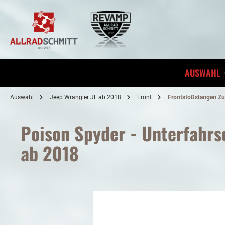
inhalt springen
AUSWAHL
Auswahl
Jeep Wrangler JL ab 2018
Front
Frontstoßstangen Z
Poison Spyder - Unterfahrs
ab 2018