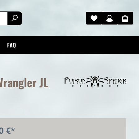
FAQ
Wrangler JL
0 €*