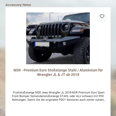
Accessory Items
NSR - Premium Euro Stoßstange Stahl / Aluminium für
Wrangler JL & JT ab 2018
Frontstoßstange NSR Jeep Wrangler JL 2018-NSR Premium Euro Sport
Front Bumper Seilwindenstoßstange STAHL oder ALU schwarz mit PDC
Bohrungen. Damit Sie die originalen PDC* Sensoren auch weiter nutzen
können, haben wir unsere Stoßstangen bereits vorbereitet. 6 Bohrungen für
die einfache Montage der Sensoren (keine neuen Sensoren im Lieferumfang
enthalten). Hochwertige Verarbeitung; Deutsche Herstellung - super Qualität
und Design Material: Stahl mit spezieller Zinkgrundbeschichtung bzw Alu