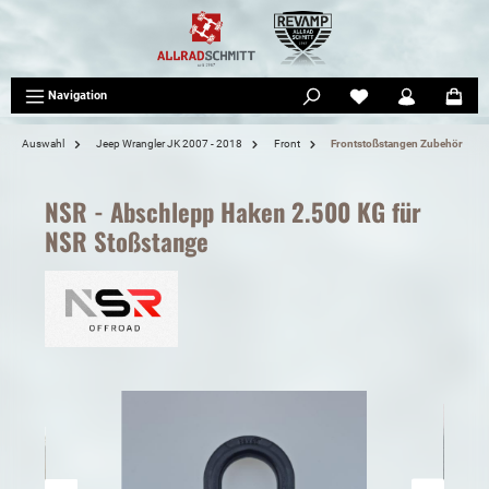
tinhalt springen
Navigation
Auswahl
Jeep Wrangler JK 2007 - 2018
Front
Frontstoßstangen Zubehör
NSR - Abschlepp Haken 2.500 KG für
NSR Stoßstange