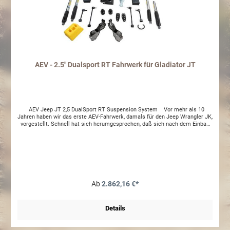
AEV - 2.5" Dualsport RT Fahrwerk für Gladiator JT
AEV Jeep JT 2,5 DualSport RT Suspension System Vor mehr als 10
Jahren haben wir das erste AEV-Fahrwerk, damals für den Jeep Wrangler JK,
vorgestellt. Schnell hat sich herumgesprochen, daß sich nach dem Einbau
das Fahrverhalten deutlich verbessert, ganz im Gegensatz zu den
Fahrwerken diverser Mitbewerber. Jetzt führen wir die Tradition fort und
stellen heute das Brandneue Höherlegungsfahrwerk für den Jeep Gladiator
JT vor. Mit dem 2,5" Fahrwerk wird dein Gladiator JT um ca. 65 mm höher.
Zudem wird wie schon beim Jeep JK die gesamte Charakteristik des
Serienfahrwerks deutlich verbessert. Maximal mögliche Reifengröße: 37"
Zoll Im Lieferumfang enthalten: Progressive, frequenzabgestimmte
Stahlfedern Stoßdämpfer Bilstein RT 5100 Bracket zur
Ab
2.862,16 €*
Panhardstabversetzung hinten Koppelstangen vorn und hinten
Achsanschläge Geometriekorrektur vorn Unterstellbock für Wagenheber
Deutschsprachige Montageanleitung mit TÜV Teilegutachten
Details