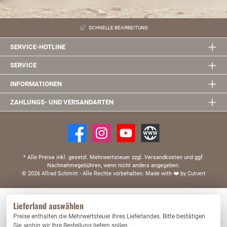
SCHNELLE BEARBEITUNG
SERVICE-HOTLINE
SERVICE
INFORMATIONEN
ZAHLUNGS- UND VERSANDARTEN
* Alle Preise inkl. gesetzl. Mehrwertsteuer zzgl. Versandkosten und ggf.
Nachnahmegebühren, wenn nicht anders angegeben.
© 2026 Allrad Schmitt - Alle Rechte vorbehalten.
Made with
❤️
by Cutvert
Diese Website verwendet Cookies, um eine bestmögliche Erfahrung bieten zu können.
Lieferland auswählen
Mehr Informationen ...
Preise enthalten die Mehrwertsteuer Ihres Lieferlandes. Bitte bestätigen
Nur technisch notwendige
Konfigurieren
Sie, wohin wir Ihre Bestellung liefern sollen.