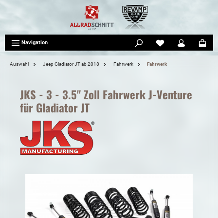
tinhalt springen
Navigation
Auswahl
Jeep Gladiator JT ab 2018
Fahrwerk
Fahrwerk
JKS - 3 - 3.5" Zoll Fahrwerk J-Venture
für Gladiator JT