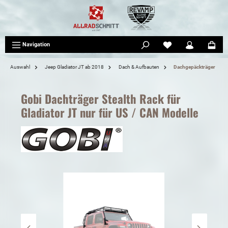
tinhalt springen
Navigation
Auswahl
Jeep Gladiator JT ab 2018
Dach & Aufbauten
Dachgepäckträger
Gobi Dachträger Stealth Rack für
Gladiator JT nur für US / CAN Modelle