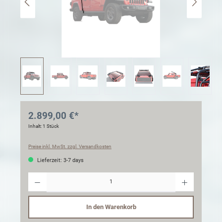
2.899,00 €*
Inhalt:
1 Stück
Preise inkl. MwSt. zzgl. Versandkosten
Lieferzeit: 3-7 days
Anzahl
In den Warenkorb