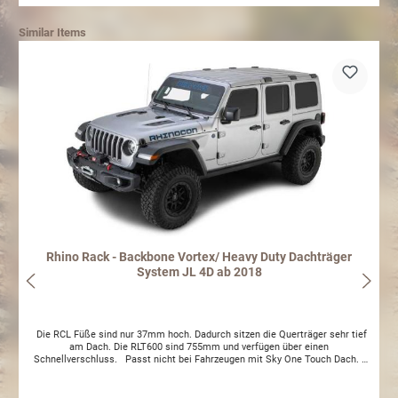
Similar Items
Rhino Rack - Backbone Vortex/ Heavy Duty Dachträger
System JL 4D ab 2018
Die RCL Füße sind nur 37mm hoch. Dadurch sitzen die Querträger sehr tief
am Dach. Die RLT600 sind 755mm und verfügen über einen
Schnellverschluss. Passt nicht bei Fahrzeugen mit Sky One Touch Dach. -
Dynamische Traglast 120 kg- Statische Traglast 360 kg- Montagezeit: ca.
4.5 Stunden Komplett Set bestehend aus Backbone-Innen Rahmen, 6 x Füße
RCL, 3 x Vortex Querträger 1500mm oder 3 x Heavy Duty Querträger. Es