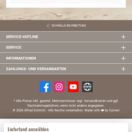
TOUCH zusätzliche höhe von circa 15cm Achtung Sperrgutauschlag
SCHNELLE BEARBEITUNG
SERVICE-HOTLINE
SERVICE
INFORMATIONEN
ZAHLUNGS- UND VERSANDARTEN
* Alle Preise inkl. gesetzl. Mehrwertsteuer zzgl. Versandkosten und ggf.
Nachnahmegebühren, wenn nicht anders angegeben.
© 2026 Allrad Schmitt - Alle Rechte vorbehalten.
Made with
❤️
by Cutvert
Diese Website verwendet Cookies, um eine bestmögliche Erfahrung bieten zu können.
Lieferland auswählen
Mehr Informationen ...