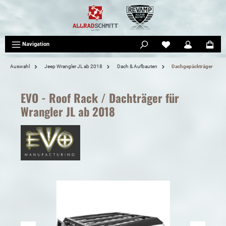
tinhalt springen
Navigation
Auswahl
Jeep Wrangler JL ab 2018
Dach & Aufbauten
Dachgepäckträger
EVO - Roof Rack / Dachträger für
Wrangler JL ab 2018