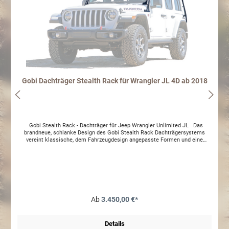
Gobi Dachträger Stealth Rack für Wrangler JL 4D ab 2018
Gobi Stealth Rack - Dachträger für Jeep Wrangler Unlimited JL Das
brandneue, schlanke Design des Gobi Stealth Rack Dachträgersystems
vereint klassische, dem Fahrzeugdesign angepasste Formen und eine
herausragende Belastbarkeit. Eigenschaften: Vollständig geschweißter
Rahmen verhindert lästiges Klappern Vollständig geschweißter, begehbarer
Metalleinsatz für einfaches Beladen und Sichern der Ladung Belastbar mit
bis zu 135kg während der Fahrt, und bis zu 360kg im Stand (ideal für die
Verwendung von Dachzelten) Grundierung aus Epoxid-Pulverbeschichtung
Schwarze Pulverbeschichtung für maximale UV-Beständigkeit Inklusive aller
notwendigen Anbauteile, sowie Aluminium Windabweiser für verringerte
Windgeräusche und einen optimierten Spritverbrauch Unterstützt den
Ab
3.450,00 €*
Einsatz einer light bar mit bis 51" Zoll Das Hard Top kann entfernt werden
ohne vorher den Dachträger zu Entfernen! Es werden die bereits
vorhandenen Montagepunkte genutzt. Einfache Installation inklusive
Details
Montageanleitung Lieferumfang: Gobi Träger Leiter Heck SKY-ONE-