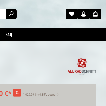
FAQ
0 €*
%
1.029,99 €*
(4.85% gespart)