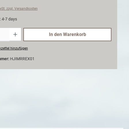
MwSt. zzgl. Versandkosten
: 4-7 days
Anzahl
In den Warenkorb
zettel hinzufügen
mmer:
HJIMRREX01