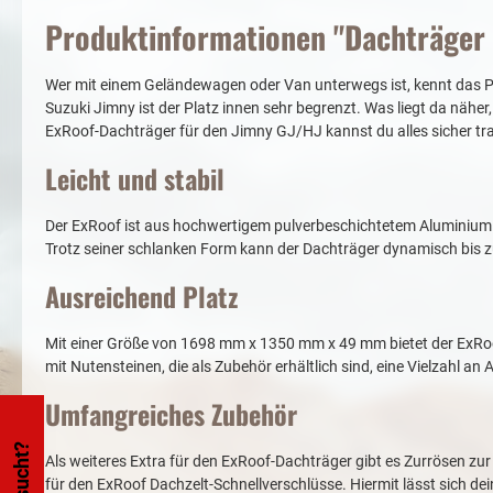
Produktinformationen "Dachträger 
Wer mit einem Geländewagen oder Van unterwegs ist, kennt das Pr
Suzuki Jimny ist der Platz innen sehr begrenzt. Was liegt da nähe
ExRoof-Dachträger für den Jimny GJ/HJ kannst du alles sicher tr
Leicht und stabil
Der ExRoof ist aus hochwertigem pulverbeschichtetem Aluminium 606
Trotz seiner schlanken Form kann der Dachträger dynamisch bis zu
Ausreichend Platz
Mit einer Größe von 1698 mm x 1350 mm x 49 mm bietet der ExRoo
mit Nutensteinen, die als Zubehör erhältlich sind, eine Vielzahl 
Umfangreiches Zubehör
Als weiteres Extra für den ExRoof-Dachträger gibt es Zurrösen zur
für den ExRoof Dachzelt-Schnellverschlüsse. Hiermit lässt sich de