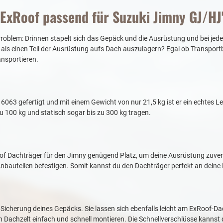
ExRoof passend für Suzuki Jimny GJ/HJ
oblem: Drinnen stapelt sich das Gepäck und die Ausrüstung und bei jedem
r, als einen Teil der Ausrüstung aufs Dach auszulagern? Egal ob Transpor
ansportieren.
3 gefertigt und mit einem Gewicht von nur 21,5 kg ist er ein echtes Lei
 100 kg und statisch sogar bis zu 300 kg tragen.
f Dachträger für den Jimny genügend Platz, um deine Ausrüstung zuverl
an Anbauteilen befestigen. Somit kannst du den Dachträger perfekt an dein
 Sicherung deines Gepäcks. Sie lassen sich ebenfalls leicht am ExRoof-Da
in Dachzelt einfach und schnell montieren. Die Schnellverschlüsse kannst 