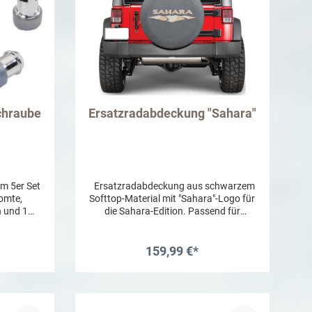
chraube
Ersatzradabdeckung "Sahara"
im 5er Set
Ersatzradabdeckung aus schwarzem
romte,
Softtop-Material mit "Sahara"-Logo für
 und 1
die Sahara-Edition. Passend für
ssel.
P255/75R17-, LT255/75R17- und
P255/70R18-Räder.
159,99 €*
b
In den Warenkorb