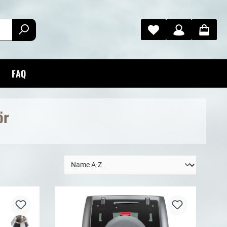
FAQ
ör