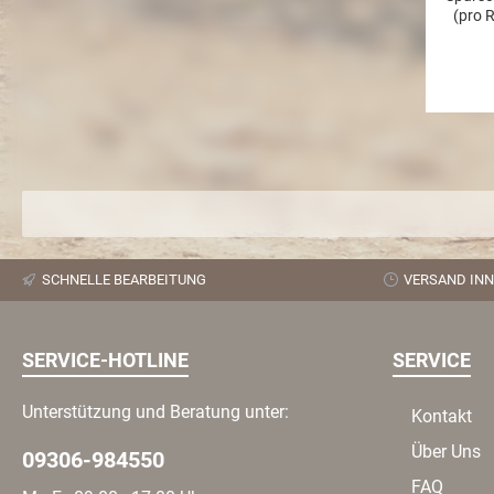
(pro 
(pro R
10 mm 
für F
geän
mehr Ra
Sie v
SCHNELLE BEARBEITUNG
VERSAND INN
SERVICE-HOTLINE
SERVICE
Unterstützung und Beratung unter:
Kontakt
Über Uns
09306-984550
FAQ