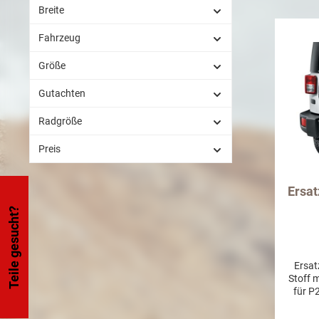
Breite
Fahrzeug
Größe
Gutachten
Radgröße
Preis
Ersa
Teile gesucht?
Ersat
Stoff mi
für P