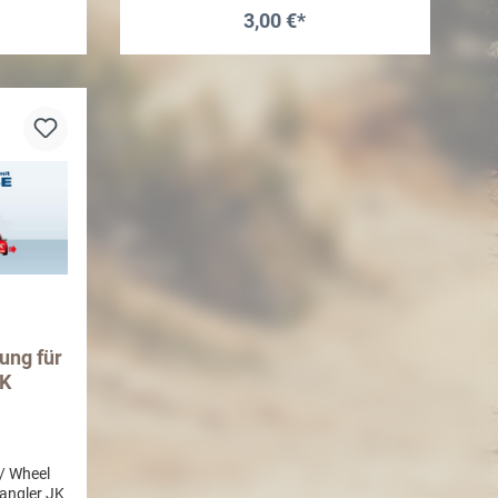
weitere
3,00 €*
 beachten
b
In den Warenkorb
ung für
JK
/ Wheel
angler JK