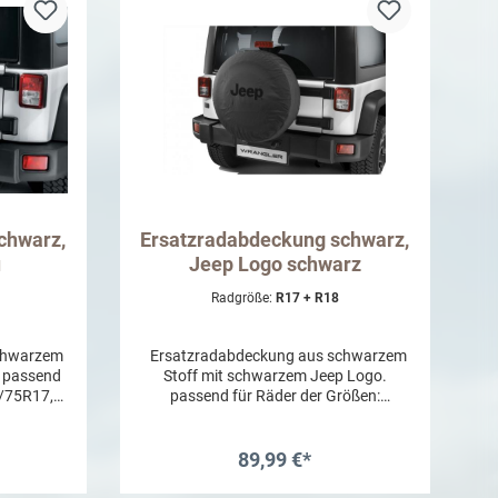
chwarz,
Ersatzradabdeckung schwarz,
u
Jeep Logo schwarz
Radgröße:
R17 + R18
chwarzem
Ersatzradabdeckung aus schwarzem
. passend
Stoff mit schwarzem Jeep Logo.
5/75R17,
passend für Räder der Größen:
0R18
P255/75R17, LT255/75R17 ,
P255/70R18
89,99 €*