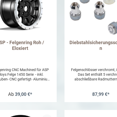
SP - Felgenring Roh /
Diebstahlsicherungss
Eloxiert
n
enring CNC Machined für ASP
Felgenschlösser verchromt, 
loys Felge 1450 Serie - inkl.
Das Set enthält 5 verch
uben- CNC gefertigt- Aluminium
abschließbare Radmuttern
eloxiert bzw. roh- 1 Stück
exklusiven MOPAR Schlü
Ab
39,00 €*
87,99 €*
In den Warenkor