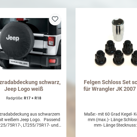
In den Warenkorb
In den Warenkor
tzradabdeckung schwarz,
Felgen Schloss Set s
Jeep Logo weiß
für Wrangler JK 2007
Radgröße:
R17 + R18
zradabdeckung aus schwarzem
Maße:- mit 60 Grad Kegel- K
t weißem Jeep Logo. Passend
mm (max.)- Länge Schloss
225/75R17-, LT255/75R17- und
mm- Länge Stecknuss:
P255/70R18
mm- Gewindesteigung
RH- Schlüsselweite: 19 u