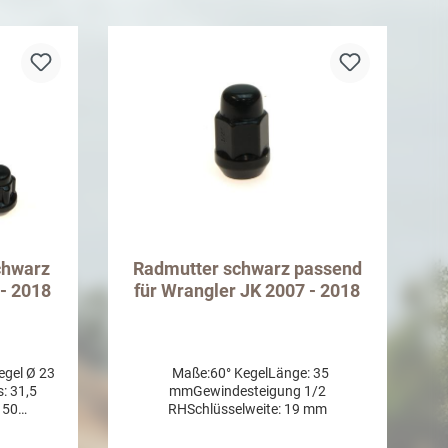
b
In den Warenkorb
chwarz
Radmutter schwarz passend
 - 2018
für Wrangler JK 2007 - 2018
egel Ø 23
Maße:60° KegelLänge: 35
: 31,5
mmGewindesteigung 1/2
 50
RHSchlüsselweite: 19 mm
: ½
nd 21mm