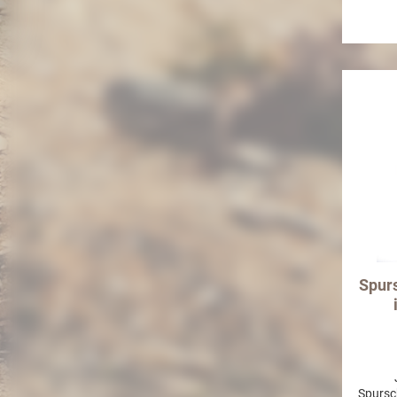
Spur
Spursc