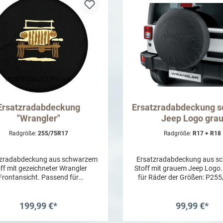
Ersatzradabdeckung
Ersatzradabdeckung s
"Wrangler"
Jeep Logo gra
Radgröße:
255/75R17
Radgröße:
R17 + R18
zradabdeckung aus schwarzem
Ersatzradabdeckung aus s
ff mit gezeichneter Wrangler
Stoff mit grauem Jeep Logo
rontansicht. Passend für
für Räder der Größen: P25
5/75R17-, LT255/75R17- und
LT255/75R17 , P255/7
P255/70R18-Räder.
199,99 €*
99,99 €*