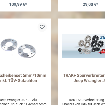
(variabelauch passend für 
109,99 €*
29,00 €*
Fahrzeuge!Bitte Gewindemaß
In den Warenkorb
In den Warenkor
scheibenset 5mm/10mm
TRAK+ Spurverbreiter
inkl. TÜV-Gutachten
Jeep Wrangler 
Jeep Wrangler JK / JL Alu
TRAK+ Spurverbreiterung 
heiben (2 Stück / 1 Achse) 5mm
Spacers von H&R für Jeep Wr