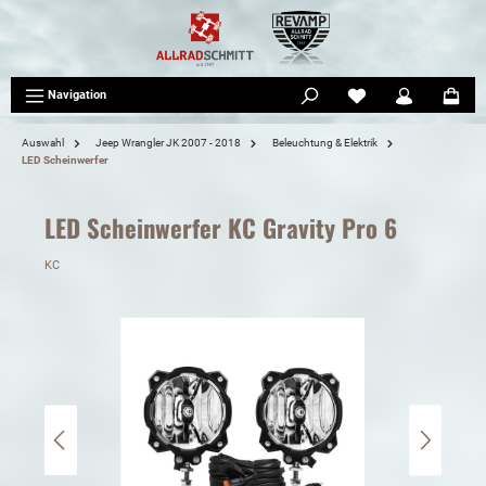
tinhalt springen
Navigation
Auswahl
Jeep Wrangler JK 2007 - 2018
Beleuchtung & Elektrik
LED Scheinwerfer
LED Scheinwerfer KC Gravity Pro 6
KC