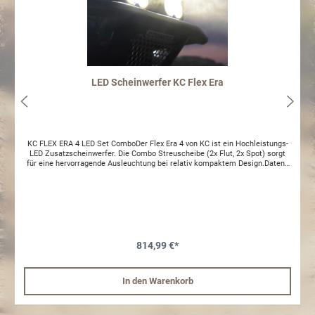
LED Scheinwerfer KC Flex Era
KC FLEX ERA 4 LED Set ComboDer Flex Era 4 von KC ist ein Hochleistungs-
LED Zusatzscheinwerfer. Die Combo Streuscheibe (2x Flut, 2x Spot) sorgt
für eine hervorragende Ausleuchtung bei relativ kompaktem Design.Daten:-
7912 lm pro Scheinwefer- Aluminium Gehäuse- 160 W- Ausleuchtung 324m-
IP Rating : IP68- Maße in Zoll: B: 5,0" H: 5,0" T: 3,27"- Licht Temperatur:
5000k- Lux 1610 lx- 6.7 a Lieferumfang:2x KC FLEX ERA® 4 LED mit
Schutzkappen1x Kabelbaum mit wasserdichten Stecker, Relais und
SchalterOHNE E-Prüfzeichen, Zusatzbeleuchtung nach StVZO §52
814,99 €*
In den Warenkorb