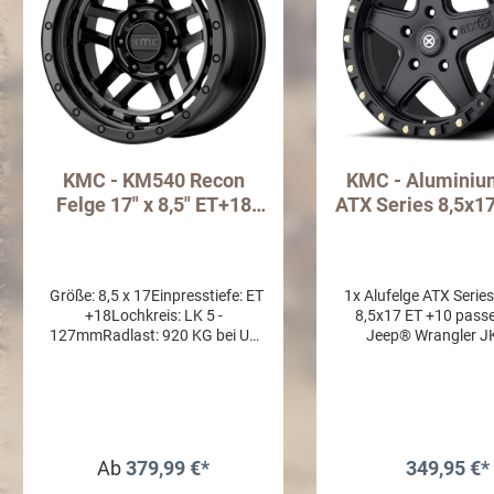
KMC - KM540 Recon
KMC - Aluminiu
Felge 17" x 8,5" ET+18
ATX Series 8,5x1
Schwarz / Rot-Schwarz
schwarz
für Wrangler JK & JL
Größe: 8,5 x 17Einpresstiefe: ET
1x Alufelge ATX Serie
+18Lochkreis: LK 5 -
8,5x17 ET +10 pass
127mmRadlast: 920 KG bei U=
Jeep® Wrangler J
2550mm Mit TÜV Teilegutachten
Wrangler JK Unlimited
Folgende Reifengrößen laut
sowie Wrangler JL 
Gutachten montierbar: 255 / 75
Ausführung Aluminiu
R17 – (U=2482 mm)265 / 70
/ Textured Black beschich
R17 – (U=2452 mm)285 / 70
Series Größe: 8,5 
R17 – (U=2500 mm)285 / 75
Einpresstiefe: ET +10 
Ab
379,99 €*
349,95 €*
R17 – (U=2500 mm)315 / 70
LK 5 - 127mm Lieferum
R17 – (U=2665 mm)33 x 12,50
Leichtmetallfelge 1 N