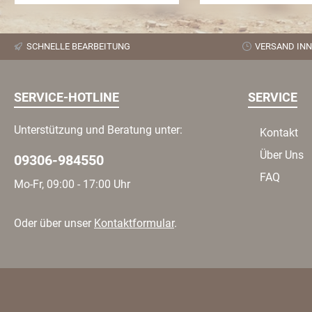
In den Warenk
R17 – (U=2520 mm)35 x 12,50
Achtung: je na
R17 – (U=2675 mm) Andere
Reifengröße/breite so
Größen per Einzelabnahme
ausreichend Radab
SCHNELLE BEARBEITUNG
VERSAND INN
möglich. Ohne Radmuttern
gesorgt werde
SERVICE-HOTLINE
SERVICE
Unterstützung und Beratung unter:
Kontakt
Über Uns
09306-984550
FAQ
Mo-Fr, 09:00 - 17:00 Uhr
Oder über unser
Kontaktformular
.