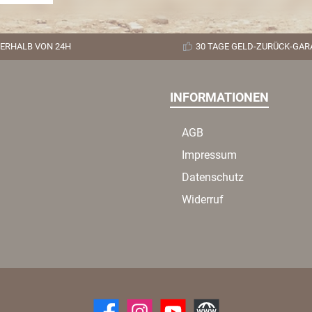
orb
ch
llte für
deckung
ERHALB VON 24H
30 TAGE GELD-ZURÜCK-GAR
n.
INFORMATIONEN
AGB
Impressum
Datenschutz
Widerruf