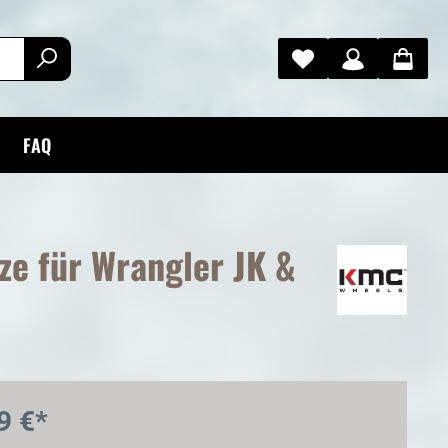
FAQ
ze für Wrangler JK &
9 €*