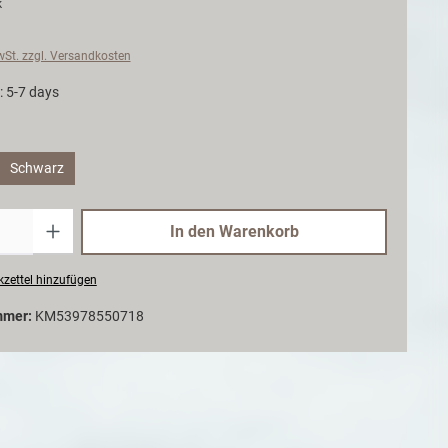
k
MwSt. zzgl. Versandkosten
: 5-7 days
Schwarz
Anzahl
In den Warenkorb
zettel hinzufügen
mmer:
KM53978550718