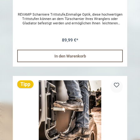
REVAMP Scharniere Trittstufe,Einmalige Optik, diese hochwertigen
Trittstufen können an dem Türscharnier Ihres Wranglers oder
Gladiator befestigt werden und ermöglichen Ihnen leichteren
Zustieg zu Ihrem Dach.-Klappbar-Breite Trittfläche-Robustes
Rostfreies 1.4301 Stahl-Hochwertig beschichtete Oberfläche-
Deutsche Herstellung-Passgenau-Doppelter AnschlagLieferumfang-
89,99 €*
1x Trittstufenhalter-1x Trittstufe-4x Linsenkopfschrauben-2x
Linsenkopfschrauben -angepasste Gummiunterlage Passend für
folgende Jeep Modelle,-Wrangler JK ab 2007-Wrangler JL ab 2018-
Gladiator JT ab 2018
In den Warenkorb
Tipp