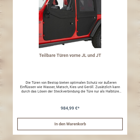
Teilbare Türen vorne JL und JT
Die Türen von Bestop bieten optimalen Schutz vor äußeren
Einflüssen wie Wasser, Matsch, Kies und Geröll. Zusätzlich kann
durch das Lösen der Steckverbindung die Türe nur als Halbtüre
genutzt werden. Die Türen bestehen aus hochwertigem,
wetterbeständigem und reißfestem Kunststoff. Montage:
Einfache Montage an den original Befestigungspunkten. Die oberen
984,99 €*
Hälften werden durch Steckverbindungen mit den unteren
verbunden und mit Klettverschluss zusätzlich fixiert.
Lieferumfang: 2 Halbtüren inkl. Aufsteckfenster rechts und links 2
abschließbare Türgriffe rechts und links Farbcode Bestop: Black
In den Warenkorb
Diamond -35