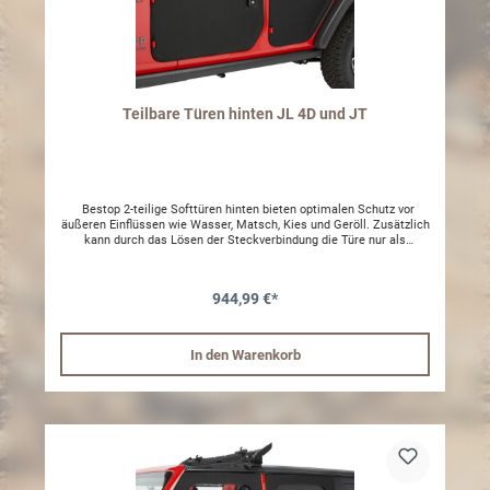
Teilbare Türen hinten JL 4D und JT
Bestop 2-teilige Softtüren hinten bieten optimalen Schutz vor
äußeren Einflüssen wie Wasser, Matsch, Kies und Geröll. Zusätzlich
kann durch das Lösen der Steckverbindung die Türe nur als
Halbtüre genutzt werden. Die Türen bestehen aus hochwertigem,
wetterbeständigem und reißfestem Kunststoff. Montage: Einfache
Montage an den originalen Befestigungspunkten. Die oberen
944,99 €*
Hälften werden durch Steckverbindungen mit den unteren
verbunden und mit Klettverschluss zusätzlich fixiert.
Lieferumfang: 2 Halbtüren inkl. Aufsteckfenster rechts und links 2
abschließbare Türgriffe rechts und links Farbcode Bestop: Black
In den Warenkorb
Diamond -35