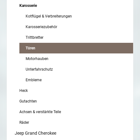
Karosserie
Kotflügel & Verbreiterungen
Karosseriezubehör
Trittbretter
Türen
Motorhauben
Unterfahrschutz
Embleme
Heck
Gutachten
Achsen & verstärkte Teile
Räder
Jeep Grand Cherokee