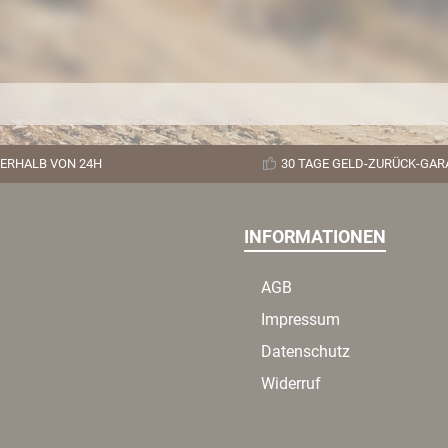
nauspuffanlagen. Weil die NAP-
-Control Einheit Canbus-Signale
kann, die von der ECU des Motors
en, stellt sie sicher, dass Sie
r gesetzeskonform unterwegs
d, gleichgültig welcher Modus
e anliegt. Das System ist an die
er EU vorgegebenen Parameter
n. Falls notwendig, interveniert
ft und nahtlos. Es wird per Taste
ERHALB VON 24H
30 TAGE GELD-ZURÜCK-GAR
ckpit von sportlich komfortabel
einen kernigen Off-Road Sound
schaltet, der die Performance
INFORMATIONEN
hres JEEP Gladiator JT voll
treicht. Unsere Rohre werden mit
nem zertifizierten Verfahren
AGB
hweißt. Diese WIG-Schweißung
rfolgt unter dem kompletten
Impressum
abschluss der Schmelze. Beim
eißen umspülen wir die Rohre
Datenschutz
on innen mit Edelgas, damit die
uerstoffhaltige Atmosphäre
Widerruf
ängt wird. Hierdurch wird eine
re Oxidation (Rostbildung) der
ißnaht verhindert. Gleichzeitig