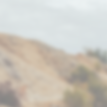
lett aus Edelstahl gefertiges
Meisterstück deutscher
eurskunst, das unvergleichbar in
, Performance und Qualität ist.
nikat, eine passgenaue Lösung
t für die Gegebenheiten deines
WRANGLER JL. NAP entwickelt
 produziert ausschließlich in
utschland. Das wegweisende
gineering setzt ganz auf die
hrung aus mehr als 20 Jahren
twicklung, Konstruktion und
tion von Sportauspuffanlagen.
ine Klappenauspuffanlage
tioniert nach einem einfachen
ip: Sie können über eine Klappe
erlauf der Abgase und zugleich
des Schalls am Schalldämpfer
lieren. Die Steuerung der NAP
pensportauspuffanlage erfolgt
unser eigenes Automatic Valve
trol Modul. Die elektronische
olleinheit NAP-Valve-Control ist
das Gehirn unserer