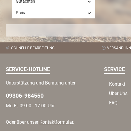
Klappe
Gutachten
Valve
lesen 
Preis
komm
imme
sin
gerad
von d
gebunde
es san
SCHNELLE BEARBEITUNG
VERSAND INN
im Co
auf 
umge
SERVICE-HOTLINE
SERVICE
I
unters
ei
Unterstützung und Beratung unter:
Kontakt
gesc
e
Über Uns
09306-984550
Luft
Schw
FAQ
Mo-Fr, 09:00 - 17:00 Uhr
auch v
sa
verdr
späte
Oder über unser
Kontaktformular
.
Schwe