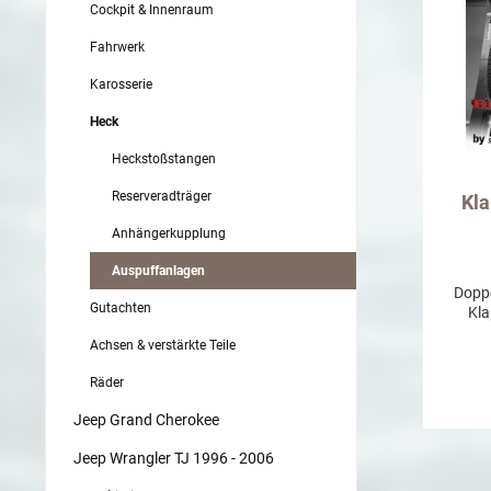
Cockpit & Innenraum
Fahrwerk
Karosserie
Heck
Heckstoßstangen
Reserveradträger
Kla
Anhängerkupplung
Auspuffanlagen
Doppe
Gutachten
Kla
Achsen & verstärkte Teile
Spor
dem 
Räder
Leistu
Aussp
Jeep Grand Cherokee
Kla
Jeep Wrangler TJ 1996 - 2006
Spi
Erge