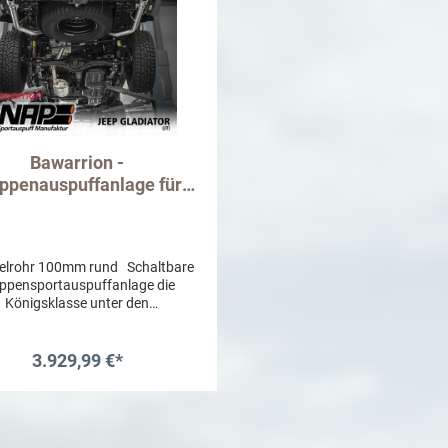
Bawarrion -
ppenauspuffanlage für
Wrangler JT 3.6l V6
lrohr 100mm rund Schaltbare
ppensportauspuffanlage die
Königsklasse unter den
tauspuffanlagen Mit dem Ziel
JEEP Gladiator JT eine seiner
ngsklasse würdige und kraftvolle
3.929,99 €*
rache zu geben, haben wir uns
mit NAP getroffen, um eine
In den Warenkorb
ppensportauspuffanlage der
tzenklasse zu entwickeln. Das
bnis ist ein in Handarbeit und