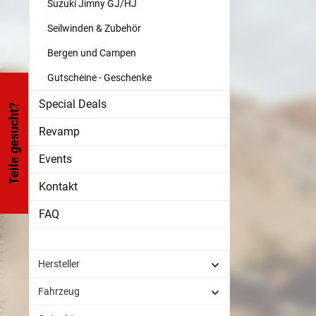
Suzuki Jimny GJ/HJ
komp
Seilwinden & Zubehör
Ingeni
Klang
Bergen und Campen
Ein U
exak
Gutscheine - Geschenke
JEEP 
und
Special Deals
Teile gesucht?
De
En
Revamp
Erfa
En
Events
Produk
E
Kontakt
funk
Prinz
FAQ
den V
den 
regu
Klap
Hersteller
über 
Con
Fahrzeug
Kontr