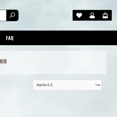
FAQ
gen