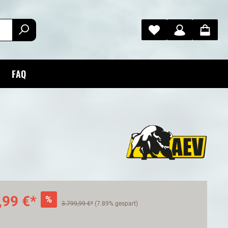
FAQ
,99 €*
%
3.799,99 €*
(7.89% gespart)