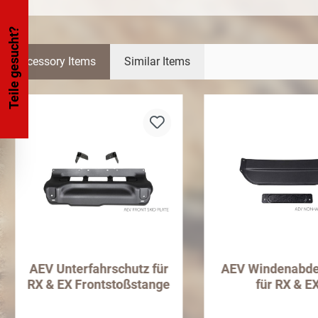
Teile gesucht?
Accessory Items
Similar Items
AEV Unterfahrschutz für
AEV Windenabd
RX & EX Frontstoßstange
für RX & E
Frontstoßsta