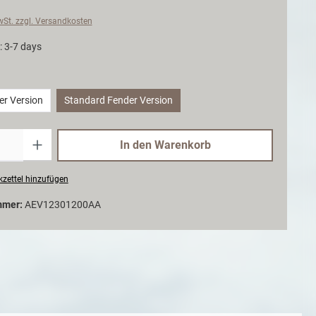
MwSt. zzgl. Versandkosten
: 3-7 days
er Version
Standard Fender Version
Anzahl
In den Warenkorb
zettel hinzufügen
mmer:
AEV12301200AA