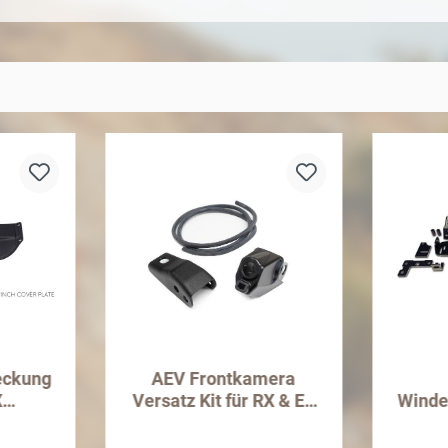
eckung
AEV Frontkamera
X
Versatz Kit für RX & EX
Winde
nge
Frontstoßstange
für J