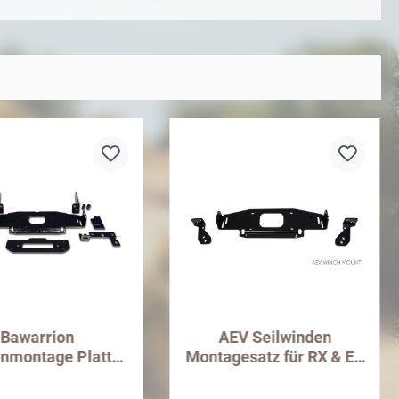
Bawarrion
AEV Seilwinden
nmontage Platte
Montagesatz für RX & EX
eep Wrangler JL &
Frontstoßstange
JT