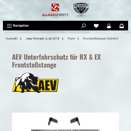
tinhalt springen
Navigation
Auswahl
Jeep Wrangler JL ab 2018
Front
Frontstoßstangen Zubehör
AEV Unterfahrschutz für RX & EX
Frontstoßstange