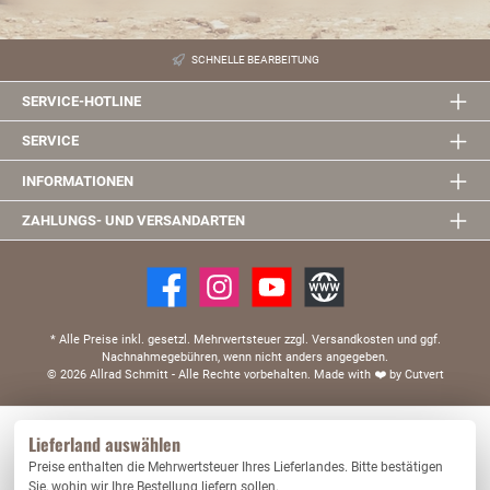
SCHNELLE BEARBEITUNG
SERVICE-HOTLINE
SERVICE
INFORMATIONEN
ZAHLUNGS- UND VERSANDARTEN
* Alle Preise inkl. gesetzl. Mehrwertsteuer zzgl. Versandkosten und ggf.
Nachnahmegebühren, wenn nicht anders angegeben.
© 2026 Allrad Schmitt - Alle Rechte vorbehalten.
Made with
❤️
by Cutvert
Diese Website verwendet Cookies, um eine bestmögliche Erfahrung bieten zu können.
Lieferland auswählen
Mehr Informationen ...
Preise enthalten die Mehrwertsteuer Ihres Lieferlandes. Bitte bestätigen
Nur technisch notwendige
Konfigurieren
Sie, wohin wir Ihre Bestellung liefern sollen.