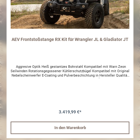
AEV Frontstoßstange RX Kit für Wrangler JL & Gladiator JT
Aggresive Optik Heiß gestantzes Bohrstahl Kompatibel mit Warn Zeon
Seilwinden Rotationsgegossener Kühlerschutzbügel Kompatibel mit Original
Nebelscheinwerfer E-Coating und Pulverbeschichtung in Hersteller Qualität
Kompatibel mit ab Werk Frontkamera des Jeeps Ein TÜV Teilegutachten
wird aussschließlich in Verbindung mit dem
Fußgängerschutz BAWPSCAJL geliefert. Achtung: Um die Beständigkeit des
Materials zu erhalten sollte das Produkt regelmäßig gereinigt und mit
einem wasserabweisenden Film (z.B. Wachs) behandelt werden.
Dementsprechend stellen ansonsten entstandene optische Mängel keinen
Reklamationsgrund dar.
3.419,99 €*
In den Warenkorb