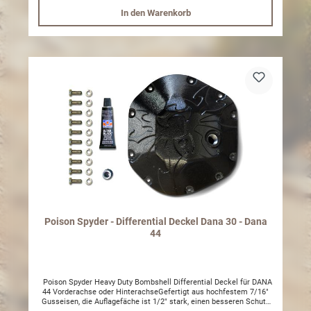
festziehen. Nach der Geländefahrt Kontermutter lösen.
In den Warenkorb
Madenschrauben mit dem Imbusschlüssel herausschrauben bis die
Sperre entriegelt. Kontermutter festziehen. Nun können Sie auf der
Straße nach Hause fahren. So einfach ist das. Lieferumfang:
Verschlußkappe Unterlegscheiben Kunststoff 5 / 16 Bolzen und
Gewindemutter Benötigte Werkzeuge 19 mm oder 3/4" Ringgabel
1/2" Imbusschlüssel
Poison Spyder - Differential Deckel Dana 30 - Dana
44
Poison Spyder Heavy Duty Bombshell Differential Deckel für DANA
44 Vorderachse oder HinterachseGefertigt aus hochfestem 7/16"
Gusseisen, die Auflagefäche ist 1/2" stark, einen besseren Schutz