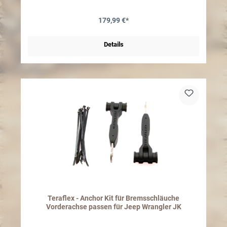
für das Differential gibt es wohl nicht. Perfekt für die härtesten
Offroad Einsätze! Der Differentialdeckel ist passend bei original wie
auch Aftermarket Lenkgestängen. Stylish aggressiver Poison
179,99 €*
Spyder Lock mit der bekannten Spinne. Die Deckel eignen sich
perfekt für individuelle Designs mit mehreren Farben - Schwarz
beschichtet- Inkl. Dichtmasse und Schrauben- Made in the USA
Details
Teraflex - Anchor Kit für Bremsschläuche
Vorderachse passen für Jeep Wrangler JK