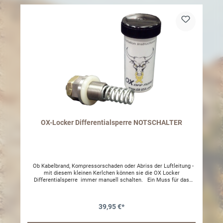
OX-Locker Differentialsperre NOTSCHALTER
Ob Kabelbrand, Kompressorschaden oder Abriss der Luftleitung -
mit diesem kleinen Kerlchen können sie die OX Locker
Differentialsperre immer manuell schalten. Ein Muss für das
Handschuhfach. Sollte das Schaltsystem ausfallen schrauben Sie
einfach dieses kleine Juwel in die OX-Differentialabdeckung für
eine manuelle Verriegelung. Entferne den 90o Grad Luftbogen,
39,95 €*
Adapter entfernen. Nun den Drive Away Lock einschrauben. Durch
das Einschrauben der Madenschraube mit dem Imbusschlüssel
wird die Sperre verriegelt. Nach Verriegelung Kontermutter