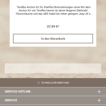
Teraflex Anchor Kit für Stahlfex Bremsleitungen vorne Mit dem
Anchor Kit von Teraflex kannst du deine längeren Edelstahl
Flexschläuche und das ABS Kabel bei höher gelegten Jeep JK´s
vorne sauber verlegen, damit diese nicht in Kontakt mit dem Rad,
Dämpfer oder Feder kommen. - Einfache Montage an der Schraube
vom Stoßdämpfer oder am Federteller - Set für links und rechts
37,99 €*
vorne - Passendes Bremsschlauch Set - 0359.21
In den Warenkorb
SCHNELLE BEARBEITUNG
SERVICE-HOTLINE
SERVICE