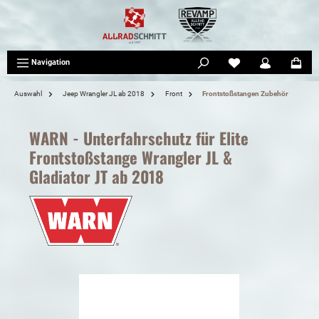
tinhalt springen
Navigation
Auswahl
Jeep Wrangler JL ab 2018
Front
Frontstoßstangen Zubehör
WARN - Unterfahrschutz für Elite
Frontstoßstange Wrangler JL &
Gladiator JT ab 2018