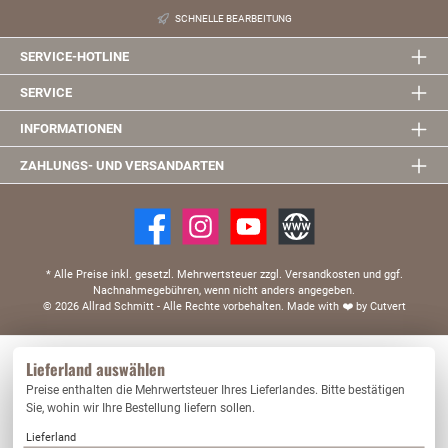
SCHNELLE BEARBEITUNG
SERVICE-HOTLINE
SERVICE
INFORMATIONEN
ZAHLUNGS- UND VERSANDARTEN
* Alle Preise inkl. gesetzl. Mehrwertsteuer zzgl. Versandkosten und ggf.
Nachnahmegebühren, wenn nicht anders angegeben.
© 2026 Allrad Schmitt - Alle Rechte vorbehalten.
Made with
❤️
by Cutvert
Diese Website verwendet Cookies, um eine bestmögliche Erfahrung bieten zu können.
Lieferland auswählen
Mehr Informationen ...
Preise enthalten die Mehrwertsteuer Ihres Lieferlandes. Bitte bestätigen
Nur technisch notwendige
Konfigurieren
Sie, wohin wir Ihre Bestellung liefern sollen.
Lieferland
Alle Cookies akzeptieren