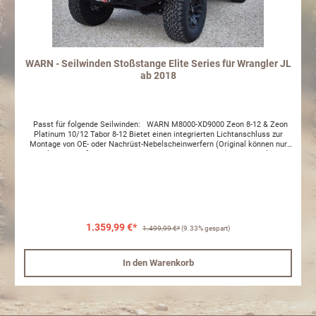
WARN - Seilwinden Stoßstange Elite Series für Wrangler JL
ab 2018
Passt für folgende Seilwinden: WARN M8000-XD9000 Zeon 8-12 & Zeon
Platinum 10/12 Tabor 8-12 Bietet einen integrierten Lichtanschluss zur
Montage von OE- oder Nachrüst-Nebelscheinwerfern (Original können nur
Nebelscheinwerfer von US Fahrzeuge verwendet werden) Für zusätzlichen
Schutz, kompatibel mit dem Unterfahrschutz 1-101445 Integrierte
Hebepunkte für Geländeheber und Schäkelbefestigungen Bei allen Teilen
der Fa. Long Ranger Tanks, ARB, OME etc. liegt ausschließlich eine
englische Montageanleitung bei. ACHTUNG: ohne TÜV Teilegutachten oder
ABE: Im Rahmen der STVZO benötigt der Artikel eine technische Abnahme
und muss in die Fahrzeugpapiere/Fahrzeugschein eingetragen werden. Bitte
prüfen Sie vor Kauf und Montage mit Ihrer Prüfstelle, ob eine Abnahme mit
1.359,99 €*
1.499,99 €*
(9.33% gespart)
Eintragung möglich ist. Gerne helfen wir Ihnen bei Fragen weiter. Um die
Beständigkeit des Materials zu erhalten sollte das Produkt regelmäßig
gereinigt und mit einem wasserabweisenden Film (z.B. Wachs) behandelt
In den Warenkorb
werden. Dementsprechend stellen ansonsten entstandene optische Mängel
keinen Reklamationsgrund dar.