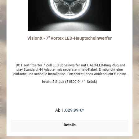
VisionX - 7" Vortex LED-Hauptscheinwerfer
DOT zertifizierter 7 Zoll LED Scheinwerfer mit HALO-LED-Ring Plug and
play Standard H4 Adapter mit seperatem halo-Kabel. Ermöglicht eine
einfache und schnelle Installation. Fortschrittliches Abblendlicht für eine
perfekte Nahbereichsausleuchtung! Das Abblendlicht besteht aus eine
Inhalt:
2 Stück
(515,00 €* / 1 Stück)
Kombination aus 1 x 25 Watt und 2 x 5 Watt LED's! Das Fernlicht nutzt 2 x 10
Watt LED's. Mit seperat erhältlichem Adapter besteht die Möglichkeit das
Abblendlicht anzulassen wenn das Fernlicht eingeschaltet wird, was einen
maximalen Lichtstrom von 8400 Lumen ermöglicht. Set bestehend aus 2
Scheinwerfern.Die Scheinwerfer haben ein E13 Prüfzeichen und können
somit ohne eine Eintragung oder ähnliches in Europa montiert und
verwendet werden. Kein Tagfahrlicht
Ab
1.029,99 €*
Details