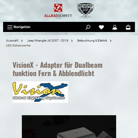
tinhalt springen
Navigation
Auswahl
Jeep Wrangler JK 2007 - 2018
Beleuchtung & Elektrik
LED Scheinwerfer
VisionX - Adapter für Dualbeam
funktion Fern & Abblendlicht